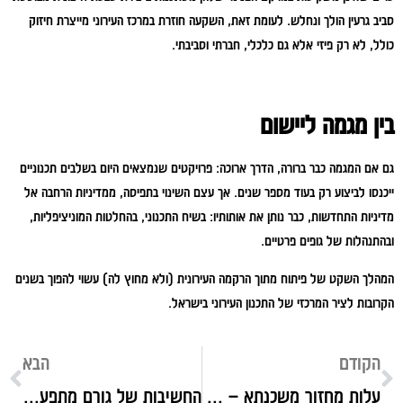
סביב גרעין הולך ונחלש. לעומת זאת, השקעה חוזרת במרכז העירוני מייצרת חיזוק
כולל, לא רק פיזי אלא גם כלכלי, חברתי וסביבתי.
בין מגמה ליישום
גם אם המגמה כבר ברורה, הדרך ארוכה: פרויקטים שנמצאים היום בשלבים תכנוניים
ייכנסו לביצוע רק בעוד מספר שנים. אך עצם השינוי בתפיסה, ממדיניות הרחבה אל
מדיניות התחדשות, כבר נותן את אותותיו: בשיח התכנוני, בהחלטות המוניציפליות,
ובהתנהלות של גופים פרטיים.
המהלך השקט של פיתוח מתוך הרקמה העירונית (ולא מחוץ לה) עשוי להפוך בשנים
הקרובות לציר המרכזי של התכנון העירוני בישראל.
הקודם
הבא
עלות מחזור משכנתא – כל מה שחשוב לדעת לפני שממחזרים
החשיבות של גורם מתפעל פנסיוני לגיוס עובדים ולהגברת המוטיבציה של העובדים בארגון