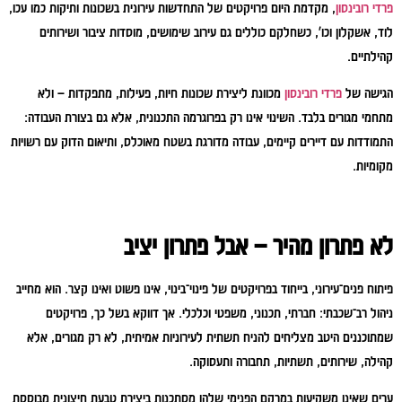
פרדי רובינסון
, מקדמת היום פרויקטים של התחדשות עירונית בשכונות ותיקות כמו עכו,
לוד, אשקלון וכו', כשחלקם כוללים גם עירוב שימושים, מוסדות ציבור ושירותים
קהילתיים.
הגישה של
פרדי רובינסון
מכוונת ליצירת שכונות חיות, פעילות, מתפקדות – ולא
מתחמי מגורים בלבד. השינוי אינו רק בפרוגרמה התכנונית, אלא גם בצורת העבודה:
התמודדות עם דיירים קיימים, עבודה מדורגת בשטח מאוכלס, ותיאום הדוק עם רשויות
מקומיות.
לא פתרון מהיר – אבל פתרון יציב
פיתוח פנים־עירוני, בייחוד בפרויקטים של פינוי־בינוי, אינו פשוט ואינו קצר. הוא מחייב
ניהול רב־שכבתי: חברתי, תכנוני, משפטי וכלכלי. אך דווקא בשל כך, פרויקטים
שמתוכננים היטב מצליחים להניח תשתית לעירוניות אמיתית, לא רק מגורים, אלא
קהילה, שירותים, תשתיות, תחבורה ותעסוקה.
ערים שאינן משקיעות במרקם הפנימי שלהן מסתכנות ביצירת טבעת חיצונית מבוססת