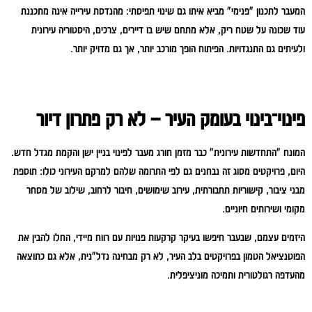
המעבר לתכנון "פנימי" מביא איתו גם שינוי תפיסתי: מהנדסת עירייה אינה מתכננת
עוד שכונה על שטח ריק, אלא מתחם שיש בו דיירים, צרכים, היסטוריה עירונית
ולעיתים גם התנגדויות. הפיתוח הופך מורכב יותר, אך גם מדויק יותר.
פינוי־בינוי בעומק העיר – לא רק פתרון דיור
המונח "התחדשות עירונית" כבר מזמן חורג מעבר לפינוי בניין ישן והקמת מגדל חדש.
היום, פרויקטים מסוג זה נבחנים גם לפי התרומה שלהם למרקם העירוני כולו: תוספת
מבני ציבור, קישוריות תחבורתית, עירוב שימושים, חיבור לרחוב, שילוב של מסחר
מקומי ושירותים חיוניים.
היזמים עצמם, שבעבר חיפשו בעיקר קרקעות פנויות עם רווח מיידי, החלו להבין את
הפוטנציאל הטמון בפרויקטים בלב העיר, לא רק מבחינה נדל"נית, אלא גם כתוצאה
מהעדפה רגולטורית ותמיכה מוניציפלית.