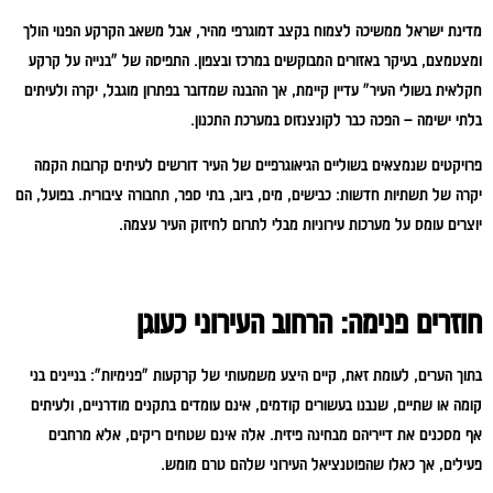
מדינת ישראל ממשיכה לצמוח בקצב דמוגרפי מהיר, אבל משאב הקרקע הפנוי הולך
ומצטמצם, בעיקר באזורים המבוקשים במרכז ובצפון. התפיסה של "בנייה על קרקע
חקלאית בשולי העיר" עדיין קיימת, אך ההבנה שמדובר בפתרון מוגבל, יקרה ולעיתים
בלתי ישימה – הפכה כבר לקונצנזוס במערכת התכנון.
פרויקטים שנמצאים בשוליים הגיאוגרפיים של העיר דורשים לעיתים קרובות הקמה
יקרה של תשתיות חדשות: כבישים, מים, ביוב, בתי ספר, תחבורה ציבורית. בפועל, הם
יוצרים עומס על מערכות עירוניות מבלי לתרום לחיזוק העיר עצמה.
חוזרים פנימה: הרחוב העירוני כעוגן
בתוך הערים, לעומת זאת, קיים היצע משמעותי של קרקעות "פנימיות": בניינים בני
קומה או שתיים, שנבנו בעשורים קודמים, אינם עומדים בתקנים מודרניים, ולעיתים
אף מסכנים את דייריהם מבחינה פיזית. אלה אינם שטחים ריקים, אלא מרחבים
פעילים, אך כאלו שהפוטנציאל העירוני שלהם טרם מומש.