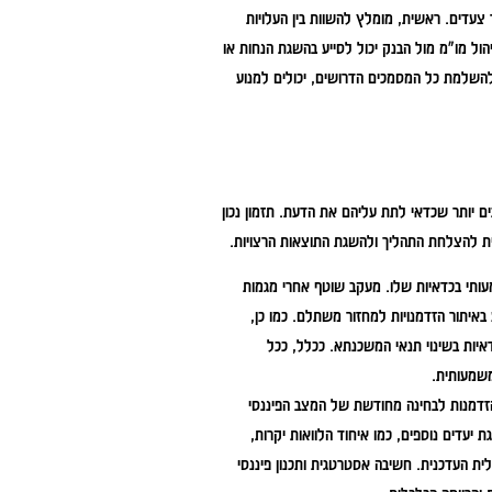
צעדים. ראשית, מומלץ להשוות בין העלויות
יהול מו"מ מול הבנק יכול לסייע בהשגת הנחות או
להשלמת כל המסמכים הדרושים, יכולים למנוע
ם יותר שכדאי לתת עליהם את הדעת. תזמון נכון
ית להצלחת התהליך ולהשגת התוצאות הרצויות.
ותי בכדאיות שלו. מעקב שוטף אחרי מגמות
 באיתור הזדמנויות למחזור משתלם. כמו כן,
דאיות בשינוי תנאי המשכנתא. ככלל, ככל
משמעותית.
הזדמנות לבחינה מחודשת של המצב הפיננסי
יעדים נוספים, כמו איחוד הלוואות יקרות,
ת העדכנית. חשיבה אסטרטגית ותכנון פיננסי