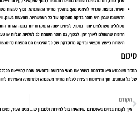
ארוך טווח, הם מרכיבים חשובים בהפיכת המחזור למנוף אפקטיבי לקידום היציבות
טעויות נפוצות שכדאי להימנע מהן:
בתהליך מחזור המשכנתא, נפוץ לעשות מספר
הראשונה שבהן היא חוסר בדיקה מעמיקה של כל האפשרויות וההצעות בשוק. ווית
מסלולים משתלמים יותר. בנוסף, לעיתים ישנה התמקדות יתר בגובה ההחזר החו
הריבית שתשולם לאורך זמן. לבסוף, גם חוסר תשומת לב לעלויות הנלוות או טעוי
היעזרות בייעוץ מקצועי ובדיקה מדוקדקת של כל ההיבטים הם המפתח להימנעות 
סיכום
מחזור משכנתא היא הזדמנות לשפר את תנאי ההלוואה ולהתאים אותה למציאות הכלכל
של כל הנתונים, תוך התייחסות רצינית לעלות מחזור משכנתא ולתרומתה האמיתית לרוו
הקודם
איך לקנות בגדים באינטרנט שיתאימו בול למידות ולסגנון שלכן?