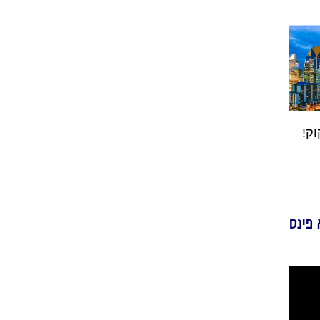
ק!
 פינס