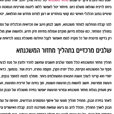
ישנם כמה מצבים עיקריים שבהם
מחזור משכנתא
יכול להיות מהלך חכם. אחד מהם הוא
ביחס לריבית שהלווה משלם כיום. מיחזור יכול לאפשר ללווה ליהנות מהריביות הנמוכות
שינויים במצב הכלכלי האישי כמו קושי בהחזרים או רצון לפרוס מחדש את ההלוואה, יכ
לפני קבלת ההחלטה למחזר משכנתא, חשוב לבחון היטב את הכדאיות הכלכלית של המהלך
בתהליך המחזור, כמו עמלות פירעון מוקדם ועמלות פתיחת תיק חדש, ולהשוות אותן מול 
רק בדיקה פרטנית של כל מקרה לגופו תאפשר לקבל החלטה מושכלת בנוגע לכדאיות ע
שלבים מרכזיים בתהליך מחזור המשכנתא
תהליך מחזור המשכנתא כולל מספר שלבים חשובים שחשוב להכיר ולהבין על מנת לבצע 
מקיף על המשכנתא הקיימת, כולל יתרת הקרן, תקופה נותרת, ריבית ועוד. בהמשך, כדא
יסודי הוא קריטי לצורך השגת התנאים המשתלמים ביותר. מומלץ לפנות למספר בנקים, ל
הצעות מפורטות. חשוב להשוות בין ההצעות השונות, תוך בחינה של הריבית המוצעת, הע
עיון מעמיק בעלות מחזור משכנתא ובפרטי ההצעות יאפשר בחירה מושכלת של הבנק המתא
לאחר בחירת הבנק, מתחיל תהליך מעשי של איסוף המסמכים הנדרשים, חתימה על טפס
הבנק לאורך התהליך, הכולל לרוב גם ביצוע שמאות מעודכנת לנכס. קבלת האישורים ובי