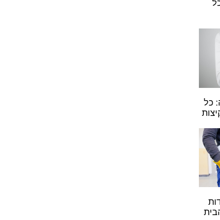
ל
 כל
יצות
ות
בית