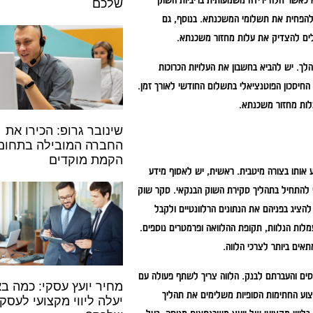
 כאשר חלה ירידה משמעותית בריביות השוק
שלכם
 ולהפחית את תשלומי המשכנתא. בנוסף, גם
ולים להצדיק את עלות מחזור משכנתא.
. יש להביא בחשבון את העלויות הכרוכות
החיסכון הפוטנציאלי בתשלום החודשי לאורך זמן.
לות מחזור משכנתא.
שינובר גרופ: הכירו את
החברה המובילה בתחום
הקמת מוקדים
אותו בצורה מיטבית. ראשית, יש לאסוף מידע
י להתחיל בתהליך סקירת השוק הבנקאי. סקר שוק
הציג בפניהם את הנתונים הרלוונטיים ולקבל
מלות הנלוות, תקופת ההלוואה ופרמטרים נוספים.
ים ביותר לצרכי הלווה.
ים והעברתם לבנק. הלווה צריך לשתף פעולה עם
מחיר יועץ עסקי: כמה ב
צוע החתימות הסופיות משלימים את תהליך
יעלה ליווי מקצועי לעסק