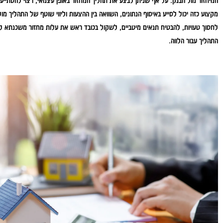
המיחזור מול הבנק. על אף שניתן לבצע את תהליך המחזור באופן עצמאי, רצוי להסתייע 
מקצוע כזה יכול לסייע באיסוף הנתונים, השוואה בין ההצעות וליווי שוטף של התהליך מול
לחסוך טעויות, להבטיח תנאים מיטביים, לשקול בכובד ראש את עלות מחזור משכנתא 
התהליך עבור הלווה.