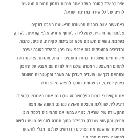
יהיה להיעזר לטובת מעקב אחר מגמות במגוון תחומים הנוגעים
לחיים של כל אזרח במדינת ישראל.
באמצעות צוות כותבים מהשורה הראשונה הצלנו להקים
פלטפורמה מרכזית שמצליחה לסחוף אחריה אלפי קוראים, לא רק
בעקבות נושאים חשובים אלא גם בזכות סקירות, טיפים, כתבות
ומדריכים המעניקים כוח צרכני שבו ניתן להיעזר לטובת יצירת
איכות חיים משופרת, במגוון תחומים – החל מתחום הצרכנות ועד
לתחום המשפטי. המטרה שלנו היא להיות עם אצבע על הדופק
ובהתאם לכך אנו פועלים לעדכן את האתר והקטגוריות השונות
באופן יומיומי, כך שתמיד תוכלו למצוא מידע חדש.
אנו מקווים כי בזכות הפלטפורמה שלנו גם אתם תצטרפו לקהילה
דיגיטלית שהולכת ותופסת תאוצה כמו גם משנה את מפת
התקשורת של ישראל. כגוף עצמאי אנו מתחייבים לספק תוכן
מהימן ומקצועי שנבדק בקפידה מתוך מטרה להבטיח חווית גלישה
מדויקת התואמת את הצרכים הנדרשים שלכם, מבלי לחשוש
להטעיה צרכנית מכל סוג.