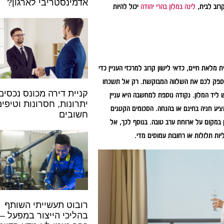
אדמינסטריבי לארגון?
רוב לבית,
לינה במלון בהרי יהודה
יכול להיות
לאת חיים, כדאי לישון קרוב למרכזי העניין כדי
יספק לכם את השלווה המבוקשת. רק אל תשכחו
קניית דירה מכונס נכסים
ליד המלון. נקודה נוספת למחשבה היא עניין
יתרונות, חסרונות וטיפים
ציע חניה בחינם או בהנחה. הסכומים הקטנים
חשובים
במקום על ארוחת ערב טובה. בנוסף לכך, אל
ות תלולות או רחובות עמוסים מדי.
רובוט תעשייתי השותף
בהליכי הייצור במפעל – 