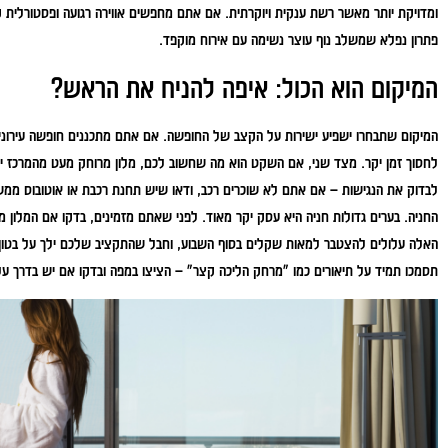
ומדויקת יותר מאשר רשת ענקית ויוקרתית. אם אתם מחפשים אווירה רגועה ופסטורלית ק
פתרון נפלא שמשלב נוף עוצר נשימה עם אירוח מוקפד.
המיקום הוא הכול: איפה להניח את הראש?
המיקום שתבחרו ישפיע ישירות על הקצב של החופשה. אם אתם מתכננים חופשה עירונית מ
לחסוך זמן יקר. מצד שני, אם השקט הוא מה שחשוב לכם, מלון מרוחק מעט מהמרכז 
לבדוק את הנגישות – אם אתם לא שוכרים רכב, ודאו שיש תחנת רכבת או אוטובוס ממש 
החניה. בערים גדולות חניה היא עסק יקר מאוד. לפני שאתם מזמינים, בדקו אם המלון מ
האלה עלולים להצטבר למאות שקלים בסוף השבוע, וחבל שהתקציב שלכם ילך על בטון 
תסמכו תמיד על תיאורים כמו "מרחק הליכה קצר" – הציצו במפה ובדקו אם יש בדרך עלי