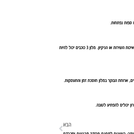
 ספות נפתחות.
הכוכבים מעידים בעיקר על כמות המתקנים (כמו ספא או מספר מסעדות) ולא תמיד על איכות השירות או הניקיון. מלון 3 כוכבים יכול להיות
ים, ארוחת הבוקר במלון חוסכת זמן והתעסקות.
ן יכולים להפתיע לטובה.
הבא
זב: רעיונות למתנת פרידה מרגשת ומכבדת