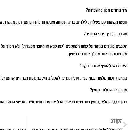
איך בוחרים מלון למשפחות?
חפשו מקומות עם פעילויות לילדים, בריכה בטוחה ואפשרות לחדרים עם דלת מקשרת או
מה ההבדל בין דירוגי הכוכבים?
מקסים ונעים יותר ממלון 5 כוכבים מיושן.
האם כדאי להוסיף ארוחת בוקר?
בערים גדולות מלאות בבתי קפה, אולי תעדיפו לאכול בחוץ. במלונות מבודדים או עם ילד
מתי הכי משתלם להזמין?
בדרך כלל מומלץ להזמין כחודשיים מראש, אבל אם אתם ספונטניים, מבצעי הרגע האחרו
הקודם
שירותי SEO למשרדי עורכי דין: איך זה באמת עובד והאם כדאי להשקיע?
מתנה למנהל שעו