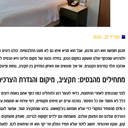
אפריל 25, 2026
תכנון חופשה הוא רגע מרגש, אבל הוא מביא איתו גם לא מעט התלבטויות. כולנו רוצים ל
ולהרגיש שהכסף שלנו הושקע במקום הנכון. בחירה נכונה של מקום הלינה היא הבסיס לכל 
אכזבה תלוי בפרטים הקטנים. אז איך מוצאים את האיזון המדויק בין תקציב, נוחות ופינוק?
מתחילים מהבסיס: תקציב, מיקום והגדרת הצרכים
לפני שנכנסים לאתרי ההזמנות, כדאי לעצור רגע ולהחליט כמה כסף אתם באמת רוצים 
כלל לא מספר את כל הסיפור. בהרבה ערים יש מיסים מקומיים, דמי אירוח או תוספות על
כ-15% מהמחיר המקורי כדי שלא תופתעו בצ'קאאוט. ברגע שהתקציב סגור, אפשר 
הצרכים שלכם הם המצפן שלכם. משפחות עם ילדים זקוקות לבריכה, מועדון משחקים וחדר
קטן, שקט ואינטימי. חשוב לזכור שלא תמיד המלון הכי יקר הוא זה שיתאים לכם. לפעמי