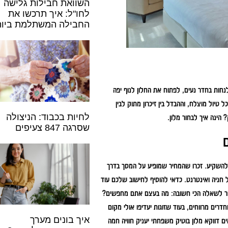
השוואת חבילות גלישה
לחו"ל: איך תרכשו את
החבילה המשתלמת ביות
נחות בחדר נעים, לפתוח את החלון לנוף יפה
טיול מוצלח, וההבדל בין זיכרון מתוק לבין
לחיות בכבוד: הניצולה
 הינה איך לבחור מלון.
שסרגה 847 צעיפים
להשקיע. זכרו שהמחיר שמופיע על המסך בדרך
 חניה ואינטרנט. כדאי להוסיף לחישוב שלכם עוד
לעבור לשאלה הכי חשובה: מה בעצם אתם מחפשים?
ים מרווחים, בעוד שזוגות יעדיפו אולי מקום
איך בונים מערך
ם דווקא מלון בוטיק משפחתי יעניק חוויה חמה