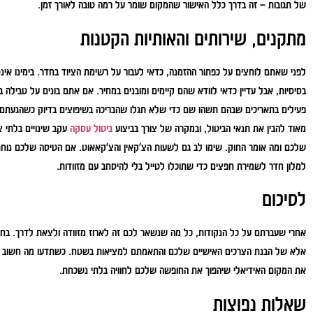
של תגובות – זה בדרך כלל האישור שהמקום שומר על רמה טובה לאורך זמן.
מתקנים, שירותים והאותיות הקטנות
לפני שאתם לוחצים על כפתור ההזמנה, כדאי לעבור על רשימת הציוד בחדר. בימינו אינטר
בסיסיות, אבל עדיין כדאי לוודא שהם קיימים ומובנים במחיר. אם אתם בונים על טבילה 
פעילים בתאריכים שבהם תשהו שם כדי שלא תגלו שהבריכה בשיפוצים בדיוק כשהגעתם.
מאוד להבין את תנאי הביטול, ובמקרה של צורך בביצוע
ביטול עסקה
עקב שינויים בלתי צ
שלכם ומה אומר החוק. שימו לב גם לשעות הצ'קאין והצ'קאאוט. אם הטיסה שלכם נוח
למלון חדר לשמירת חפצים כדי שתוכלו לטייל בלי להיסחב עם מזוודות.
לסיכום
אחרי שעברתם על כל הנקודות, כל מה שנשאר לכם זה לארוז מזוודה ולצאת לדרך. בחיר
אלא של הבנת הצרכים האישיים שלכם והתאמתם למציאות בשטח. כשתדעו מה חשוב ל
את המקום האידיאלי שיהפוך את החופשה שלכם לחוויה בלתי נשכחת.
שאלות נפוצות