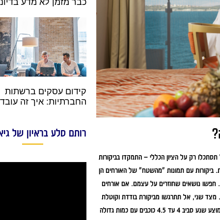
כבר מזמן לא מדע בדיוני
קידום עסקים ברשתות
החברתיות: איך זה עובד
?
רותם סלע בראיון של גיא
תסתכלו רק על הציון הכללי – התמקדו בביקורות
. ביקורות עם תמונות "מהשטח" של האורחים הן
. חפשו נושאים שחוזרים על עצמם. אם אורחים
. מצד שני, אל תתרגשו מביקורת בודדת וקוטלת
של כוכב אחד, וגם לא מהלל מוגזם של חמישה כוכבים בלי פירוט. חפשו את הדירוג הממוצע שנע סביב 4 עד 4.5 כוכבים עם כמות גדולה