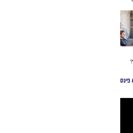
?
 פינס