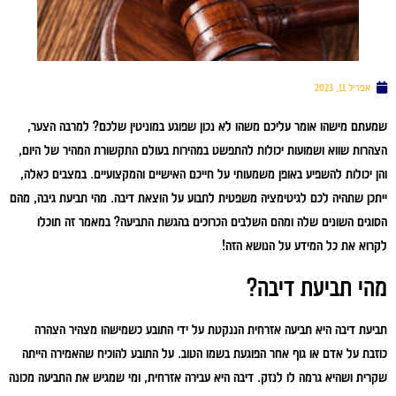
אפריל 11, 2023
שמעתם מישהו אומר עליכם משהו לא נכון שפוגע במוניטין שלכם? למרבה הצער,
הצהרות שווא ושמועות יכולות להתפשט במהירות בעולם התקשורת המהיר של היום,
והן יכולות להשפיע באופן משמעותי על חייכם האישיים והמקצועיים. במצבים כאלה,
ייתכן שתהיה לכם לגיטימציה משפטית לתבוע על הוצאת דיבה. מהי תביעת גיבה, מהם
הסוגים השונים שלה ומהם השלבים הכרוכים בהגשת התביעה? במאמר זה תוכלו
לקרוא את כל המידע על הנושא הזה!
מהי תביעת דיבה?
תביעת דיבה היא תביעה אזרחית הננקטת על ידי התובע כשמישהו מצהיר הצהרה
כוזבת על אדם או גוף אחר הפוגעת בשמו הטוב. על התובע להוכיח שהאמירה הייתה
שקרית ושהיא גרמה לו לנזק. דיבה היא עבירה אזרחית, ומי שמגיש את התביעה מכונה