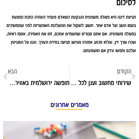
לסיכום
תביעת דיבה היא פעולה משפטית הננקטת כשאדם מצהיר הצהרה כוזבת הפוגעת
בשמו הטוב של אדם אחר. חשוב לשקול את ההשלכות האפשריות לפני שממשיכים
בפעולה משפטית. אם אתם סבורים שהשמיצו אתכם, זהו את האמירה, אספו ראיות,
שכרו עורך דין, שלחו מכתב אזהרה והגישו תביעה במידת הצורך. הגנו על המוניטין
שלכם וחפשו צדק אם הושמצתם.
הקודם
הבא
שירותי מחשוב וענן לכל בית עסק: הכירו את יוניבו
חופשה ירושלמית באוויר הרים צלול כיין: הכירו את מלון יערים במעלה החמישה
מאמרים אחרונים