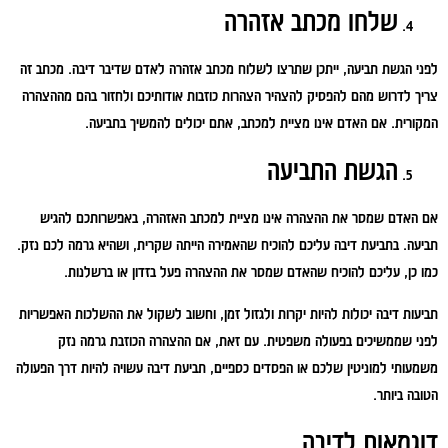
שלחו מכתב אזהרה
לפני הגשת תביעה, ייתכן שתרצו לשלוח מכתב אזהרה לאדם שדיבר דיבה. מכתב זה
צריך לדרוש מהם להפסיק להצהיר הצהרות כוזבות אודותיכם ולחזור בהם מההצהרה
המקורית. אם האדם אינו מציית למכתב, אתם יכולים להמשיך בתביעה.
הגשת התביעה
אם האדם שמסר את ההצהרה אינו מציית למכתב האזהרה, באפשרותכם להגיש
תביעה. בתביעת דיבה עליכם להוכיח שהאמירה הייתה שקרית, ושהיא גרמה לכם נזק.
כמו כן, עליכם להוכיח שהאדם שמסר את ההצהרה פעל בזדון או ברשלנות.
תביעות דיבה יכולות להיות יקרות ולגזול זמן, וחשוב לשקול את ההשלכות האפשריות
לפני שממשיכים בפעולה משפטית. עם זאת, אם ההצהרה הכוזבת גרמה נזק
משמעותי למוניטין שלכם או הפסדים כספיים, תביעת דיבה עשויה להיות דרך הפעולה
הטובה ביותר.
דוגמאות לדיבה