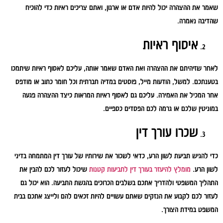
שאמר את ההצהרה יכול להיות אדם או ארגון, ואתם צריכים ראיות כדי להוכיח
שהדיבה נאמרה.
איסוף ראיות
לאחר שזיהיתם את ההצהרה ואת האדם שאמר אותה, עליכם לאסוף ראיות שיתמכו
בטענתכם. למשל, הודעות מייל, פוסטים במדיה חברתית וכל חומר כתוב או מודפס
אחר המכיל את האמירה. עליכם גם לאסוף ראיות המראות כיצד ההצהרה פגעה
במוניטין שלכם או גרמה לכם הפסדים כספיים.
שכרו עורך דין
כדי להגיש תביעת לשון הרע, כדאי לשכור את שירותיו של עורך דין המתמחה בדיני
לשון הרע.
מומלץ להיעזר בעורך דין לתביעות קטנות
שיכול לעזור לכם להבין את
התהליך המשפטי ולהדריך אתכם בשלבים הכרוכים בהגשת התביעה. הוא יכול גם
לעזור לכם לקבוע את הנזקים שאתם עשויים להיות זכאים להם ולייצג אתכם בבית
המשפט במידת הצורך.