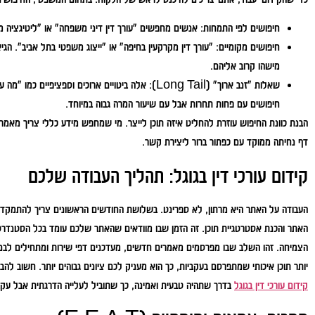
חיפושים לפי התמחות:
אנשים מחפשים "עורך דין דיני משפחה" או "ליטיגציה מ
חיפושים מקומיים:
"עורך דין מקרקעין בחיפה" או "ייצוג משפטי בתל אביב". הג
מישהו קרוב אליהם.
שאלות "זנב ארוך" (Long Tail):
אלה ביטויים ארוכים וספציפיים כמו "מה ע
חיפושים עם פחות תחרות אבל עם שיעור המרה גבוה במיוחד.
הבנת כוונת החיפוש עוזרת להחליט איזה תוכן לייצר. מי שמחפש מידע כללי צריך מאמ
דף נחיתה ממוקד עם כפתור ברור ליצירת קשר.
קידום עורכי דין בגוגל: תהליך העבודה שלכם
העבודה על האתר היא מרתון, לא ספרינט. בשלושת החודשים הראשונים צריך להתמקד בבנ
האתר והכנת אסטרטגיית תוכן. זה הזמן שבו מוודאים שהאתר שלכם עומד בכל הסטנדרט
הצמיחה. זהו השלב שבו מפרסמים מאמרים חדשים, מעדכנים דפי שירות ומתחילים לבנ
יותר תוכן איכותי שמתפרסם בעקביות, כך הוא מעניק לכם ציונים גבוהים יותר. חשוב להבין שבשירותי ה-SEO י
קידום עורכי דין בגוגל
בדרך שתהיה טבעית ואמינה, כך שתוביל לעלייה הדרגתית אבל עקב