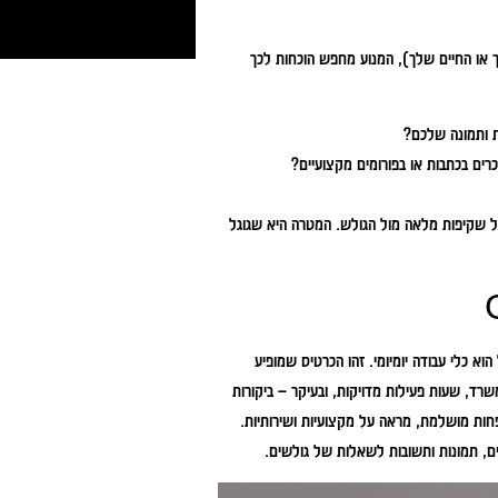
יים בזהירות רבה. בקטגוריה שנקראת YMYL (הכסף שלך או החיים שלך), המנוע מחפש הוכחות לכך
ת ותמונה שלכם?
ם בכתבות או בפורומים מקצועיים?
ל שקיפות מלאה מול הגולש. המטרה היא שגוגל
א כלי עבודה יומיומי. זהו הכרטיס שמופיע
שרד, שעות פעילות מדויקות, ובעיקר – ביקורות
פחות מושלמת, מראה על מקצועיות ושירותיות.
ם, תמונות ותשובות לשאלות של גולשים.