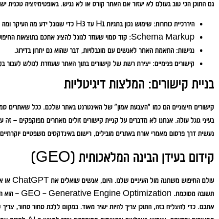
גם התוכן הכי טוב בעולם לא יעזור אם האתר קורס או לא נגיש. באופטימיזציה טכנית יש ב
היררכיית כותרות:
שימוש נכון בתגיות H1 עד H3 כדי שגוגל ידע מה העיקר ומה הטפל.
Schema Markup:
קוד סמוי שעוזר לגוגל להציג אתכם בתוצאות החיפוש 
נגישות:
התאמת האתר לאנשים עם מוגבלויות, דבר שהוא גם יתרון בדירוג.
קישורים פנימיים:
יצירת רשת של קישורים בתוך האתר שעוזרת לגולש לעבור ב
בניית קישורים: המלצות דיגיטליות
קישורים חיצוניים הם כמו "הצבעת אמון" של האינטרנט באתר שלכם. ככל שאתרים סמ
בעיני גוגל עולה. אנחנו לא מדברים על קניית קישורים זולים מאתרים מפוקפקים – זה על
נעשית דרך פרסום מאמרי אורח באתרים מובילים, רישום באינדקסים משפטיים יוקרתיי
קידום בעידן הבינה המלאכותית (GEO)
תשובה מסוכמת. n
אתכם. כדי להצליח בזה, התוכן צריך להיות ישיר מאוד. במקום ללכת סחור סחור, צרי