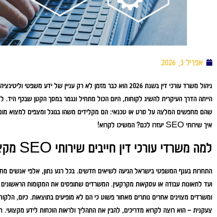
אפריל 3, 2026
ניהול משרד עורכי דין בשנת 2026 הוא כבר מזמן לא רק עניין של ידע 
הייתה הדרך העיקרית להשיג לקוחות, היום הכול מתחיל ונגמר במסך הקטן שבכף היד. ל
שהם מחפשים המלצה על סרט או טכנאי: הם מקלידים משהו בגוגל ומצפים למצוא מומחה
איך שירותי SEO יעזרו לכם? המשיכו לקרוא!
למה משרדי עורכי דין חייבים שירותי SEO מקצועיים?
התחרות בענף המשפטי בישראל הגיעה לשיאים חדשים. בכל רגע נתון, אלפי אנשים מחפש
ועד לתאונות עבודה או עסקאות מקרקעין. המשרדים שתופסים את המקומות הראשונים ה
ומשרדים מצוינים אחרים נותרים מאחור פשוט כי הם לא מופיעים בתוצאות. כיום, הלק