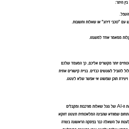
ין היתר:
עם "כוכבי דירוג" או שאלות ותשובות.
קלות ממאמר אחד למשנהו.
כותיים יותר מקשרים אליכם, כך המעמד שלכם
ול להוביל לעונשים כבדים. בניית קישורים אתית
ם ויצירת תוכן שפשוט אי אפשר שלא לצטט.
עולם החיפוש משתנה מול העיניים שלנו. היום, אנשים שואלים את ChatGPT או את ה-AI של גוגל שאלות מורכבות ומקבלים
GEO – Generative Engine Optimizatio – הוא התחום שמוודא שהבינה המלאכותית תצטט דווקא
ך לענות על השאלה כבר בפסקה הראשונה בצורה