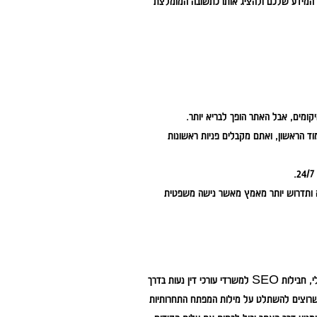
 בטבלאות וברשימות ממוספרות עוזר למנועי ה-AI לסרוק את המידע שלכם ולהציג אותו כתשובה המומלצת
קומים, אבל האתר הופך לבריא יותר.
 הראשון, ואתם מקבלים פניות ראשונות
הה ותדרוש יותר מאמץ מאשר נישה משפטית
המחיר של קידום אורגני משתנה בהתאם להיקף העבודה ולמטרות שלכם. בשוק הישראלי, חבילות SEO למשרדי עורכי דין נעות בדרך
 שרוצים להשתלט על מילות המפתח התחרותיות