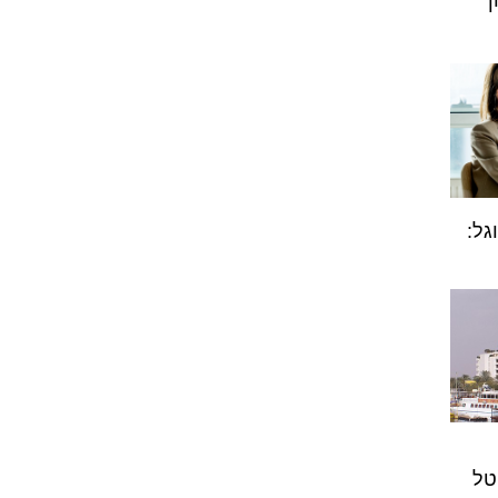
ו
גל:
טל