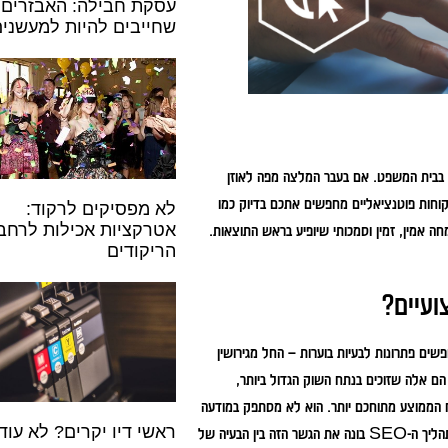
עסקת חבילה: האבזרים
שחייבים להיות למעשני
משפטי וליטיגציה בבית המשפט. אם בעבר המלצה מפה לאוזן
קוחות פוטנציאליים מחפשים אתכם בדיוק כמו
לא מפסיקים לרקוד:
אטרקציות אכילות לרחב
 אמין, זמין וסמכותי שיופיע בראש התוצאות.
הריקודים
ים פתרונות לבעיות בוערות – החל מגירושין
ם אלה שזוכים בנתח השוק הגדול ביותר,
וח הממוצע מתוחכם יותר. הוא לא מסתפק במודעה
צעקנית – הוא רוצה לקרוא מדריכים, להבין את התהליך ולראות הוכחות לידע מקצועי. תהליך ה-SEO בונה את הגשר הזה בין הבעיה של