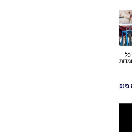
כל
מדות
 פינס