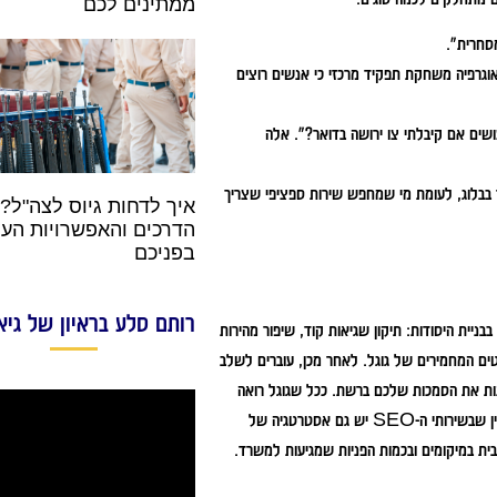
ממתינים לכם
סחרית".
יאוגרפיה משחקת תפקיד מרכזי כי אנשים רוצים
ושים אם קיבלתי צו ירושה בדואר?". אלה
ר בבלוג, לעומת מי שמחפש שירות ספציפי שצריך
איך לדחות גיוס לצה"ל? 
הדרכים והאפשרויות העו
בפניכם
רותם סלע בראיון של גיא
יית היסודות: תיקון שגיאות קוד, שיפור מהירות
ים המחמירים של גוגל. לאחר מכן, עוברים לשלב
ות את הסמכות שלכם ברשת. ככל שגוגל רואה
ש גם אסטרטגיה של
ית במיקומים ובכמות הפניות שמגיעות למשרד.