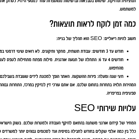
תמציתית ומדויקת. שימוש
למשתמש.
כמה זמן לוקח לראות תוצאות?
חשוב להיות ריאליים: SEO הוא תהליך של בנייה:
חודש עד 3 חודשים:
עבודת תשתית, מחקר ותיקונים. לא רואים שינוי דרמטי במי
חודשים 4 עד 6:
התחלה של תנועה אורגנית. מילות מפתח מתחילות לטפס לעמוד
מהחיפוש.
חצי שנה ומעלה:
פירות ההשקעה. האתר הופך למכונת לידים שעובדת בשבילכם 24/7.
המהירות תלויה בתחרות בתחום שלכם. אם אתם עורכי דין לנזיקין במרכז, התחרות גבו
ספציפית בפריפריה.
עלויות שירותי SEO
כלל בין כמה אלפי שקלים בחודש לחבילה בסיסית ועד לסכומים גבוהים יותר למשרדים