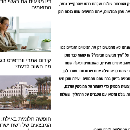
דיו מציגים את ראשי הדי
יק והנוכחות שלכם נעלמת ברגע שהתקציב נגמר,
התואמים
ת אמון הגולשים, אתם מרוויחים אותו בזכות תוכן
חנו לא מחפשים רק את הביטויים הגנריים כמו
על "איך מגישים תביעה"? או שהוא כבר מוכן
קידום אתרי וורדפרס בגו
 אוהב אתרים מהירים, מאובטחים וכאלה שנוח
מה חשוב לדעת?
לפני שהם קראו מילה אחת שכתבתם. מעבר לכך,
מבינים בדיוק במה אתם מתמחים. יצירת תוכן היא
ת – היא חייבת להיות מקצועית מספיק כדי לשמור על המוניטין שלכם,
ות עולם ומלואו עם הסברים על התהליך, שאלות
חופשה חלומית באילת:
המבצעים של רשת ישרו
ם מתחלקים לכמה סוגים: