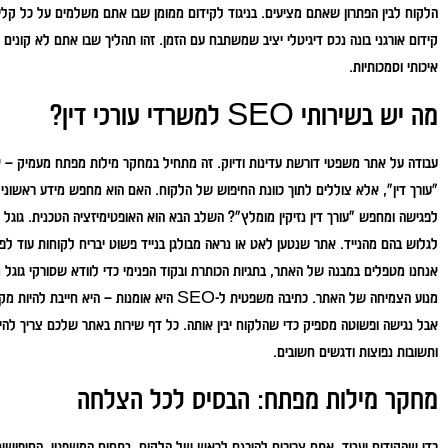
הלקוח לבין הפתרון שאתם מציעים. בניגוד לקידום ממומן שבו אתם משלמים על כל קל
קידום אורגני בונה נכס דיגיטלי יציב שמשתבח עם הזמן. זהו תהליך שבו אתם לא קונים א
איכותי וסמכותיות.
מה יש בשירותי SEO למשרדי עורכי דין?
עבודה על אתר משפטי דורשת עדינות ודיוק. זה מתחיל במחקר מילות מפתח מעמיק – אנ
"עורך דין", אלא צוללים לתוך כוונת החיפוש של הלקוח. האם הוא מחפש מידע ראשוני 
לפגישה ומחפש "עורך דין נזיקין מומלץ"? השלב הבא הוא האופטימיזציה הטכנית. גוגל
לגלוש בהם מהנייד. אתר שנטען לאט או נראה מבולגן בנייד פשוט יבריח לקוחות עוד 
אנחנו מטפלים במבנה של האתר, בתגיות הכותרת ובקוד הפנימי כדי לוודא שסורקי גוגל 
מנוע הצמיחה של האתר. כתיבה משפטית ל-SEO היא אומנו
אבל נגישה ופשוטה מספיק כדי שהלקוח יבין אותה. כל דף שירות באתר שלכם צריך להי
ותשובות נפוצות ודגשים חשובים.
מחקר מילות מפתח: הבסיס לכל הצלחה
כדי שהקידום יעבוד, אתם צריכים להיכנס לראש של הלקוח. בתחום המשפטי, החיפושי