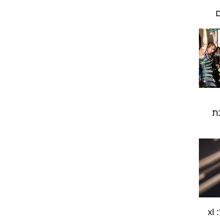
ם
ת
ראשי דיו יקרים? לא עוד: xl