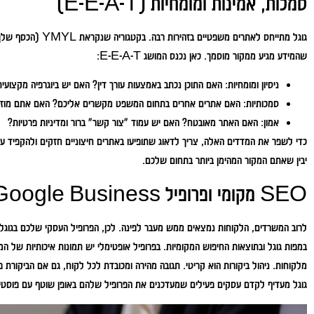
סמכות, אמינות ומומחיות (E-E-A-T)
גוגל מתייחס לאתרים משפט
שהמידע מגיע ממקור מוסמך. כאן נכנס המושג E-E-A-T:
ניסיון ומומחיות:
האם התוכן נכתב באמצעות עורך דין? האם יש ביוגרפיה מקצועי
סמכותיות:
האם אתרים אחרים בתחום המשפט מקשרים אליכם? האם אתם מוזכרי
אמון:
האם האתר מאובטח? האם יש עמוד "צור קשר" ברור ומדיניות פרטיות?
כדי לשפר את המדדים האלה, צריך לדאוג שתופיעו באתרים חיצוניים חזקים ולהקפיד ע
יבין שאתם המקור המהימן ביותר בתחום שלכם.
SEO מקומי ופרופיל Google Business
לרוב המשרדים, הלקוחות נמצאים ממש מעבר לפינה. לכן, הפרופיל העסקי שלכם בגוגל הו
במפות גוגל ובתוצאות החיפוש המקומיות. בפרופיל אופטימלי יש תמונות איכותיות של המ
מלקוחות. ניהול ביקורות הוא קריטי. תגובה מהירה ומכובדת לכל לקוח, גם אם הביקורת 
גוגל מעדיף לקדם עסקים פעילים שמעדכנים את הפרופיל שלהם באופן שוטף עם פוסטי