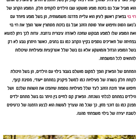
הוא מוביל אבל גם בזכות מופע מושקע שבו הילדים לוקחים חלק. המופע הקרוב של
רוי בוי
בפארק ראשון לציון הוא עליית מדרגה משמעותית, הן בשל מופע מיוחד עם
ג'נאגו הסוס וחיפוש אחר סוסת הזהב אבל גם בזכות מסתורין אשר הופך את רוי בוי
ואת המופע שלו למופע מבוקש שזוכה לאהדה ציבורית נרחבת. עדות לכך ניתן למצוא
בפתיחה של תאריכים נוספים בקיץ הקרוב כמו גם בחגים, כאשר היתרון נובע לא רק
בשל המופע הגדול והמושקע אלא גם בשל שלל אטרקציות ופעילויות שיכולות
להתאים לכל המשפחה.
המתחם של הפארק הופך למקום מושלם בעבור בילוי עם הילדים, הן בשל היכולת
לקחת חלק בשורה של פעילויות כמו למשל פיקניק במתחם ייעודי, מסיבת קצף,
חיפוש אחר תיבת הזהב לצד שלל פעילויות נוספות שיהפכו את השהות שלכם ושל
הילדים במתחם לבלתי נשכחת. הפארק קם לחיים בין היתר גם בשל מתחם ילדים
מפנק כמו גם דוכני מזון, כך שכל מה שצריך לעשות הוא לבצע הזמנה של כרטיסים
לטובת יצירה של בילוי משפחתי מהנה.