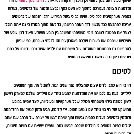
שיתוף פעולה עם בנק לאומי וכן מועדון הלקוחות MAX.
רוי בוי בנק לאומי
מהווה
הזדמנות מצוינת בעבורכם לחסוך לא מעט כסף ולבצע הזמנה של כרטיסים, בעלות
כספית אטרקטיבית לכל כיס. שימו לב כי בשל הביקוש הרב, הזמנה של כרטיסים
צריכה להתבצע כבר עכשיו דרך האתר הרשמי, כל זאת מתוך מטרה כי גם אתם תוכלו
לנצל את ההטבה לטובת בילוי משפחתי המשלב בין מופע מושקע מאוד לבין שפע של
פעילויות שיהפכו את השהות שלכם באטרקציה הזו לבלתי נשכחת, כפי שניתן
להתרשם גם מהתגובות האוהדות של משפחות עם ילדים אשר נכחו ודיווחו על רמת
שביעות רצון גבוהה מאוד כתוצאה מהמופע.
לסיכום
רוי בוי הוא כוכב ילדים עצום שמצליח מזה שנים רבות להוביל את ענף המופעים
לילדים. כעת גם לכם יש את ההזדמנות להגיע ביחד עם הילדים שלכם לפארק ראשון
לציון לטובת בילוי משפחתי הכולל שלל אטרקציות ופעילויות, לצד צפייה במופע
המושקע של רוי בוי ביחד עם ג'נאגו הסוס. אז קדימה, הגיע הזמן לנצל את ההזדמנות
ולהזמין כרטיסים בעלות כספית נגישה ותוך שימת דגש על יצירה של מרחב שבו אתם
יכולים להיות בטוחים כי הילדים שלכם ירגישו בנוח, ואפילו יישארו עם חוויות חיוביות,
עד להופעה הבאה.