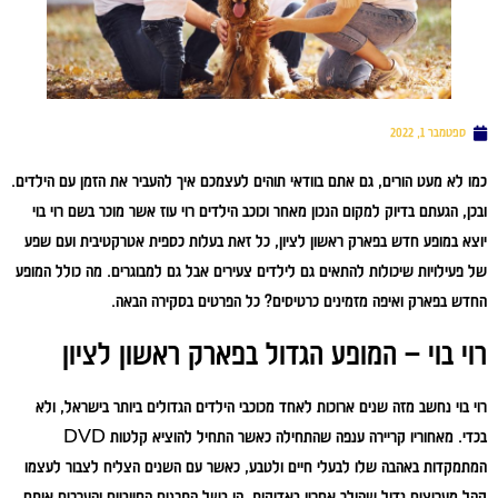
ספטמבר 1, 2022
כמו לא מעט הורים, גם אתם בוודאי תוהים לעצמכם איך להעביר את הזמן עם הילדים.
ובכן, הגעתם בדיוק למקום הנכון מאחר וכוכב הילדים רוי עוז אשר מוכר בשם רוי בוי
יוצא במופע חדש בפארק ראשון לציון, כל זאת בעלות כספית אטרקטיבית ועם שפע
של פעילויות שיכולות להתאים גם לילדים צעירים אבל גם למבוגרים. מה כולל המופע
החדש בפארק ואיפה מזמינים כרטיסים? כל הפרטים בסקירה הבאה.
רוי בוי – המופע הגדול בפארק ראשון לציון
רוי בוי נחשב מזה שנים ארוכות לאחד מכוכבי הילדים הגדולים ביותר בישראל, ולא
בכדי. מאחוריו קריירה ענפה שהתחילה כאשר התחיל להוציא קלטות DVD
המתמקדות באהבה שלו לבעלי חיים ולטבע, כאשר עם השנים הצליח לצבור לעצמו
קהל מעריצים גדול שהולך אחריו באדיקות, הן בשל התכנים החיוביים והערכים אותם