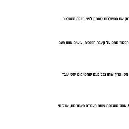
בדוק את ההשלכות לעומק לפני קבלת ההחלטה.
 הפטור ממס על קצבת הפנסיה. עושים אותו פעם
מס. צריך אותו בכל פעם שמסיימים יחסי עובד
אין מספר אחד נכון – זה תלוי לגמרי בסגנון החיים הצפוי. הכלל המקובל הוא כ-70 עד 80 אחוז מהכנסת שנות העבודה האחרונות, אבל מי