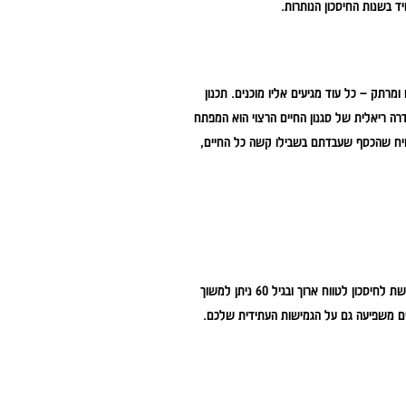
 בשנות החיסכון הנותרות.
תק – כל עוד מגיעים אליו מוכנים. תכנון
מיפוי נכסים קפדני, הבנת זכויות המס (כמו קיבוע זכויות וטופס 161) והגדרה ריאלית של סגנון החיים הרצוי הוא המפתח
טיח שהכסף שעבדתם בשבילו קשה כל החיים,
קרן פנסיה מעניקה קצבה חודשית לכל החיים ומכסה גם נכות ושאירים. קופת גמל משמשת לחיסכון לטווח ארוך ובגיל 60 ניתן למשוך
יים משפיעה גם על הגמישות העתידית שלכם.