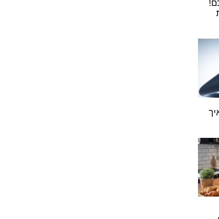
ם!
יך