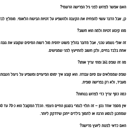
האם אפשר לפרוש לפני גיל הפרישה הרשמי?
כן, אבל הדבר עשוי להפחית את הקצבה ולהשפיע על זכויות הביטוח הלאומי. מומלץ ל
מהו קיבוע זכויות ולמה הוא חשוב?
זה אולי נשמע טכני, אבל מדובר בהליך פשוט יחסית מול רשות המיסים שקובע את גובה
אחת בלבד בחיים, ולכן חשוב להתייעץ לפני שמגישים.
מה זה טופס 161 ומתי צריך אותו?
טופס שממלאים עם סיום עבודה. הוא קובע איך ימוסו הפיצויים ומשפיע על ניצול הטבות 
מעביד, ולא רק בפרישה סופית.
כמה כסף צריך כדי לפרוש בנוחות?
שמתכנן לנסוע הרבה או לתמוך בילדים ייתכן שיזדקק ליותר.
האם כדאי לפנות ליועץ פרישה?