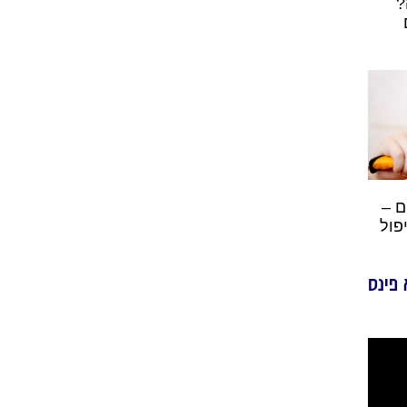
?
ם –
פול
 פינס