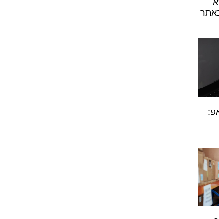
א
באתר
פ: