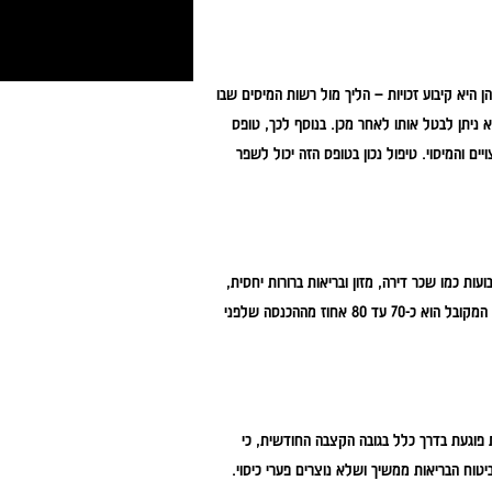
ן היא
קיבוע זכויות
– הליך מול רשות המיסים שבו
 ניתן לבטל אותו לאחר מכן. בנוסף לכך,
טופס
 והמיסוי. טיפול נכון בטופס הזה יכול לשפר
ת כמו שכר דירה, מזון ובריאות ברורות יחסית,
אבל חשוב גם לחשוב על נסיעות, תחביבים, עזרה לילדים ואירועים בלתי צפויים. האומדן המקובל הוא כ-70 עד 80 אחוז מההכנסה שלפני
 פוגעת בדרך כלל בגובה הקצבה החודשית, כי
יטוח הבריאות ממשיך ושלא נוצרים פערי כיסוי.