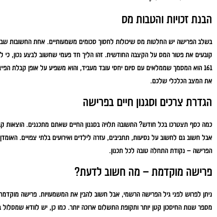
הבנת זכויות והטבות מס
בשלב הפרישה יש החלטות מס שיכולות לחסוך סכומים משמעותיים. אחת החשובות שבה
קובעים את פטור המס על הקצבה החודשית. זהו הליך חד פעמי שחשוב לבצע נכון, כי לא
161
הוא המסמך שממלאים עם סיום יחסי עובד מעביד, והוא משפיע על אופן קבלת הפיצויים
את המצב הכלכלי שלכם.
הגדרת צרכים וסגנון חיים בפרישה
כמה כסף תצטרכו בכל חודש? התשובה תלויה בסגנון החיים שאתם מתכננים. הוצאות קבועו
הפרישה – נקודת התחלה טובה לכל תכנון.
פרישה מוקדמת – מה חשוב לדעת?
ניתן לפרוש לפני גיל הפרישה הרשמי, אבל חשוב להבין את המשמעויות. פרישה מוקדמת
מספר שנות החיסכון קטן יותר ותקופת התשלום ארוכה יותר. כמו כן, יש לוודא שמסלול ב