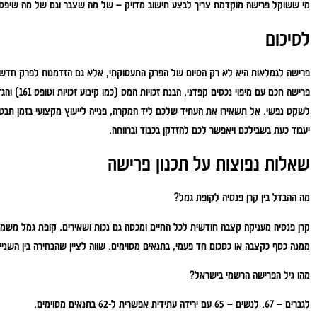
מי ששוקל פרישה מוקדמת צריך לבצע חישוב מדויק – של מה שצבר וגם של מה שיפסיד
לסיכום
פרישה לגמלאות היא לא רק הסיום של הפרק התעסוקתי, אלא גם הזדמנות לפרק חדש ומר
פרישה חכם עם 
לשקט נפשי. אל תשאירו את העתיד שלכם ליד המקרה, פנייה לייעוץ מקצועי בזמן תב
יעבוד כעת בשבילכם ויאפשר לכם להזדקן בכבוד וברווחה.
שאלות נפוצות על תכנון פרישה
מה ההבדל בין קרן פנסיה לקופת גמל?
ממנה כסף כקצבה או כסכום חד פעמי, בתנאים מסוימים. שווה לציין שהבחירה בין השנ
מהו גיל הפרישה הרשמי בישראל?
לגברים – 67. לנשים – 65 עם ירידה עתידית אפשרית ל-62 בתנאים מסוימים.