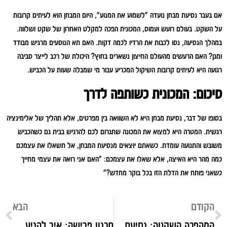
אם בעבר נסיעת מבחן נועדה "לשמוע את המנוע", היום המבחן הוא לעיתים קרובות
על השקט. בעולם רועש ועמוס, המכונית הפכה למקלט האחרון של שקט ושלווה.
במהלך הנסיעה, נסו לכבות את הרדיו לכמה דקות. האם תא הנוסעים מרגיש מבודד
ומגן? האם הרעשים מהעולם החיצון נשארים בחוץ? היכולת של רכב לייצר סביבה
רגועה היא לעיתים קרובות השיקול המכריע עבור מי שמבלה שעות על הכביש.
סיכום: המכונית כשותפה לדרך
בסופו של דבר, נסיעת מבחן היא לא השוואה בין מפרטים, אלא תהליך של אלימינציה
רגשית. המטרה היא למצוא את המכונה שתגרום לכם להרגיש בבית גם כשהכביש
משובש והתנועה עומדת. כשאתם יוצאים מנסיעת המבחן, אל תשאלו את עצמכם
כמה מהר היא האיצה, אלא שאלו את עצמכם: "האם אני רואה את עצמי מחייך
כשאני פותח את הדלת הזו בכל בוקר מחדש?"
הקודם
הבא
המהפכה השקטה: נסיעת מבחן בעידן החשמלי
תכנון פרישה: איך להגיע מוכנים לפנסיה?