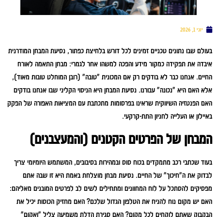
יוני 1, 2026
בעולם שבו נתונים טכניים זמינים לכל דורש בלחיצת כפתור, נסיעת המבחן המודרנית
איבדה את תפקידה כמקור מידע והפכה למשהו אחר לגמרי:
מבחן התאמה לאורח
החיים
. אנחנו כבר לא בודקים רק אם המכונית "טובה" (רובן המוחלט טובות מאוד),
אלא האם היא "נכונה" עבורנו. נסיעת המבחן היא הניסוי הקליני שבו אנחנו בודקים
האם הפנטזיה השיווקית שראינו בפרסומות מתכתבת עם המציאות האפורה של הפקק
באיילון או העלייה לחניון התת-קרקעי.
המבחן של הפרטים הקטנים (והמעצבנים)
בעוד שכתבי רכב מתמקדים בכוח סוס ובמהירות בסיבובים, המשתמש היומיומי צריך
לבדוק את ה"חיכוך" של החיים. נסיעת מבחן מוצלחת באמת היא זו שבה אתם
מפסיקים להסתכל על לוח המחוונים ומתחילים לשים לב לפרטים המובנים מאליהם:
האם יש מקום נוח להניח את הטלפון הגדול שלכם? האם מחזיק הכוסות יכיל את
הבקבוק שאתם לוקחים לכל מקום? האם סגירת הדלת משמיעה צליל "ואקום"