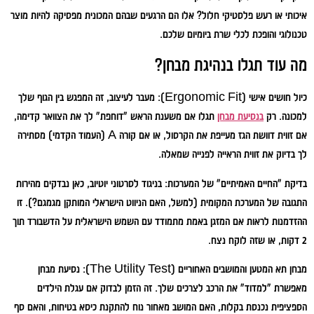
איכותי או רעש פלסטיקי חלול? אלו הם הרגעים שבהם המכונית מפסיקה להיות מוצר
טכנולוגי והופכת לכלי שרת ביומיום שלכם.
מה עוד תגלו בנהיגת מבחן?
כיול חושים אישי (Ergonomic Fit):
מעבר לעיצוב, זה המפגש בין הגוף שלך
למכונה. רק
בנסיעת מבחן
תגלו אם משענת הראש "דוחפת" לך את הצוואר קדימה,
אם זווית דוושת הגז מעייפת את הקרסול, או אם קורה A (העמוד הקדמי) מסתירה
לך בדיוק את זווית הראייה לפנייה שמאלה.
בדיקת "החיים האמיתיים" של המערכות:
בניגוד לסרטוני יוטיוב, כאן נבדקים מהירות
התגובה של המערכת המקומית (למשל, האם הניווט הישראלי המותקן מגמגם?). זו
ההזדמנות לראות אם המזגן באמת מתמודד עם השמש הישראלית על הדשבורד תוך
2 דקות, או שזה לוקח נצח.
מבחן תא המטען והמושבים האחוריים (The Utility Test):
נסיעת מבחן
מאפשרת "למדוד" את הרכב לצרכים שלך. זה הזמן לבדוק אם עגלת הילדים
הספציפית נכנסת בקלות, האם המושב מאחור נוח להתקנת כיסא בטיחות, והאם סף