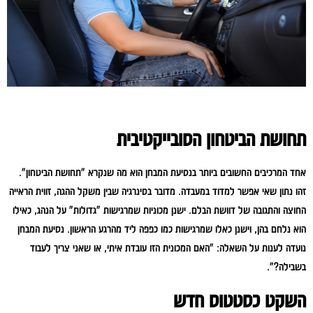
תחושת הביטחון הסובייקטיבית
אחד המרכיבים החשובים ביותר בנסיעת המבחן הוא מה שנקרא "תחושת הביטחון".
זהו נתון שאי אפשר למדוד במעבדה. מדובר בסינרגיה שבין משקל ההגה, זווית הראייה
החוצה והתגובה של דוושת הבלם. ישנן מכוניות שמרגישות "גדולות" על הנהג, כאילו
הוא נלחם בהן, וישנן כאלו שמרגישות כמו כפפה ליד מהרגע הראשון. נסיעת המבחן
נועדה לענות על השאלה: "האם המכונית הזו עובדת איתי, או שאני צריך לעבוד
בשבילה?".
השקט כסטטוס חדש