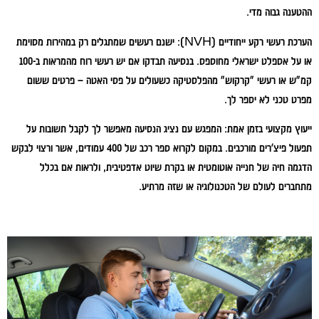
ההטענה גבוה מדי.
הערכת רעשי רקע ייחודיים (NVH):
ישנם רעשים שמתגלים רק במהירות מסוימת
או על אספלט ישראלי מחוספס. בנסיעה תבדקו אם יש רעשי רוח מהמראות ב-100
קמ"ש או רעשי "קרקוש" מהפלסטיקה כשעולים על פסי האטה – פרטים ששום
מפרט טכני לא יספר לך.
ייעוץ מקצועי בזמן אמת:
המפגש עם נציג הנסיעה מאפשר לך לקבל תשובות על
תפעול פיצ'רים מורכבים. במקום לקרוא ספר רכב של 400 עמודים, אשר ורצוי לבקש
הדגמה חיה של חנייה אוטומטית או בקרת שיוט אדפטיבית, ולראות אם בכלל
מתחברים לעולם של הטכנולוגיה או שזה מרתיע.