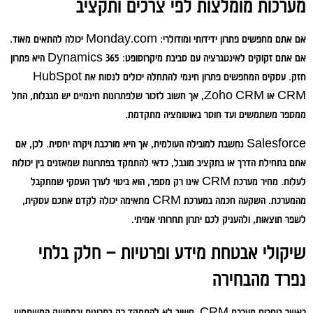
מערכות מומלצות לפי צרכים ותקציב
אם אתם מחפשים פתרון ידידותי ומודולרי: Monday.com יכולה להתאים מאוד.
אם אתם זקוקים לאינטגרציה עם סביבת מיקרוסופט: Dynamics 365 היא פתרון
חזק. עסקים המחפשים פתרון חינמי להתחלה יכולים לנסות את HubSpot
CRM או Zoho CRM, אך חשוב לזכור שלפתרונות חינמיים יש מגבלות, החל
ממספר משתמשים ועד חוסר באוטומציה מתקדמת.
Salesforce נחשבת למובילה העולמית, אך היא מורכבת ויקרה יחסית. לכן, אם
אתם בתחילת הדרך או בתקציב מוגבל, כדאי להתמקד בפתרונות שמאזנים בין יכולות
לעלות. מחיר מערכת CRM אינו רק מספר, הוא ביטוי לערך העסקי שמתקבל
מהמערכת. השקעה חכמה במערכת CRM מתאימה יכולה לקדם אתכם עסקית,
לשפר תוצאות, ולהעניק לכם יתרון תחרותי אמיתי.
שיקולי אבטחת מידע ופרטיות – חלק בלתי
נפרד מהבחירה
כאשר בוחרים מערכת CRM, חשוב לא להתמקד רק בתכונות ובממשק המשתמש,