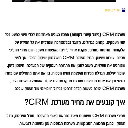
יולי 17, 2025
מערכת CRM (ניהול קשרי לקוחות) הפכה בשנים האחרונות לכלי חיוני כמעט בכל
סוגי העסקים, קטנים כגדולים. מדובר בפלטפורמה שמרכזת את כל המידע על
הלקוחות, מנתחת נתונים, עוקבת אחרי לידים ומאפשרת מעקב חכם אחרי תהליכי
מכירה, שירות ושיווק. מחיר מערכת CRM הוא כמובן שיקול מרכזי, אך לפני
שבוחנים את העלויות, חשוב להבין את התרומה העסקית של המערכת: חיסכון בזמן,
שיפור יעילות, הגדלת מכירות והעצמת חווית הלקוח. בין אם אתם מתחילים עם פתרון
בסיסי ובין אם אתם מחפשים מערכת מתקדמת עם יכולות אוטומציה ואינטגרציה,
מערכת CRM יכולה לעשות הבדל דרמטי בניהול היום-יומי של העסק שלכם.
איך קובעים את מחיר מערכת CRM?
מחירי מערכות CRM משתנים מאוד בהתאם לאופי המערכת, מודל הפריסה, גודל
העסק, וכמובן התכונות המבוקשות. מערכות מבוססות ענן נחשבות לנגישות