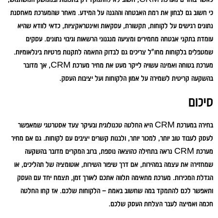
כי חשוב גם לבחון את רמת האבטחה וההגנה על המידע. מאחר שהמערכת מאחסנת
נתונים רגישים על לקוחות, תקשורת, עסקאות ואינטראקציות, כדאי לוודא שהיא
עומדת בתקני אבטחה מחמירים ומציעה מנגנוני הרשאות וגיבוי נתונים. עסקים
שמטפלים בלקוחות מחו"ל צריכים גם לבדוק התאמה לתקנות פרטיות בינלאומיות.
מערכת בטוחה ואמינה עשויה לייקר מעט את מחיר מערכת CRM, אך מדובר
בהשקעה קריטית לשמירה על אמון הלקוחות ועל יציבות העסק.
סיכום
בחירה במערכת CRM היא החלטה טכנולוגית ובעיקר צעד אסטרטגי שמאפשר
לעסק לעבוד טוב יותר, למכור יותר, ולבנות קשרים יציבים עם לקוחות. גם אם מחיר
מערכת CRM נראה בתחילה כהוצאה נוספת, ברוב המקרים מדובר בהשקעה
שמחזירה את עצמה במהירות, אם דרך שיפור השירות, אוטומציה של תהליכים, או
הגדלת המכירות. מערכת מתאימה תלווה אתכם לאורך זמן, תצמח יחד עם העסק
ותאפשר לכם להתמקד במה שחשוב באמת – הלקוחות שלכם. אז קחו החלטה
חכמה ואמיצה לעבר הצלחת העסק שלכם.