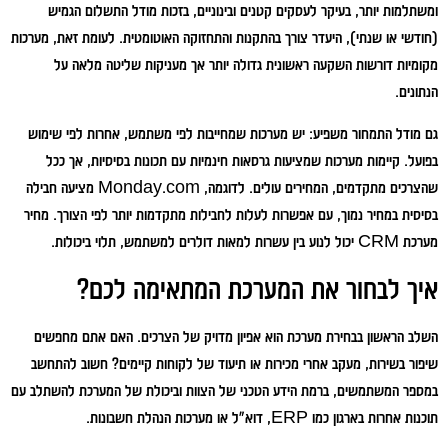
ומשתלמות יותר, בעיקר לעסקים קטנים ובינוניים, בזכות מודל התשלום הגמיש
(חודשי או שנתי), היעדר צורך בהתקנות והתחזוקה האוטומטית. לעומת זאת, מערכות
מקומיות דורשות השקעה ראשונית גדולה יותר אך מעניקות שליטה מלאה על
הנתונים.
גם מודל התמחור משפיע: יש מערכות שמחייבות לפי משתמש, אחרות לפי שימוש
בפועל. קיימות מערכות שמציעות גרסאות חינמיות עם תכונות בסיסיות, אך ככל
שהצרכים מתקדמים, המחירים עולים. לדוגמה, Monday.com מציעה חבילה
בסיסית במחיר נמוך, עם אפשרות לעלות לחבילות מתקדמות יותר לפי הצורך. מחיר
מערכת CRM יכול לנוע בין עשרות למאות דולרים למשתמש, תלוי ביכולות.
איך לבחור את המערכת המתאימה לכם?
השלב הראשון בבחירת מערכת הוא אפיון מדויק של הצרכים. האם אתם מחפשים
שיפור בשירות, מעקב אחרי מכירות או תיעוד של לקוחות קיימים? חשוב להתחשב
במספר המשתמשים, ברמת הידע הטכני של הצוות וביכולת של המערכת להשתלב עם
תוכנות אחרות בארגון כמו ERP, דוא"ל או מערכות הנהלת חשבונות.