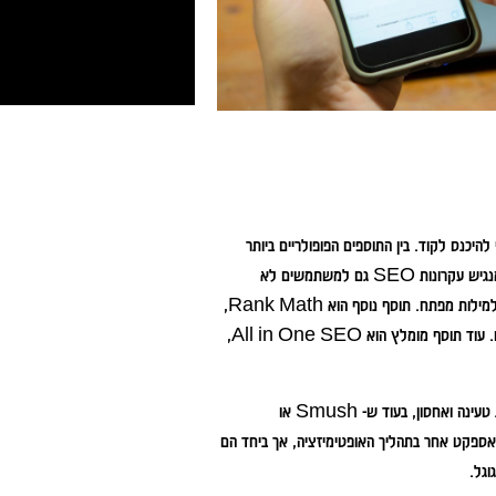
יכנס לקוד. בין התוספים הפופולריים ביותר
תמצאו את Yoast SEO, שנחשב לוותיק ולמוכר ביותר, עם ממשק אינטואיטיבי שמנגיש עקרונות SEO גם למשתמשים לא
טכניים, כולל עריכת תגיות מטא, יצירת מפת אתר, בדיקת קריאות טקסט ואופטימיזציה למילות מפתח. תוסף נוסף הוא Rank Math,
שמציע ניתוח תוכן מתקדם, תמיכה ב- Open Graph ואופטימיזציה לסכמות נתונים. עוד תוסף מומלץ הוא All in One SEO,
תוספים כמו WP Rocket או Autoptimize משפרים את ביצועי האתר מבחינת טעינה ואחסון, בעוד ש- Smush או
טפל באספקט אחר בתהליך האופטימיזציה, אך ביחד הם
וגל.