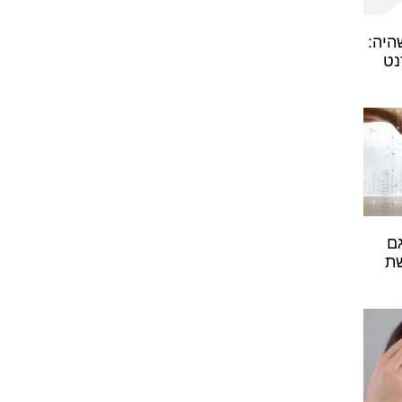
היה:
נט
של BRAINNU גם
ת