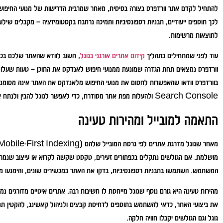
להתחיל לקדם אתר וורדפרס בצורה בסיסית, מאחר שמרבית הדרישות של מנועי החיפוש
לכך תוספים ייעודיים, תבניות רספונסיביות ותמיכה נרחבת בקסטומיזציה – מקבלים שיל
לתוצאות מרשימות.
עוד לפני שמתחילים בתהליך
קידום אתרים אורגני בגוגל
, חשוב לוודא שהאתר שלכם בכלל
וורדפרס נמצאים תחת הגדרה שמונעת ממנועי חיפוש לאנדקס את התוכן – טעות שעלולה
Search Console ולהעלות מפת אתר מסודרת, כדי לאפשר לגוגל להבין ולנתח את מבנה התוכן.
התאמה למובייל ומהירות טעינה
מושלמת. אם הגולשים נתקלים בכפתורים זעירים, טקסט שקשה לקרוא או עיצוב שנמרח על
המשתמש. השתמשו בתבניות רספונסיביות, בדקו את האתר במכשירים שונים, והימנעו מ
מהירות טעינה היא גורם נוסף שגוגל מייחסת לו חשיבות רבה. אתרים איטיים מדורגים נמוך
את ביצועי האתר, כדאי להשתמש בתוספים לדחיסת קבצים ולניהול קאשינג, להקטין תמו
גוגל וגם הגולשים יקבלו חוויה חלקה.