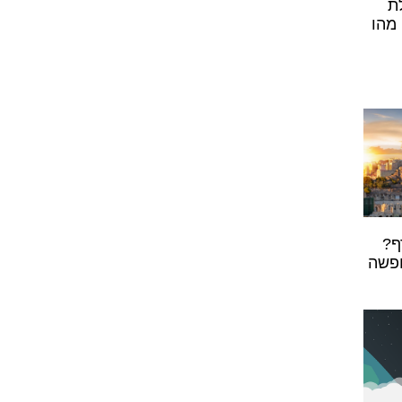
ת
 מהו
ף?
ופשה