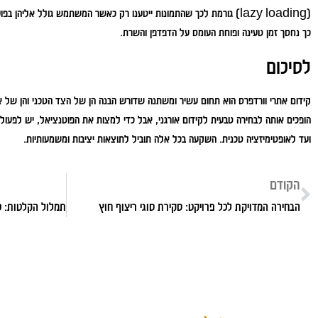
(lazy loading) גורמת לכך שהתמונות ייטענו רק כאשר המשתמש גולל אליה
כך נחסך זמן טעינה ופוחת העומס על הדפדפן והשרת.
לסיכום
קידום אתרי וורדפרס הוא תחום עשיר ומשתנה שדורש הבנה הן של הצד הטכני והן של אס
הופכים אותה לבחירה טבעית לקידום אורגני, אבל כדי למצות את הפוטנציאל, יש לפעול
ועד לאופטימיזציה טכנית. השקעה בכל אלה תוביל לתוצאות יציבות ומשמעותיות.
הקודם
הבחירה המדויקת לכל פרויקט: סקירת סוגי ריצוף חוץ