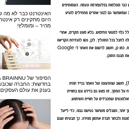
 כבר מגולמות בפלטפורמה עצמה. כשמוסיפים
וב שמאפשר גם לבוני אתרים מתחילים להגיע
האינטרנט כבר לא מה ש
היום מתקינים רק אינטר
מהיר – ומומלץ!
 גלוי למנועי החיפוש. בלא מעט מקרים, אתרי
 לחבל בכל התהליך. לכן, גשו להגדרות הקריאה
בוורדפרס וודאו שהאפשרות לחסום את מנועי החיפוש מלאנדקס את האתר אינה מסומנת. כמו כן, חשוב לרשום את האתר ל- Google
הסיפור 
מאחר שגוגל מדרגת אתרים לפי גרסת המובייל שלהם (Mobile-First Indexing), חשוב שהתצוגה של האתר בנייד תהיה
בחדשות: החברה שכובש
בענק את עולם העסקים
 המסך, זה פוגע גם בדירוג וגם בחוויית
אלמנטים שמכבידים על חוויית השימוש.
 יותר, וסובלים משיעור נטישה גבוה. כדי לייעל
נות ולבחור חברת אחסון מהירה. כך תבטיחו שגם