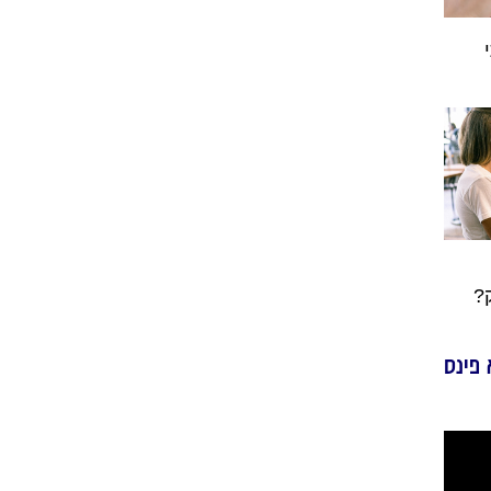
?
 פינס