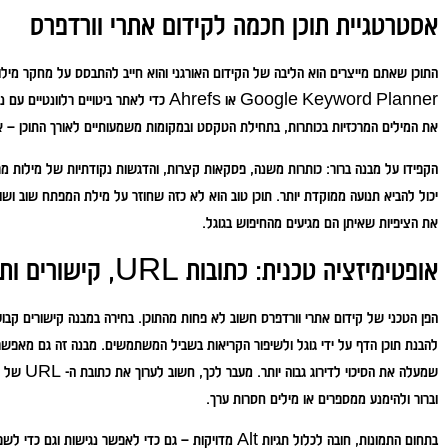
אסטרטגיית תוכן חכמה לקידום אתרי וורדפרס
התוכן שאתם מייצרים הוא הליבה של הקידום האורגני והוא חייב להתבסס על מחקר מי
Google Keyword Planner או Ahrefs כדי לאתר בי
את המילים המרכזיות בכותרות, בתחילת הטקסט ובמקומות משמעותיים לאורך התוכן – א
יכול להביא תנועה ממוקדת יותר. תוכן טוב הוא לא כזה שחוזר על מילת המפתח שוב ושו
את הציפיות שאיתן הם מגיעים מהחיפוש בגוגל.
אופטימיזציה טכנית: כתובות URL, קישורים ותמונות
שמעלה את הסי
וברור ולהימנע ממספרים או מילים חסרות ערך.
בתחום התמונות, חובה לכלול תגיות Alt מדויקות – גם כדי לאפשר 