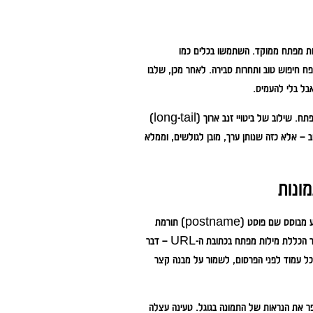
לות מפתח ממוקד. השתמשו בכלים כמו
טויים רלוונטיים עם נפח חיפוש טוב ותחרות סבירה. לאחר מכן, שלבו
בל בלי להעמיס.
הקפידו על מבנה ברור: כותרות משנה, פסקאות קצרות, והדגשות נקודתיות של מילות מפתח. שילוב של ביטויי זנב ארוך (long-tail)
ב – אלא כזה שנותן ערך, מובן לגולשים, וממלא
הפן הטכני של קידום אתרי וורדפרס חשוב לא פחות מהתוכן. בחירה במבנה קישורים קבוע מבוסס שם פוסט (postname) תורמת
להבנת תוכן הדף על ידי גוגל ולשיפור הקריאות בשביל המשתמשים. מבנה זה גם מאפשר הכללת מילות מפתח בכתובת ה-URL – דבר
כוי לדירוג גבוה יותר. מעבר לכך, חשוב לערוך את כתובת ה- URL של כל עמוד לפני הפרסום, לשמור על מבנה קצר
נגישות וגם כדי לשפר את הנראות של התמונה בגוגל. טעינה עצלה