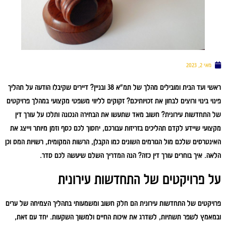
מאי 2, 2023
ראשי ועד הבית ומובילים מהלך של תמ״א 38 ובניין? דיירים שקיבלו הודעה על תהליך
פינוי בינוי ורוצים לבחון את זכויותיכם? זקוקים לליווי משפטי מקצועי במהלך פרויקטים
של התחדשות עירונית? חשוב מאד שתעשו את הבחירה הנכונה ותלכו על עורך דין
מקצועי שיידע לקדם תהליכים בזריזות עבורכם, יחסוך לכם כסף וזמן מיותר וייצג את
האינטרסים שלכם מול הגורמים השונים כמו הקבלן, הרשות המקומית, רשויות המס וכן
הלאה. איך בוחרים עורך דין כזה? הנה המדריך השלם שיעשה לכם סדר.
על פרויקטים של התחדשות עירונית
פרויקטים של התחדשות עירונית הם חלק חשוב ומשמעותי בתהליך הצמיחה של ערים
ובמאמץ לשפר תשתיות, לשדרג את איכות החיים ולמשוך השקעות. יחד עם זאת,