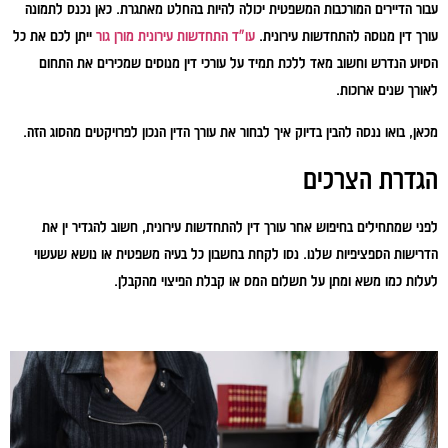
עבור הדיירים המורכבות המשפטית יכולה להיות בהחלט מאתגרת. כאן נכנס לתמונה
עורך דין מנוסה להתחדשות עירונית.
עו"ד התחדשות עירונית מורן גור
ייתן לכם את כל
הסיוע הנדרש וחשוב מאד ללכת תמיד על עורכי דין מנוסים שמכירים את התחום
לאורך שנים ארוכות.
מכאן, בואו ננסה להבין בדיוק איך לבחור את עורך הדין הנכון לפרויקטים מהסוג הזה.
הגדרת הצרכים
לפני שמתחילים בחיפוש אחר עורך דין להתחדשות עירונית, חשוב להגדיר ין את
הדרישות הספציפיות שלנו. נסו לקחת בחשבון כל בעיה משפטית או נושא שעשוי
לעלות כמו משא ומתן על תשלום המס או קבלת הפיצוי מהקבלן.