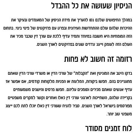
הניסיון שעושה את כל ההבדל
במהלך החיפושים שלכם נסו להעריך את מידת הניסיון של המועמדים ובעיקר את
ההיכרות שלהם עולם ההתחדשות העירונית ובפרט עם פרויקטים של פינוי בינוי. בתחום
הזה המומחיות היא חשובה במיוחד ותמיד עדיף ללכת עם עורך דין שכבר מכיר את
העולם הזה לעומק וייצג צדדים שונים בפרויקטים לאורך השנים.
רזומה זה חשוב לא פחות
בדקו היטב את המוניטין ואת ״הקבלות״ של עורכי הדין או משרדי עורכי הדין שאתם
מתעניינים בהם. חפשו ביקורות, המלצות או הפניות מלקוחות קודמים, אם אפשר אז
עדיף אנשים שאתם מכירים וסומכים עליהם. חפשו פרסים והישגים משמעותיים
בקריירה שלהם, השתייכות לארגוני עורכי דין כאלו ואחרים וקשר למקרים משפטיים
מפורסמים בישראל לאורך השנים. סביר להניח שעורכי דין כאלו יוכלו לתת לכם ייצוג
משפטי טוב יותר.
לוח זמנים מסודר