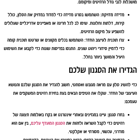
מושכלות לגבי גודל הרהיטים ומיקומם.
מדידה מדויקת:
השתמשו בסרט מדידה כדי למדוד במדויק את הסלון, כולל
קירות, דלתות וחלונות. שימו לב לכל חריגה או מאפיינים אדריכליים שעלולים
להשפיע על מיקום הרהיטים.
צרו תוכנית לעיצוב החדר:
השתמשו בכלים מקוונים או שרטטו תוכנית קומה
כדי לדמיין סידורי ריהוט שונים. התנסו בפריסות שונות כדי לקבוע את השימוש
היעיל והמושך ביותר בחלל.
הגדירו את הסגנון שלכם
כדי להשיג סלון עם מראה מגובש ואסתטי, חשוב להגדיר את הסגנון שלכם והנושא
העיצובי של החדר. שקלו את הטיפים הבאים בעת בחירת רהיטים המשקפים את
טעמכם:
בחרו סגנון:
עיינו במגזינים ובאתרי אינטרנט או בקרו באולמות תצוגה של
רהיטים כדי לקבל השראה ולזהות את
הסגנון המועדף עליכם
, בין אם הוא
מודרני, עכשווי, מסורתי או אקלקטי.
הרמוניה עם העיצוב הקיים:
הביאו בחשבון את הצבעים, הדוגמאות