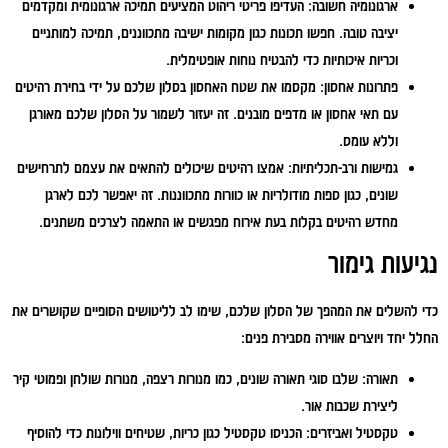
ארגונומיה חשובה:
העדיפו פריטי ריהוט המציעים תמיכה ארגונומית ומקדמים
יציבה טובה. חפשו תכונות כגון מקומות ישיבה מתכווננים, תמיכה למותניים
וכריות איכותיות כדי להבטיח נוחות אופטימלית.
פתרונות אחסון:
מקסמו את שטח האחסון בסלון שלכם על ידי בחירת רהיטים
עם תאי אחסון או מדפים מובנים. זה יעזור לשמור על הסלון שלכם מאורגן
וללא עומס.
גמישות ורב-תכליתיות:
אמצו רהיטים שיכולים להתאים את עצמם לתרחישים
שונים, כגון ספות מודולריות או כוורות מתכווננות. זה יאפשר לכם לארגן
מחדש רהיטים בקלות בעת אירוח מפגשים או התאמה לצרכים משתנים.
נגיעות גימור
כדי להשלים את המהפך של הסלון שלכם, שימו לב לליטושים הסופיים שקושרים את
החלל יחד ויוצרים אווירה מסבירת פנים:
תאורה:
שלבו סוגי תאורה שונים, כמו מנורות רצפה, מנורות שולחן ופמוטי קיר
ליצירת שכבות אור.
טקסטיל ואביזרים:
הכניסו טקסטיל כגון כריות, שטיחים ווילונות כדי להוסיף