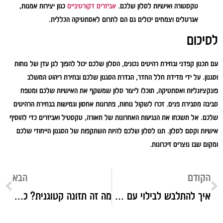
טקסטורה ואישיות לסלון שלכם.
אביזרים דקורטיביים
כגון יצירות אמנות,
אגרטלים וצמחים יכולים גם הם לתרום לאסתטיקה הכללית.
לסיכום
עם תכנון קפדני ובחירת רהיטים נכונים, הסלון שלכם יכול להפוך לגן עדן של נוחות
וסגנון. על ידי מדידת חלל החדר, הגדרת הסגנון שלכם ובחירת ריהוט המשלב
פונקציונליות ואסתטיקה, תוכלו ליצור סלון שמשקף את האישיות שלכם ומטפח
סביבה מסבירת פנים. זכרו לשקול נוחות, פתרונות אחסון וגמישות בבחירת הרהיטים
שלכם. אל תשכחו את הנגיעות האחרונות של תאורה, טקסטיל ואביזרים כדי להוסיף
אישיות וקסם לסלון. תנו לסלון שלכם להיות השתקפות של הסגנון הייחודי שלכם
ומקום שבו נוצרים זיכרונות.
הקודם
הבא
איך להתלבש לבילוי עם חברות? 5 לוקים מושלמים ליציאה
מה זה תזונה קטוגנית? כל היתרונות והחסרונות של הדיאטה הפופולרית