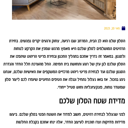
מאי 10, 2023
הסלון שלנו הוא לב הבית, המרחב שבו רגיעה, צחוק ורגעים יקרים נפגשים. בחירת
הרהיטים המושלמים לסלון שלכם היא מאמץ מרגש שמכין את הקרקע לנוחות
ולסגנון. במאמר זה נדריך אתכם בתהליך התכנון ובחירת פריטי הריהוט שיהפכו את
הסלון שלכם לגן עדן של רוגע ותחושת בית חמימה. החל מהערכת חלל החדר והגדרת
הסגנון שלכם ועד לבחירת פריטי ריהוט מרכזיים המשקפים את האישיות שלכם, אנחנו
ניגע בהכול. אז בואו נצלול נתחיל ונגלה את הטיפים החיוניים שיעזרו לכם ליצור סלון
שמשדר נוחות, פונקציונליות וחוש סטייל ייחודי.
מדידת שטח הסלון שלכם
לפני שנצלול לבחירת רהיטים, חשוב למדוד את השטח הפנוי בסלון שלכם. ביצעו
מדידות מדויקות וצרו תוכנית לעיצוב החדר, אלה ינחו אתכם בקבלת החלטות