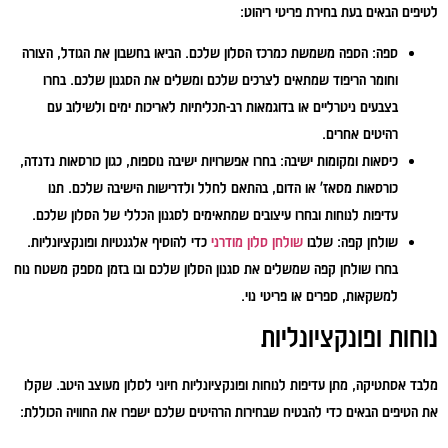
לטיפים הבאים בעת בחירת פריטי ריהוט:
ספה:
הספה משמשת כמרכז הסלון שלכם. הביאו בחשבון את הגודל, הצורה
וחומר הריפוד שמתאים לצרכים שלכם ומשלים את הסגנון שלכם. בחרו
בצבעים ניטרליים או בדוגמאות רב-תכליתיות לאריכות ימים ולשילוב עם
רהיטים אחרים.
כיסאות ומקומות ישיבה:
בחרו אפשרויות ישיבה נוספות, כגון כורסאות נדנדה,
כורסאות מסאז' או הדום, בהתאם לחלל ולדרישות הישיבה שלכם. תנו
עדיפות לנוחות ובחרו עיצובים שמתאימים לסגנון הכללי של הסלון שלכם.
שולחן קפה:
שלבו
שולחן סלון מודרני
כדי להוסיף אלגנטיות ופונקציונליות.
בחרו שולחן קפה שמשלים את סגנון הסלון שלכם ובו בזמן מספק משטח נוח
למשקאות, ספרים או פריטי נוי.
נוחות ופונקציונליות
מלבד אסתטיקה, מתן עדיפות לנוחות ופונקציונליות חיוני לסלון מעוצב היטב. שקלו
את הטיפים הבאים כדי להבטיח שבחירות הרהיטים שלכם ישפרו את החוויה הכוללת: