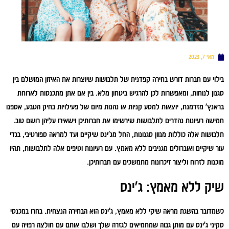
מאי 7, 2023
בילוי עם חברות דורש בחירה קפדנית של תלבושות שיוצרות את האיזון המושלם בין
סגנון לנוחות, ומאפשרות לכן להרגיש ביטחון מלא. בין אם אתן מתכנסות לארוחת
בראנץ' מזדמנת, יוצאות למסע קניות או נהנות מיום של פעילויות בחיק הטבע, אספנו
חמישה רעיונות נהדרים לתלבושות שירשימו את חברותיכן וישאירו עליהן רושם טוב.
תלבושות אלה כוללות מגוון סגנונות, החל מג'ינס שיקיים ועד למראה ספורטיבי, בגדי
עור שיקיים ואוברולים מגניבים ללא מאמץ. עם רעיונות וטיפים אלה לתלבושות, תהיו
מוכנות לזרוח וליצור זיכרונות מתמשכים עם חברותיכן.
שיק ללא מאמץ: ג'ינס
כשמדובר בהשגת מראה שיקי ללא מאמץ, ג'ינס הוא הבחירה הנצחית. בחרו במכנסי
סקיני ג'ינס עם מותן גבוה שמחמיאים לגזרה שלך ושלבו אותם עם חולצה רפויה עם