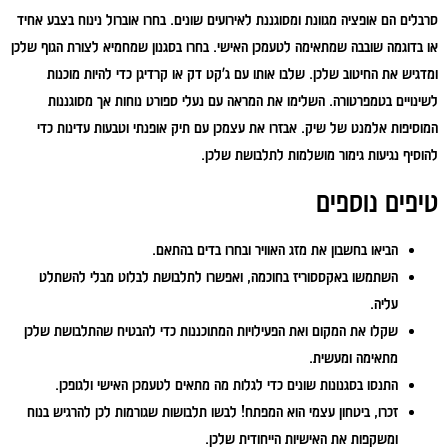
סרבלים הם אופציה מגוונת ומסוגננת לאירועים שונים. בחרו אוברול נינוח בצבע אחיד
או בדוגמה שובבה שמתאימה לטעמכן האישי. בחרו בסגנון שמחמיא לצורת הגוף שלכן
ומדגיש את החיטוב שלכן. שלבו אותו עם ג'קט דק או קרדיגן כדי להיות מוכנות
לשינויים בטמפרטורה. השלימו את המראה עם נעלי ספורט נוחות אך מסוגננות
המוסיפות אלמנט של שיק. אבזרו את עצמכן עם תיק אופנתי וטבעות עדינות כדי
להוסיף נגיעות גימור מושלמות לתלבושת שלכן.
טיפים נוספים
הביאו בחשבון את מזג האוויר ובחרו בדים בהתאם.
השתמשו באקססוריז בחוכמה, ואפשרו לתלבושת לבלוט מבלי להשתלט
עליה.
שקלו את המקום ואת הפעילויות המתוכננות כדי להבטיח שהתלבושת שלכן
מתאימה ומעשית.
התנסו בסגנונות שונים כדי לגלות מה מתאים לטעמכן האישי ולגופכן.
זכרו, ביטחון עצמי הוא המפתח! לבשו תלבושות שגורמות לכן להרגיש בנוח
ומשקפות את האישיות הייחודית שלכן.