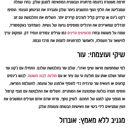
זורמת מעוטרת בדוגמה פרחונית וצבעונית המתאימה לסגנון שלכן. בחרו שמלה
שמבליטה את חלקי הגוף החטובים ביותר שלכן ומגבירה את הביטחון העצמי. הוסיפו
ז'קט ג'ינס או קרדיגן קליל לערבים קרירים יותר. השלימו את התלבושת עם זוג
סנדלים שמאריכים את הרגליים ומוסיפים נגיעה של נשיות. כשמדובר באקססוריז,
שמרו על פשטות ובחרו
תכשיטים עדינים
כמו עגילים צמודים וצמיד דק. הפוקוס צריך
להישאר על השמלה, ולאפשר לפרחוניות לתפוס את מרכז הבמה.
שיקי ועוצמתי: עור
למי שמחפשת מראה שיקי ואדג'י, שלבו עור בתלבושת שלכם. התחילו עם ג'קט עור
שחור ושלבו אותו עם חולצת טי עם ציור או עם
חולצה לבנה פשוטה
. לבשו ג'ינסים
קרועים או חצאית עור טרנדית כדי להוסיף אלמנט של עוצמה. להשלמת המראה,
הוסיפו חגורה בולטת שמכווצת את המותניים. השלימו את התלבושת עם מגפי קרסול
או מגפוני עקב למגע של תחכום. לשיק נוסף, מרחו אודם אדום ועגילים המושכים את
העין שמביאים לידי ביטוי את האישיות הבטוחה והנועזת שלכן.
מגניב ללא מאמץ: אוברול