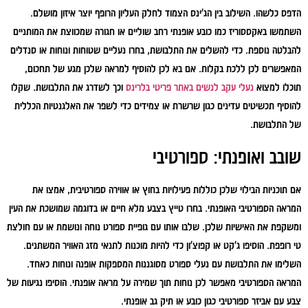
הדפס כלשהו. השילוב בין הג'ינס הצמוד לחלק העליון הרופף יוצר איזון מושלם.
השתמשו באקססוריז כמו כובע אופנתי רחב שוליים או חגורה שמכווצת את המותניים
להבלטה נוספת. כדי להשלים את התלבושת, בחרו נעליים שטוחות ונוחות או סנדלים
המאפשרים לכן ללכת בקלות. אם בא לכן להוסיף למראה שלכן מגע של תחכום,
תוכלו למצוא
נעלי עקב לנשים באתר פריטי בלרינס
וכך לשדרג את התלבושת. שקלו
להוסיף תכשיטים עדינים כגון שרשרת או צמידים כדי לשפר את האלגנטיות הכללית
של התלבושת.
שובב ואופנתי: ספורטיבי
אם תוכניות הבילוי שלכן כוללות פעילויות בחוץ או אווירה ספורטיבית, אמצו את
המראה הספורטיבי האופנתי. בחרו טייץ בצבע מלא חיים או בדוגמה שמושכת את העין
ומשקפת את האישיות שלכן. שלבו אותו עם גופיית ספורט נוחה ונושמת או עם חולצת
טי רופפת. הוסיפו ג'קט או קפוצ'ון כדי להיות מוכנות לתנאי מזג האוויר המשתנים.
השלימו את התלבושת עם נעלי ספורט מסוגננות המספקות אופנה ונוחות כאחד.
המראה הספורטיבי מאפשר לכן נוחות תוך שמירה על מראה אופנתי. הוסיפו נגיעות של
צבע עם אביזר ספורטיבי כגון כובע או תיק גב אופנתי.