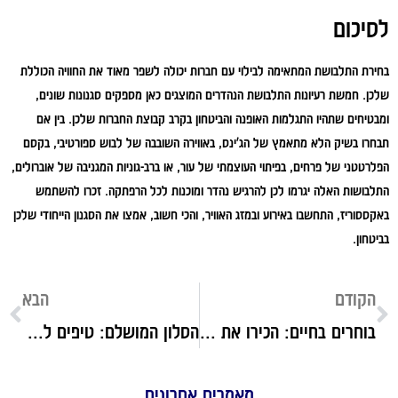
לסיכום
בחירת התלבושת המתאימה לבילוי עם חברות יכולה לשפר מאוד את החוויה הכוללת
שלכן. חמשת רעיונות התלבושת הנהדרים המוצגים כאן מספקים סגנונות שונים,
ומבטיחים שתהיו התגלמות האופנה והביטחון בקרב קבוצת החברות שלכן. בין אם
תבחרו בשיק הלא מתאמץ של הג'ינס, באווירה השובבה של לבוש ספורטיבי, בקסם
הפלרטטני של פרחים, בפיתוי העוצמתי של עור, או ברב-גוניות המגניבה של אוברולים,
התלבושות האלה יגרמו לכן להרגיש נהדר ומוכנות לכל הרפתקה. זכרו להשתמש
באקססוריז, התחשבו באירוע ובמזג האוויר, והכי חשוב, אמצו את הסגנון הייחודי שלכן
בביטחון.
הקודם
הבא
בוחרים בחיים: הכירו את עמותת עזר מציון
הסלון המושלם: טיפים לתכנון ובחירת רהיטים מתאימים
מאמרים אחרונים