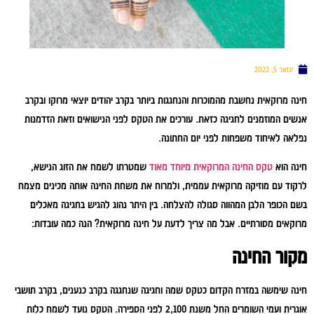
ינואר 5, 2022
חינה מרוקאית נחשבת מהמוכרות והנחגגות ביותר בקרב יהודים יוצאי מרוקו ובקרב
אנשים המוזמנים לחגיגה כזאת. עורכים את הטקס לפני הנישואים וזאת הזדמנות
נפלאה לאיחוד משפחות לפני יום החתונה.
חינה הוא
טקס החינה המרוקאית מיוחד מאוד
שמטרתו לשמח את הזוג הנישא,
לרקוד עם מוזיקה מרוקאית עממית, ולמרוח את משחת החינה אותה מכינים מצמח
בשם הכופר הלבן המהווה סגולה להצלחה. בין היתר נהוג להגיש בחגיגה מאכלים
מרוקאים מסורתיים. אבל מה צריך לדעת על חינה מרוקאית? הנה כמה עובדות:
מקור החינה
חינה שימשה במזרח הקדום כטקס שמה וחגיגה שנחגגה בקרב כנענים, בקרב תושבי
אוגרית ועמי השומרים החל משנת 2,100 לפני הספירה. הטקס נועד לשמח כלות