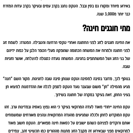
באירוע מיוחד ומקורו גם בסין ובבל. הטקס נחגג בקרב עמים ובעיקר בקרב עדות המזרח
כבר יותר מ3,000 שנה.
מתי חוגגים חינה?
את החינה חוגגים לזוג לפני החתונה ואחרי טקסי הרחצה והטבילה. המטרה: לשמח זוג
לפני חתונה ולמרוח את המשחה הכתומה שהופקה מעלי הכופר הלבן על כפות ידיהם
של בני הזוג ושל המשתתפים בחגיגה. המשחה נועדה כסגולה להצלחה, אושר וזוגיות
טובה.
בנוסף לכך, מדובר בסיבה למסיבה וטקס שנותן סיבה טובה לחגיגות. מקור השם "חנה"
מגיע מהמילה "חן" משום שבעבר נועד הטקס לספק לכלה את ההזדמנות למצוא חן
בעיני החתן, זאת בעיקר במקרה של חתונה בשידוך.
טקס החינה ייחודי מאוד לעדה המרוקאי בעיקר כי הוא נפוץ באסיה ובמדינות ערב. זהו
טקס המוקדש לחתן ולכלה שמגיעים מהעדה המרוקאית ונהנים מאורחים שמשמחים
אותם ורוקדים לפניהם כשהם ישובים על כסאות חינה מפוארים. הטקס חשוב מאוד
למרוקאים מפני שבאירוע זה מקבל הזוג מתנות מההורים כמו תכשיטי זהב, צמידים