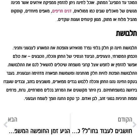
המוכר עד הספינג' המתוק. אוכל לחינה ניתן להזמין ממפיקת אירועים אשר מכינה
מגשים של מאכלים טובים כמו ממולאים,
דגים חריפים
, מאפים מיוחדים, קוסקוס
מהביל מלוח או מתוק, מגוון קינוחים ועוגות שקדים.
תלבושת
תלבושות חינה הן חלק בלתי נפרד מהאירוע והופכות את המאורע לצבעוני וחגיגי.
הכפתן המסורתי, הצעיפים, הביגוד הנסיכי של החתן והכלה, הכובעים – את כולם
אפשר להזמין או לחפש אצל קרובי משפחה שיכולים להשאיל לכם את התלבושות.
התלבושות הופכות להיות חלק מהחגיגה ומשמשות תפאורה מדהימה וצבעונית. בעבר
בטקס החינה נהגו החתן והכלה ללבוש בגדים מפוארים, משובצים בזהב, ובגדים שעברו
בירושה במשפחותיהם. בין היתר מקשטים את המרחב בכלים מסורתיים, נרות, פרחים
ומפות חגיגיות בגווני זהב, לבן ואדום. כך טקס החנה הופך לשמח וצבעוני.
הקודם
הבא
חושבים לעבוד בחו"ל? כל מה שרציתם לדעת
הגיע זמן החופשה המשפחתית באילת? כל האטרקציות השוות