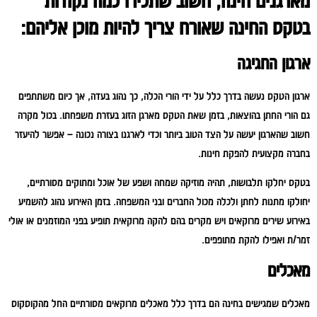
מארגנים חינה, חשוב שתכירו כמה נקודות
בטקס החינה שאורח צריך להיות מוכן אליהם:
ארגון החגיגה
ארגון הטקס נעשה בדרך כלל על ידי הורי הכלה, כך נהוג בעדה, אך כיום משתתפים
גם הורי החתן בהוצאות, בזמן שאת הטקס מארגן הזוג בעזרת משפחתו. בכול מקרה
חשוב שהארגון יעשה על הצד הטוב ביותר וכדי לארגנו בצורה נכונה – אפשר להיעזר
בחברה מקצועית להפקת חינות.
בטקס יחלקו תלבושות, תהיה מוזיקה שמחה ושפע של אוכל ומתוקים מסורתיים,
יחולקו מתנות לחתן ולכלה מכול החברים ובני המשפחה. בזמן האירוע נהוג להשמיע
באירוע שירים מרוקאים ויש מקרים בהם להקה מרוקאית תופיע בפני המוזמנים או אולי
זמר/ת ואפילו להקת מתופפים.
מאכלים
מאכלים שמגישים בחינה הם בדרך כלל מאכלים מרוקאים מסורתיים החל מהקוסקוס