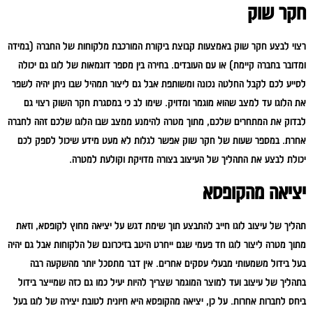
חקר שוק
רצוי לבצע חקר שוק באמצעות קבוצת ביקורת המורכבת מלקוחות של החברה (במידה
ומדובר בחברה קיימת) או עם העובדים. בחירה בין מספר דוגמאות של לוגו גם יכולה
לסייע לכם לקבל החלטה נכונה ומשותפת אבל גם ליצור תמהיל שבו ניתן יהיה לשפר
את הלוגו עד למצב שהוא מוגמר ומדויק. שימו לב כי במסגרת חקר השוק רצוי גם
לבדוק את המתחרים שלכם, מתוך מטרה להימנע ממצב שבו הלוגו שלכם זהה לחברה
אחרת. במספר שעות של חקר שוק אפשר לגלות לא מעט מידע שיכול לספק לכם
יכולת לבצע את התהליך של העיצוב בצורה מדויקת וקולעת למטרה.
יציאה מהקופסא
תהליך של עיצוב לוגו חייב להתבצע תוך שימת דגש על יציאה מחוץ לקופסא, וזאת
מתוך מטרה ליצור לוגו חד פעמי שגם ייחרט היטב בזיכרונם של הלקוחות אבל גם יהיה
בעל בידול משמעותי מבעלי עסקים אחרים. אין דבר מתסכל יותר מהשקעה רבה
בתהליך של עיצוב ועד למוצר המוגמר שצריך להיות יעיל כמו גם כזה שמייצר בידול
ביחס לחברות אחרות. על כן, יציאה מהקופסא היא חיונית לטובת יצירה של לוגו בעל