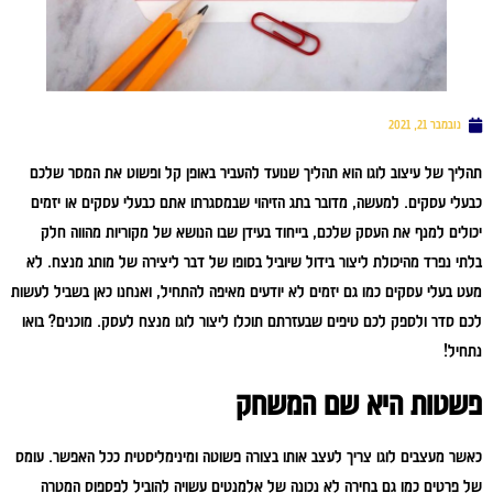
נובמבר 21, 2021
תהליך של עיצוב לוגו הוא תהליך שנועד להעביר באופן קל ופשוט את המסר שלכם
כבעלי עסקים. למעשה, מדובר בתג הזיהוי שבמסגרתו אתם כבעלי עסקים או יזמים
יכולים למנף את העסק שלכם, בייחוד בעידן שבו הנושא של מקוריות מהווה חלק
בלתי נפרד מהיכולת ליצור בידול שיוביל בסופו של דבר ליצירה של מותג מנצח. לא
מעט בעלי עסקים כמו גם יזמים לא יודעים מאיפה להתחיל, ואנחנו כאן בשביל לעשות
לכם סדר ולספק לכם טיפים שבעזרתם תוכלו ליצור לוגו מנצח לעסק. מוכנים? בואו
נתחיל!
פשטות היא שם המשחק
כאשר מעצבים לוגו צריך לעצב אותו בצורה פשוטה ומינימליסטית ככל האפשר. עומס
של פרטים כמו גם בחירה לא נכונה של אלמנטים עשויה להוביל לפספוס המטרה