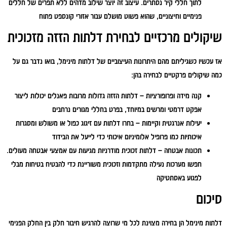
לתוך חללי קיר נסתרים. עיצוב זה יוצר שילוב מדהים ללא תפרים של חללים
פנימיים וחיצוניים, שהוא פשוט מושלם עבור אזורי קונספט פתוח
שיקולים מרכזיים לבחירת דלתות הזזה מזכוכית
אז עכשיו כשגיליתם מהם היתרונות העיצוביים של דלתות מינימל, בואו נדבר גם על
כמה שיקולים פרקטיים לבחירה בהן:
קנה מידה ופרופורציות – דלתות הזזה גדולות מרובות פאנלים יכולות ליצור
אפקט דרמטי ומרשים במיוחד, בפרט בחללי מגורים נרחבים
יעילות אנרגטית וקיימות – בחרו דלתות עם זיגוג כפול או משולש ומסגרות
איכותיות כמו פרופיל אלומיניום איכותי כדי לייעל את הבידוד
תכונות אבטחה – דלתות זכוכית מודרניות מגיעות עם אמצעי אבטחה מעולים.
חפשו מערכות נעילה מתקדמות וזכוכית משוריינת כדי להבטיח בטיחות מבלי
לפגוע באסתטיקה
סיכום
דלתות מינימל הן בחירה מצוינת לכל מי שרוצה להרגיש חיבור חלק בין החלק הפנימי