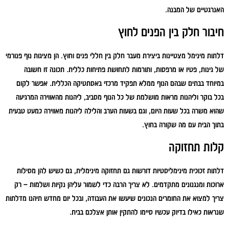
האנרגטיים של המבנה.
חיבור חלק בין הפנים לחוץ
דלתות מינימל מצטיינות ביצירת מעבר חלק בין חללי פנים וחוץ. הן מציגות נוף פנורמי
של גינות, פטיו או מרפסות, ותורמות לתחושת פתיחות כללית. תכונה זו חשובה
במיוחד בבתים שבהם הנוף ממלא תפקיד מרכזי באסתטיקה הכללית. אפשר לקום
בכל בוקר וליהנות מראות מושלמת של כל הנוף מסביב, ליהנות מהאווירה המרגיעה
שהוא משרה בכל שעות היום, וגם בשעות הערב והלילה ליהנות מאווירה כמעט טבעית
בתוך הבית עם מה שקורה בחוץ.
קלות תחזוקה
דלתות זכוכית מינימליסטיות דורשות גם תחזוקה מינימלית, גם כשיש להן מסילות
ארוכות ומנגנונים מתקדמים. לא צריך הרבה כדי לשמור עליהן נקיות ושלמות – רק
צריך למצוא את החומרים הנכונים שיעשו את העבודה, ובכל יום מחדש תיהנו מדלתות
שנראות כאילו בדיוק עכשיו סיימו להתקין אותן אצלכם בבית.