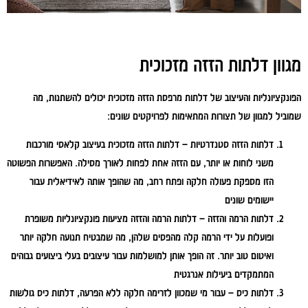
מגוון דלתות הזזה מזכוכית
הפונקציונליות והעיצוב של דלתות מרפסת הזזה מזכוכית יכולים להשתנות, מה
שמוביל למגוון של תצורות המתאימות לפרויקטים שונים:
דלתות הזזה סטנדרטיות – דלתות הזזה מזכוכית בעיצוב קלאסי מורכבות
משני לוחות או יותר, עם הזזה אחת לפחות לאורך מסילה. האפשרות הפשוטה
הזו מספקת פעולה חלקה ופתח רחב, מה שהופך אותה לאידיאלית עבור
יישומים שונים
דלתות הרמה והזזה – דלתות הרמה והזזה מציעות פונקציונליות משופרת
ופועלות על ידי הרמה קלה מהפסים שלהן, מה שמבטיח תנועה חלקה יותר
ואיטום טוב יותר. זה הופך אותן למושלמות עבור עיצובים בעלי ביצועים גבוהים
המתמקדים ביעילות אנרגטית
דלתות כיס – עבור מי שמכוון לזרימה חלקה ללא הפרעה, דלתות כיס גולשות