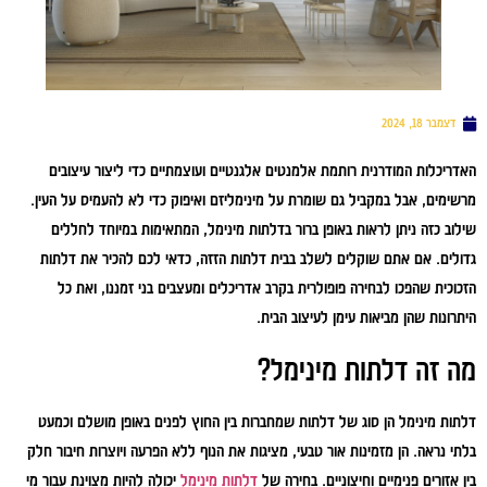
דצמבר 18, 2024
האדריכלות המודרנית רותמת אלמנטים אלגנטיים ועוצמתיים כדי ליצור עיצובים
מרשימים, אבל במקביל גם שומרת על מינימליזם ואיפוק כדי לא להעמיס על העין.
שילוב כזה ניתן לראות באופן ברור בדלתות מינימל, המתאימות במיוחד לחללים
גדולים. אם אתם שוקלים לשלב בבית דלתות הזזה, כדאי לכם להכיר את דלתות
הזכוכית שהפכו לבחירה פופולרית בקרב אדריכלים ומעצבים בני זמננו, ואת כל
היתרונות שהן מביאות עימן לעיצוב הבית.
מה זה דלתות מינימל?
דלתות מינימל הן סוג של דלתות שמחברות בין החוץ לפנים באופן מושלם וכמעט
בלתי נראה. הן מזמינות אור טבעי, מציגות את הנוף ללא הפרעה ויוצרות חיבור חלק
בין אזורים פנימיים וחיצוניים. בחירה של
דלתות מינימל
יכולה להיות מצוינת עבור מי