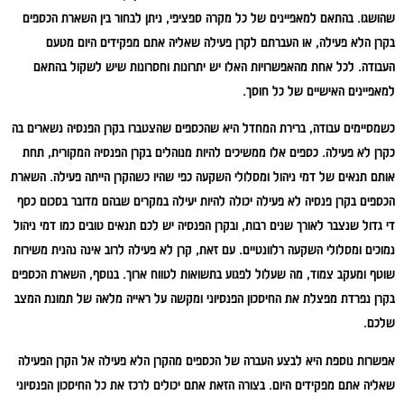
שהושגו. בהתאם למאפיינים של כל מקרה ספציפי, ניתן לבחור בין השארת הכספים
בקרן הלא פעילה, או העברתם לקרן פעילה שאליה אתם מפקידים היום מטעם
העבודה. לכל אחת מהאפשרויות האלו יש יתרונות וחסרונות שיש לשקול בהתאם
למאפיינים האישיים של כל חוסך.
כשמסיימים עבודה, ברירת המחדל היא שהכספים שהצטברו בקרן הפנסיה נשארים בה
כקרן לא פעילה. כספים אלו ממשיכים להיות מנוהלים בקרן הפנסיה המקורית, תחת
אותם תנאים של דמי ניהול ומסלולי השקעה כפי שהיו כשהקרן הייתה פעילה. השארת
הכספים בקרן פנסיה לא פעילה יכולה להיות יעילה במקרים שבהם מדובר בסכום כסף
די גדול שנצבר לאורך שנים רבות, ובקרן הפנסיה יש לכם תנאים טובים כמו דמי ניהול
נמוכים ומסלולי השקעה רלוונטיים. עם זאת, קרן לא פעילה לרוב אינה נהנית משירות
שוטף ומעקב צמוד, מה שעלול לפגוע בתשואות לטווח ארוך. בנוסף, השארת הכספים
בקרן נפרדת מפצלת את החיסכון הפנסיוני ומקשה על ראייה מלאה של תמונת המצב
שלכם.
אפשרות נוספת היא לבצע העברה של הכספים מהקרן הלא פעילה אל הקרן הפעילה
שאליה אתם מפקידים היום. בצורה הזאת אתם יכולים לרכז את כל החיסכון הפנסיוני