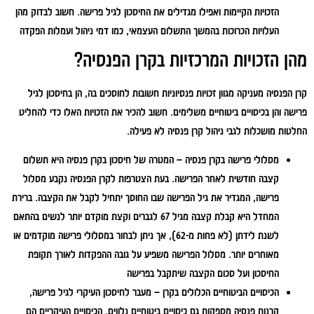
הזכויות הקיימות ואפילו מגדילים את החיסכון לגיל פרישה. חשוב לבדוק מהן
העלויות הכרוכות בהמשך התשלום העצמאי, כמו דמי ניהול ועמלות הפקדה
מהן הזכויות המרכזיות בקרן הפנסיה?
קרן הפנסיה מעניקה מגוון זכויות פנסיוניות חשובות לחוסכים בה, הן בחיסכון לגיל
פרישה והן בכיסויים ביטוחיים משלימים. חשוב להכיר את הזכויות האלו כדי להחליט
החלטות מושכלות לגבי ניהול קרן פנסיה לא פעילה.
מסלולי פרישה בקרן פנסיה –
המטרה של חיסכון בקרן פנסיה היא תשלום
קצבה חודשית לאחר הפרישה. בעת הצטרפות לקרן הפנסיה נקבע מסלול
פרישה, המגדיר את גיל הפרישה שבו החוסך יתחיל לקבל את הקצבה. ברירת
המחדל היא קבלת קצבה מגיל 67 לגברים וקצת מוקדם יותר לנשים בהתאם
לשנת לידתן (לא פחות מ-62), אך ניתן לבחור במסלולי פרישה מוקדמים או
מאוחרים יותר. מסלול הפרישה משפיע על גובה ההפקדות לאורך תקופת
החיסכון ועל סכום הקצבה שיתקבל בפרישה
הכיסויים הביטוחיים הכלולים בקרן –
מעבר לחיסכון העיקרי לגיל פרישה,
קרנות פנסיה מספקות גם כיסויים ביטוחיים נלווים. הכיסויים העיקריים הם