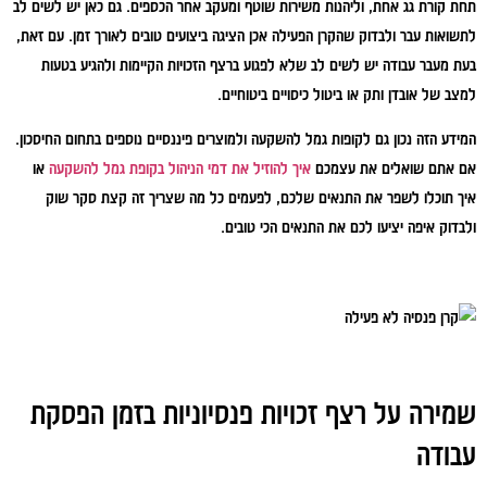
תחת קורת גג אחת, וליהנות משירות שוטף ומעקב אחר הכספים. גם כאן יש לשים לב
לתשואות עבר ולבדוק שהקרן הפעילה אכן הציגה ביצועים טובים לאורך זמן. עם זאת,
בעת מעבר עבודה יש לשים לב שלא לפגוע ברצף הזכויות הקיימות ולהגיע בטעות
למצב של אובדן ותק או ביטול כיסויים ביטוחיים.
המידע הזה נכון גם לקופות גמל להשקעה ולמוצרים פיננסיים נוספים בתחום החיסכון.
אם אתם שואלים את עצמכם
איך להוזיל את דמי הניהול בקופת גמל להשקעה
או
איך תוכלו לשפר את התנאים שלכם, לפעמים כל מה שצריך זה קצת סקר שוק
ולבדוק איפה יציעו לכם את התנאים הכי טובים.
שמירה על רצף זכויות פנסיוניות בזמן הפסקת
עבודה