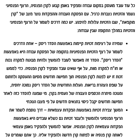
כל עוד עובד מועסק במקום עבודה ומפקיד באופן קבוע לקרן הפנסיה, הרצף הפנסיוני
נשמר והזכויות נצברות כרגיל. עם הפסקת העבודה וההפקדות נוצר מצב של "קרן
מוקפאת", שבו הזכויות עלולות להיפגע. יש כמה דרכים לשמור על הרצף הפנסיוני
והזכויות במהלך התקופה שבין עבודות:
שמירה על רציפות זכויות קיימות באמצעות הסדר ריסק –
אחת הדרכים
לשמור על רצף הזכויות הפנסיוניות בתקופה של הפסקת עבודה היא באמצעות
"הסדר ריסק". הסדר זה מאפשר לעובד להמשיך ולהיות מבוטח למקרה נכות
או חו"ח למקרה מוות, על אף שאינו עובד ומפקיד לקרן הפנסיה. כדי לממש
זכות זו יש לפנות לקרן הפנסיה תוך חמישה חודשים מסיום ההעסקה ולחתום
על טופס הצהרת בריאות. העלות החודשית של הסדר ריסק נמוכה יחסית,
ומנוכה מיתרת הכספים הצבורה של העמית בקרן. מי שפונה להסדר כזה לאחר
חמישה חודשים יקבל כיסוי בתנאים חדשים על פי מצבו הנוכחי
המשך צבירת זכויות באמצעות הפקדות עצמאיות –
דרך נוספת לשמר את
הרצף הפנסיוני ולהמשיך ולצבור זכויות גם כשלא עובדים היא באמצעות
הפקדות עצמאיות לקרן הפנסיה. אפשר להמשיך ולהפקיד באופן עצמאי
לאותה קרן פנסיה או לפתוח קרן חדשה ולהפקיד אליה. כך אתם שומרים על