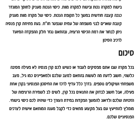
ביטוח למקרה נכות וביטוח למקרה מוות. כיסוי הנכות מעניק לחוסך המוגדר
כנכה קצבה חודשית במשך כל תקופת הנכות. כיסוי של מקרה מוות מעניק
קצבת שארים לבני משפחה של עמית שנפטר חו"ח. בעת פתיחת קרן פנסיה
ניתן לבחור את רמת הכיסוי הרצויה, ובהתאם נגזר חלק ההפקדה המיועד
לרכיב הסיכון
סיכום
בכל מקרה שבו אתם מפסיקים לעבוד או כשיש לכם קרן פנסיה לא פעילה מסיבה
כלשהי, חשוב לדעת מה לעשות בהתאם למצב שלכם ולמאפיינים כמו גיל, מצב
משפחתי ושיקולים נוספים. בדרך כלל עדיף לרכז את החיסכון הפנסיוני בקרן אחת
פעילה, אבל חשוב לבדוק את התנאים בכל קרן, לשים לב לשמירת הרציפות של
הזכויות שלכם ולדאוג להמשך הפקדות במידת הצורך כדי שיהיה לכם כיסוי ביטוחי.
מומלץ להתייעץ עם בעל מקצוע מתאים כדי לקבל מענה המותאם אישית לצרכים
הפנסיוניים שלכם.