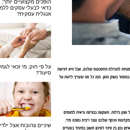
הופכים מקצועיים יותר: 
כדאי לבעלי עסקים ללמו
אנגלית עסקית?
על פי חוק: מי זכאי לגמ
מנויות להגדלת החסכונות שלכם, אבל היא דורשת
סיעוד?
ן במסחר בשוק ההון. הנה כל מה שצריך לדעת על
 שהן גדלות. השקעה בבורסה נראית לפעמים
פקדונות הכסף שלכם צובר ריבית נמוכה מדי.
שיניים צהובות אצל ילדי
ן נכון בין סיכוי לסיכון חשוב במיוחד בצעדים