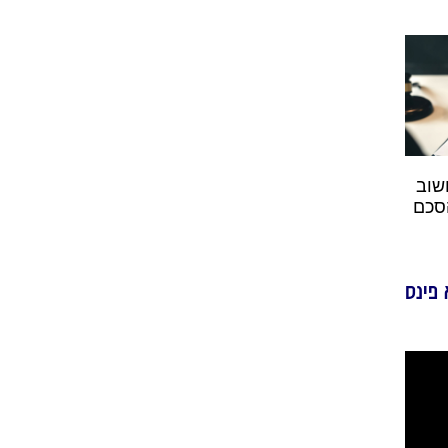
שוב
סכם
 פינס