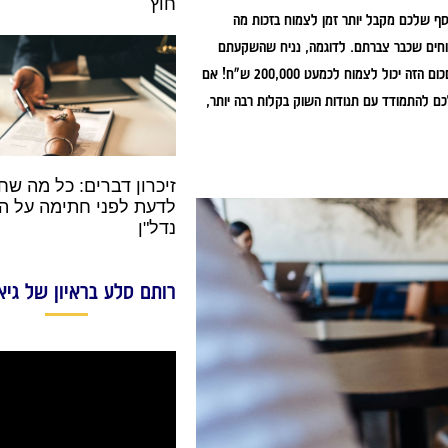
חוץ
ף שלכם מקבל יותר זמן לצמוח בזכות מה
ווחים שכבר צברתם. לדוגמה, נניח שהשקעתם
400 ש"ח בחודש בתיק מניות עם תשואה שנתית ממוצעת של 6% – אחרי 20 שנה, הסכום הזה יכול לצמוח לכמעט 200,000 ש"ח! אם
ם להתמודד עם תנודות השוק בקלות רבה יותר,
זיכרון דברים: כל מה שח
לדעת לפני חתימה על ה
נדל"ן
רותם סלע בראיון של גיא