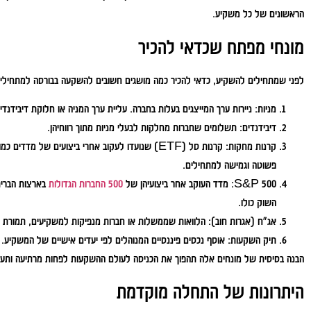
הראשונים של כל משקיע.
מונחי מפתח שכדאי להכיר
לפני שמתחילים להשקיע, כדאי להכיר כמה מושגים חשובים להשקעה בבורסה למתחילים
מניות:
ניירות ערך המייצגים בעלות בחברה. עליית ערך המניה או חלוקת דיבידנ
דיבידנדים:
תשלומים שחברות מחלקות לבעלי מניות מתוך רווחיהן.
קרנות מחקות:
פשוטה וגמישה למתחילים.
S&P 500:
מדד העוקב אחר ביצועיהן של
500 החברות הגדולות
בארצות הברית
השוק כולו.
אג"ח (אגרות חוב):
הלוואות שממשלות או חברות מנפיקות למשקיעים, תמורת רי
תיק השקעות:
אוסף נכסים פיננסיים המנוהלים לפי יעדים אישיים של המשקיע.
הבנה בסיסית של מונחים אלה תהפוך את הכניסה לעולם ההשקעות לפחות מרתיעה ותעז
היתרונות של התחלה מוקדמת