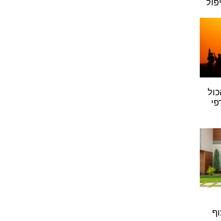
פול
כול
פי
וף