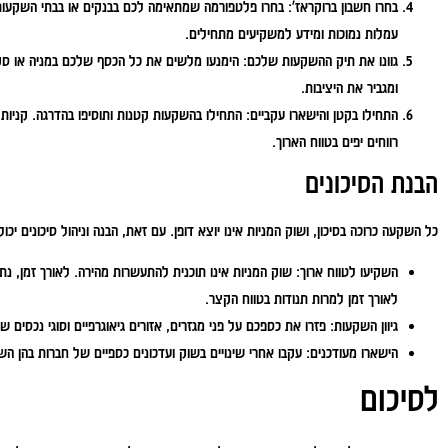
בחרו חשבון ברוקראז':
בחרו פלטפורמה שמתאימה לכם בבנקים או בבתי השקעות
עמלות נמוכות ומידע למשקיעים מתחילים.
גוונו את תיק ההשקעות שלכם:
הימנעו מלשים את כל הכסף שלכם במניה או סק
ומגביר את היציבות.
התחילו בקטן והישארו עקביים:
התחילו בהשקעות קטנות ותוסיפו בהדרגה. קניות ע
רווחים יפים בטווח הארוך.
הבנת הסיכונים
כל השקעה כרוכה בסיכון, ושוק המניות אינו יוצא דופן. עם זאת, הבנה וניהול סיכונים י
השקיעו לטווח ארוך:
שוק המניות אינו תוכנית להתעשרות מהירה. לאורך זמן, נתו
לאורך זמן למרות תנודות בטווח הקצר.
גיוון השקעות:
פזרו את כספכם על פני מגזרים, אזורים גיאוגרפיים וסוגי נכסים שו
הישארו מעודכנים:
עקבו אחרי שינויים בשוק ועדכונים כספיים של חברות בהן ה
לסיכום