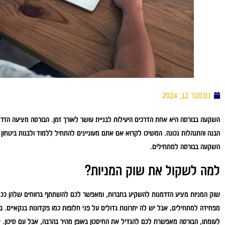
נובמבר 12, 2024
השקעה בבורסה היא אחת הדרכים היעילות לבניית עושר לאורך זמן. הבורסה מציעה הזד
הבנה והתנהלות נכונה. המשיכו לקרוא אם אתם מעוניינים להתחיל ללמוד ולבנות ביטחו
השקעה בבורסה למתחילים.
למה לשקול את שוק המניות?
שוק המניות מציע הזדמנות להשקיע בחברות, ומאפשר לכם להשתתף ברווחים שלהן ככל
מפחידה למתחילים, אבל יש לה יתרונות גדולים על פני חלופות כמו פקדונות בנקאיים. ב
לעומתו, הבורסה מאפשרת לכם להגדיל את החיסכון באופן מהיר בהרבה, אבל עם סיכון. איזו