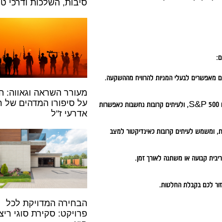
סיבות, השלכות ודרכי טי
:
דים מאפשרים לבעלי המניות להרוויח מההשקעה.
מעורר השראה וגאווה: ה
על סיפורו המדהים של ר
קרנות סל (ETF) שנועדו לעקוב אחרי ביצועים של מדדים כמו S&P 500, ולעיתים קרובות נחשבות כאפשרות
אדרעי ז"ל
, ומשמש לעיתים קרובות כאינדיקטור למצב
בית קבועה או משתנה לאורך זמן.
ור לכם בקבלת החלטות.
הבחירה המדויקת לכל
פרויקט: סקירת סוגי ריצ