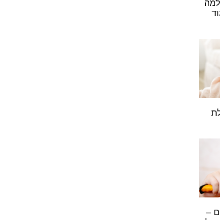
למה
ד
לת
ם –