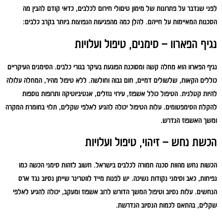
לפני שנדבר על פתרונות של מימון טיםולי חירום לכלבים, כדאי קודם להבין מה
הסכנות המאיימות על חייהם. להלן כמה מהפגיעות הנפוצות ביותר בקרב כלבים:
נגיף הפארוו – סימנים, טיפול ועלויות
נגיף הפארוו הוא מחלה קשה ומסוכנת הפוגעת בעיקר בגורי כלבים. הסימנים העיקריים
כוללים הקאות, שלשולים דמיים, חום גבוה וחולשה. ללא טיפול מהיר, המחלה עלולה
להיות קטלנית. הטיפול כולל אשפוז, עירוי נוזלים, אנטיביוטיקה ותרופות נוספות
להקלת הסימפטומים. עלות הטיפול יכולה להגיע לאלפי שקלים, תלוי בחומרת המקרה
ומשך האשפוז הנדרש.
הכשת נחש – זיהוי, טיפול ועלויות
הכשות נחש מהוות סכנה חמורה לכלבים בישראל. חשוב לזהות סימני הכשה כמו
נפיחות, כאב וסימני נקודות נשיכה. יש לפנות מייד לווטרינר שייתן נסיוב נגד ארס
הנחשים. עלות נסיוב וטיפול המשך הדורש לרוב אשפוז ומעקב, יכולה להגיע לאלפי
שקלים, בהתאם לכמות הנסיוב הנדרשת.