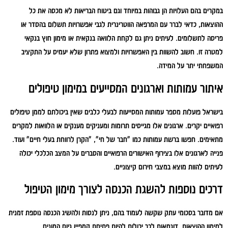
במקרים בהם העלויות הן גבוהות במיוחד וגם ביטוח הבריאות לא מכסה את כל
ההוצאות, כדאי לברר עם המרפאה הווטרינרית לגבי אפשרויות תשלום בהסדר או
פריסה לתשלומים. לעיתים ניתן גם לקחת הלוואה בנקאית או מימון חוץ בנקאי
למטרה זו. חשוב להשוות בין האפשרויות ולמצוא פתרון שלא יעמיס על התקציב
המשפחתי יתר על המידה.
איתור עמותות וארגונים המסייעים במימון טיפולים
בישראל פועלות מספר עמותות המסייעות לבעלי כלבים שאין ביכולתם לממן טיפולים
רפואיים יקרים. ארגונים אלו מגייסים תרומות ומעניקים מענקים או הלוואות למקרים
מתאימים. חפשו ברשת עמותות כמו "חבר של חי", "הקרן לרווחת בעלי חיים" ועוד.
פנייה לארגונים אלו בצירוף האישורים הרפואיים והסברים על המצב הכלכלי יכולה
לעיתים להוות מוצא במצבי חירום קיצוניים.
דרכים נוספות להשגת הכנסה לצורך מימון הטיפול
אם מדובר בסכומי עתק שקשה לעמוד בהם, ניתן לנסות ולהשיג הכנסה נוספת זמנית
למימון ההוצאות. דוגמאות לכך יכולות להיות פתיחת קמפיין גיוס המונים