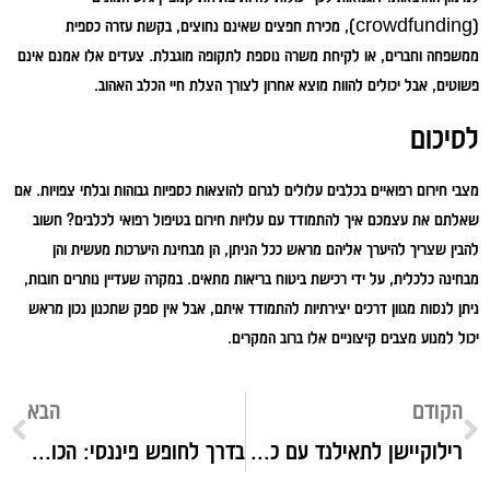
(crowdfunding), מכירת חפצים שאינם נחוצים, בקשת עזרה כספית
ממשפחה וחברים, או לקיחת משרה נוספת לתקופה מוגבלת. צעדים אלו אמנם אינם
פשוטים, אבל יכולים להוות מוצא אחרון לצורך הצלת חיי הכלב האהוב.
לסיכום
מצבי חירום רפואיים בכלבים עלולים לגרום להוצאות כספיות גבוהות ובלתי צפויות. אם
שאלתם את עצמכם איך להתמודד עם עלויות חירום בטיפול רפואי לכלבים? חשוב
להבין שצריך להיערך אליהם מראש ככל הניתן, הן מבחינת היערכות מעשית והן
מבחינה כלכלית, על ידי רכישת ביטוח בריאות מתאים. במקרה שעדיין נותרים חובות,
ניתן לנסות מגוון דרכים יצירתיות להתמודד איתם, אבל אין ספק שתכנון נכון מראש
יכול למנוע מצבים קיצוניים אלו ברוב המקרים.
הקודם
הבא
רילוקיישן לתאילנד עם כלב – מדריך מקיף להרפתקה
בדרך לחופש פיננסי: הכול על השקעה בבורסה למתחילים