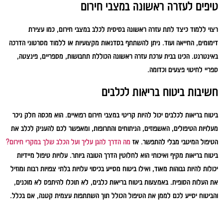
טיפים לעזרה ראשונה במצבי חירום
רצוי ללמוד כיצד לתת עזרה ראשונה בסיסית לכלב במצבי חירום, כמו עצירת
דימומים, החייאה ועוד. ניתן להשתתף בסדנאות מקצועיות או ללמוד מסרטוני הדרכה
באינטרנט. הכינו בבית ערכת עזרה ראשונה הכוללת תחבושות, מספריים, פינצטה,
ספריי לחיטוי פצעים וכדומה.
חשיבות ביטוח בריאות לכלבים
ביטוח בריאות לכלבים יכול להיות קריטי במצבי חירום רפואיים. הוא מכסה חלק ניכר
מעלויות הטיפולים, האשפוזים, הניתוחים והתרופות, ומאפשר לכם להעניק לכלב את
הטיפול המיטבי מבלי להתפשר. אז
מה הדרך להגן עליך ועל הכלב שלך במקרי חירום?
ביטוח בריאות מקיף ואיכותי הוא לחלוטין הדרך הטובה ביותר. עלויות טיפול מיידיות
יכולות להיות גבוהות מאוד, ואילו ביטוח מסייע בכיסוי עלויות בלתי צפויות רבות ומוזיל
את העלות הסופית. באמצעות ביטוח בריאות כלבים, לא תוכלו להיתפס לא מוכנים,
והביטוח יסייע לכם לממן את הטיפול הכולל תוך השתתפות עצמית קטנה, אם בכלל.