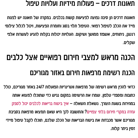
תאונות דרכים – פעולות מידיות ועלויות טיפול
תאונות דרכים הן סיבה נפוצה לפציעות קשות בכלבים. במקרה של תאונה יש לפנות
מייד את הכלב לטיפול רפואי. הטיפול תלוי בסוג וחומרת הפציעות, ויכול לכלול צילומי
רנטגן, ניתוחים, אשפוז ממושך ושיקום. העלויות יכולות בקלות להגיע לעשרות אלפי
שקלים.
הכנה מראש למצבי חירום רפואיים אצל כלבים
הכנת רשימת מרפאות חירום באזור מגוריכם
כדאי להכין מראש רשימה של מרפאות ווטרינריות הפועלות 24/7 באזור מגוריכם, כולל
כתובות ומספרי טלפון. שמרו את הרשימה במקום נגיש כדי שתוכלו למצוא אותה
במהירות בשעת הצורך. נשאלת השאלה –
איך ביטוח בריאות לכלבים יכול לספק
עזרה במקרי חירום בלתי צפויים
? והתשובה לכך היא שאם תמצאו מרפאות בסביבת
מגוריכם אשר מכבדות את ביטוח הבריאות של הכלב שלכם, תוכלו לקבל טיפול מיידי
זמין ביתר קלות.