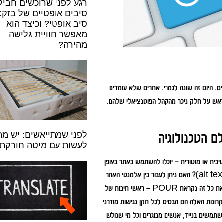
רגע לפני שרוכשים חביל
סיבים אופטיים של בזק:
סיב אופטי? וכיצד הוא
מאפשר חוויית גלישה
מהירה?
ם. היום זה שונה לגמרי. אתרים שלא עומדים
מראש על חלק ניכר מהקהל הפוטנציאלי שלהם.
לפני שמתייאשים: יש מה
ם הטכנולוגיה
לעשות עם מיטה חורקת
בית או מוטורית – יוכלו להשתמש באתר באופן
מלא. בפועל, מדובר בהחלטות טכנולוגיות קונקרטיות: האם לתמונות יש טקסט חלופי (alt text)? האם ניתן לעבור בין אלמנטי האתר
באמצעות מקלדת בלבד? האם קיים ניגוד צבעים מספק? המסגרת התיאורטית שמנחה את כל זה נקראת POUR – ראשי תיבות של
Perceivable, Operable, Un. ארבעת העקרונות האלה הם הבסיס לכל תקן נגישות מודרני
שתמשים בנייד, אנשים מבוגרים וכל מי שגולש