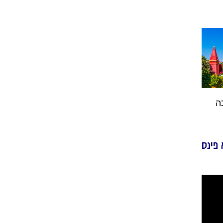
ה
 פינס