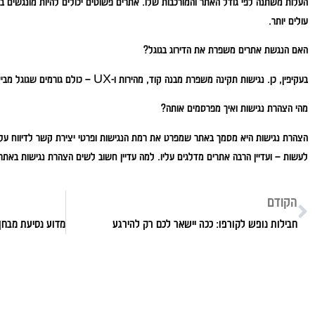
העלות משתנה לפי גודל האתר והמורכבות שלו. אתרים פשוטים יכולים להיות מונגשים ב
עולים יותר.
האם הנגשת אתרים משפרת את הדירוג בגוגל?
בעקיפין, כן. נגישות תקינה משפרת מבנה קוד, מהירות ו-UX – כולם גורמים שגוגל מביא בחשבון.
מהי הצהרת נגישות ואיך מפרסמים אותה?
הצהרת נגישות היא מסמך באתר שמפרט את רמת הנגישות ופרטי יצירת קשר לדיווח על
לעשות – ועדיין הרבה אתרים מדלגים עליו. למה עדיין חשוב לשים הצהרת נגישות באתר? 
הקודם
חבילות נופש לקורפו: ככה יישאר לכם רק להירגע