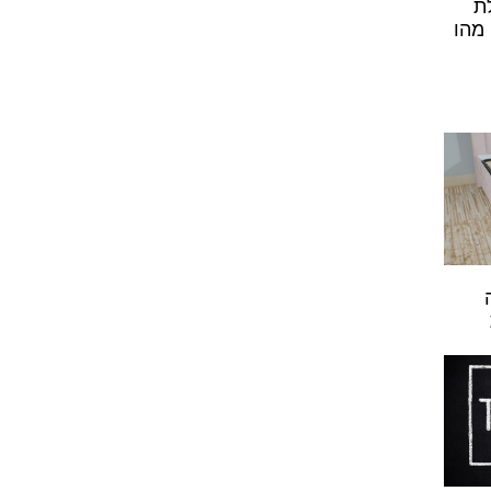
ת
 מהו