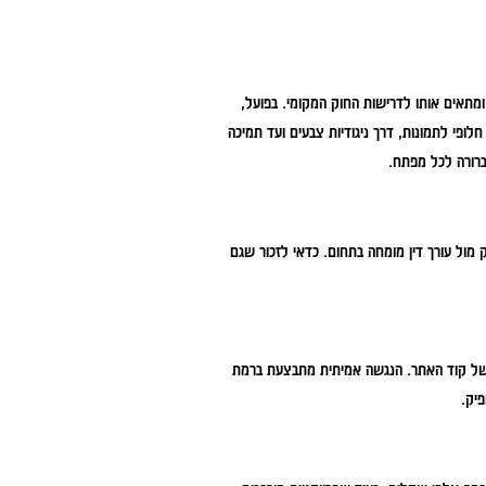
IS55 הוא התקן הישראלי לנגישות אתרים שמאמץ את WCAG 2.0 ברמת AA ומתאים אותו לדרישות החוק המקומי. בפועל,
קסט חלופי לתמונות, דרך ניגודיות צבעים ועד תמיכה
ברורה לכל מפתח.
 מול עורך דין מומחה בתחום. כדאי לזכור שגם
ת של קוד האתר. הנגשה אמיתית מתבצעת ברמת
יק.