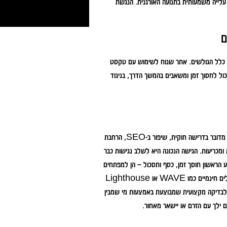
עלייה משמעותית בתנועה האורגנית. הנגשת
ית כלל הגולשים. אתר שנוח לשימוש עם טקסט
כול לחסוך זמן ומשאבים בהמשך הדרך, בניגוד
הנגשת אתרים היא מזמן "מאסט", כך שכל עסק רציני חייב להביא זאת בחשבון. בין אם מדובר בדרישה חוקית, שיפור ב-SEO, הרחבת
מכריעות. הגישה הנכונה היא לשלב נגישות כבר
 הראשון חוסך זמן, כסף ותסכול – הן למפתחים
והן לבעלי העסק. אם אתם לא בטוחים מה רמת הנגישות של האתר הקיים שלכם, יש כלים חינמיים כמו WAVE או Lighthouse
 לבדיקה מקצועית שמבוצעת באמצעות מי שמבין
 ילך עם הזרם או יישאר מאחור.