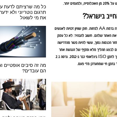
 יותר.
כל מה שרציתם לדעת ע
תרגום נוטריוני ולא ידעת
את מי לשאול
התקן הישראלי IS5568 מבוסס על WCAG 2.0 של ארגון W3C, והוא מחייב עמידה ברמת AA לפחות. חוק שוויון זכויות לאנשים
יש את האתר שלהם. חשוב להבהיר: לא כל עסק
ור הכנסות נמוך, עשוי להיות פטור מהדרישה
ים לבצע תהליך מלא ומקיף של הנגשת אתר
אינטרנט גם אם הם לא מחויבים חוקית לכך, פשוט מסיבות עסקיות. WCAG 2.0 הפך לתקן ISO בינלאומי כבר ב-2012. גרסה 2.1
מה זה סיבים אופטיים וא
הם עובדים?