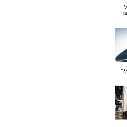
ל
ם
יך