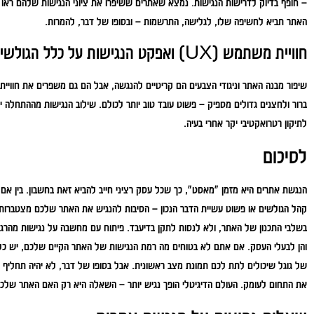
– חופף בדיוק לדרישות הנגישות. נמצא שאתרים ששיפרו את ציוני הנגישות שלהם ראו 
האתר תביא לחשיפה שלו, לגלישה, התרשמות – ובסופו של דבר, להמרות.
חוויית משתמש (UX) ואפקט הנגישות על כלל הגולשים
שיפור מבנה האתר וניגודי הצבעים הם קריטיים להנגשה, אבל הם גם משפרים את חווי
ברור ולחצנים גדולים מספיק – פשוט עובד טוב יותר לכולם. שילוב הנגישות מההתחלה י
לתיקון רטרואקטיבי יקר אחרי בעיה.
לסיכום
קהל הגולשים או פשוט עשיית הדבר הנכון – הסיבות להנגיש את האתר שלכם מצטברות ו
בשלבי התכנון של האתר, ולא לנסות לתקן בדיעבד. פיתוח עם מחשבה על נגישות מהרגע
של גוגל שיכולים לתת לכם תמונת מצב ראשונית. אבל בסופו של דבר, לא יהיה תחליף
את התחום לעומק. העולם הדיגיטלי הופך נגיש יותר – השאלה היא רק האם האתר שלכם