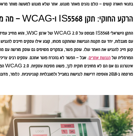
בתנאי תאורה קשים – כולם נהנים מאתר מונגש. אתר שלא מונגש למעשה מוותר מראש על 20% מן האוכלוסייה, ולפעמים
הרקע החוקי: תקן IS5568 ו-WCAG – מה מחייב בישראל?
עם מוגבלות, יחד עם תקנות הנגישות שהותקנו מכוחו, קובע אילו עסקים חייבים להנג
קטן חייב להנגיש את האתר שלו. עוסק פטור, ובמקרים מסוימים גם עוסק מורשה עם מחז
הפורמלית של
הנגשת אתרים
. אבל – הפטור לא בהכרח פוטר אתכם. עסקים רבים צריכ
פורסמה ב-2018 והוסיפה דרישות לנגישות במובייל ולמוגבלויות קוגניטיביות. כלומר, מדובר בתקן חי שמתעדכן מדי פעם.