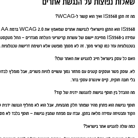
שאלות נפוצות על הנגשת אתרים
מה זה תקן IS5568 ואיך הוא קשור ל-WCAG?
68
עמידה ב-IS5568 מחייבת יישום של עשרות קריטריוני הצלחה מוגדרים – החל מט
בטכנולוגיות עזר כמו קוראי מסך. זה לא מסמך מופשט אלא רשימת דרישות טכנולוגיות 
האם כל עסק בישראל חייב להנגיש את האתר שלו?
לא. עוסק פטור ועסקים קטנים עם מחזור נמוך עשויים להיות פטורים, אבל מומלץ לבדוק
בלי חובה חוקית, קיים אינטרס עסקי ברור.
מה ההבדל בין תוסף נגישות להנגשה ידנית של קוד?
תוסף נגישות הוא פתרון מהיר שפותר חלק מהבעיות, אבל הוא לא מחליף הנגשה ידני
הקוד ומבטיחה עמידה מלאה בתקן. עבדו עם מפתח שמבין נגישות – תוסף בלבד לא מספ
כמה עולה להנגיש אתר בישראל?