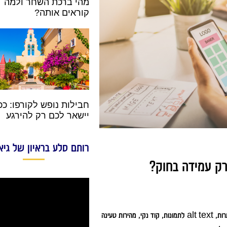
מהי ברכת השחר ולמה
קוראים אותה?
חבילות נופש לקורפו: ככ
יישאר לכם רק להירגע
רותם סלע בראיון של גיא
רק עמידה בחוק?
מנוע החיפוש גוגל מעדיף אתרים מונגשים, ולא במקרה. רוב מה שגוגל בודק – מבנה כותרות, alt text לתמונות, קוד נקי, מהירות טעינה