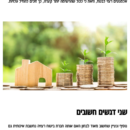
אלמנטים רצוי לבטח, וזאת כי ככול שהרשימה יותר קצרה, כך זוכים להוזיל עלויות.
שני דגשים חשובים
נוסיף ונציין שחשוב מאוד לבחון האם אותה חברת ביטוח רצויה נחשבת איכותית גם