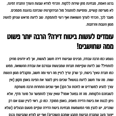
ברגע האמת, מבחינת מתן שירות ללקוח. הכרחי לוודא שבעת הצורך החברה זמינה,
לא מערימה קשיים, ומסייעת להתנהל מול הבירוקרטיה שכרוכה בהצגת מסמכים.
מעבר לכך, הכרחי לערוך השוואות ואף רצוי להתמקח. טוב לדעת מראש שניתן להשיג
מגוון הטבות והרחבות.
עומדים לעשות ביטוח דירה? הרבה יותר פשוט
ממה שחושבים!
נשמע כמו הרבה עבודה, מבינים שביטוח דירה חשוב לעשות, אך לא יודעים מהיכן
להתחיל? טוב לדעת שקיימות חברות שמבצעות עבורכם את עבודת ההשוואה, ממש
כמו חברת טאץ' ביטוח, כך שרק צריך לציין מה רצוי ומה חשוב, ומקבלים מגוון הצעות
שוות. מה עוד חשוב לדעת בנושא? שכיום ניתן לסגור את הפינה באופן מקוון (אין
צורך להגיע למשרדים או לחכות על הקו) ואף שכיום התחרות הרבה משחקת
לטובתכם הלקוחות. מה זה בפועל אומר? שאין צורך להתפשר על מוצר מדף, אלא
ניתן לבנות את ביטוח הדירה מאפס, באופן ממוקד. כמו כן, ראוי לציין שגם אם רק
שוכרים, יש להבין מהי המשמעות מבחינת ביטוח הדירה שקיים מטעם הבעלים (שלא
ייווצר מצב שחברת הביטוח תתבע אותכם השוכרים) ואף יש לוודא שהביטוח נכנס