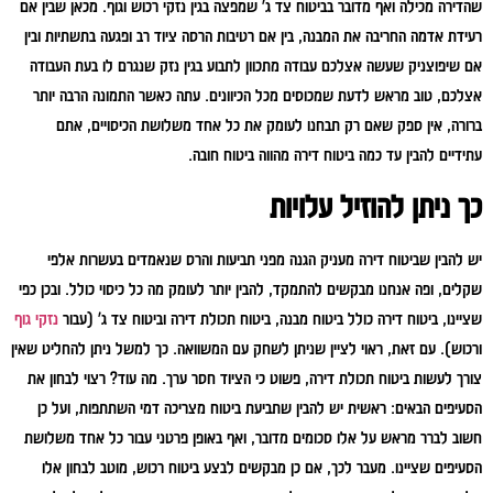
שהדירה מכילה ואף מדובר בביטוח צד ג' שמפצה בגין נזקי רכוש וגוף. מכאן שבין אם
רעידת אדמה החריבה את המבנה, בין אם רטיבות הרסה ציוד רב ופגעה בתשתיות ובין
אם שיפוצניק שעשה אצלכם עבודה מתכוון לתבוע בגין נזק שנגרם לו בעת העבודה
אצלכם, טוב מראש לדעת שמכוסים מכל הכיוונים. עתה כאשר התמונה הרבה יותר
ברורה, אין ספק שאם רק תבחנו לעומק את כל אחד משלושת הכיסויים, אתם
עתידיים להבין עד כמה ביטוח דירה מהווה ביטוח חובה.
כך ניתן להוזיל עלויות
יש להבין שביטוח דירה מעניק הגנה מפני תביעות והרס שנאמדים בעשרות אלפי
שקלים, ופה אנחנו מבקשים להתמקד, להבין יותר לעומק מה כל כיסוי כולל. ובכן כפי
שציינו, ביטוח דירה כולל ביטוח מבנה, ביטוח תכולת דירה וביטוח צד ג' (עבור
נזקי גוף
ורכוש). עם זאת, ראוי לציין שניתן לשחק עם המשוואה. כך למשל ניתן להחליט שאין
צורך לעשות ביטוח תכולת דירה, פשוט כי הציוד חסר ערך. מה עוד? רצוי לבחון את
הסעיפים הבאים: ראשית יש להבין שתביעת ביטוח מצריכה דמי השתתפות, ועל כן
חשוב לברר מראש על אלו סכומים מדובר, ואף באופן פרטני עבור כל אחד משלושת
הסעיפים שציינו. מעבר לכך, אם כן מבקשים לבצע ביטוח רכוש, מוטב לבחון אלו