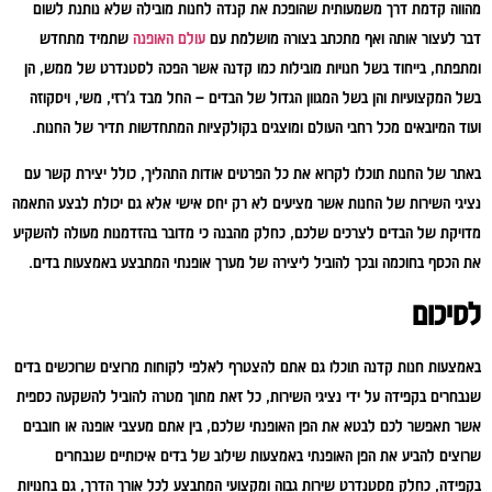
מהווה קדמת דרך משמעותית שהופכת את קנדה לחנות מובילה שלא נותנת לשום
דבר לעצור אותה ואף מתכתב בצורה מושלמת עם
עולם האופנה
שתמיד מתחדש
ומתפתח, בייחוד בשל חנויות מובילות כמו קדנה אשר הפכה לסטנדרט של ממש, הן
בשל המקצועיות והן בשל המגוון הגדול של הבדים – החל מבד ג'רזי, משי, ויסקוזה
ועוד המיובאים מכל רחבי העולם ומוצגים בקולקציות המתחדשות תדיר של החנות.
באתר של החנות תוכלו לקרוא את כל הפרטים אודות התהליך, כולל יצירת קשר עם
נציגי השירות של החנות אשר מציעים לא רק יחס אישי אלא גם יכולת לבצע התאמה
מדויקת של הבדים לצרכים שלכם, כחלק מהבנה כי מדובר בהזדמנות מעולה להשקיע
את הכסף בחוכמה ובכך להוביל ליצירה של מערך אופנתי המתבצע באמצעות בדים.
לסיכום
באמצעות חנות קדנה תוכלו גם אתם להצטרף לאלפי לקוחות מרוצים שרוכשים בדים
שנבחרים בקפידה על ידי נציגי השירות, כל זאת מתוך מטרה להוביל להשקעה כספית
אשר תאפשר לכם לבטא את הפן האופנתי שלכם, בין אתם מעצבי אופנה או חובבים
שרוצים להביע את הפן האופנתי באמצעות שילוב של בדים איכותיים שנבחרים
בקפידה, כחלק מסטנדרט שירות גבוה ומקצועי המתבצע לכל אורך הדרך, גם בחנויות