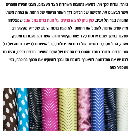
ביותר, ועדות לכך ניתן למצוא בתגובות האוהדות מצד מעצבים, חובבי תפירה ותופרים
אשר מבצעים את הרכישה של הבדים דרך האתר הרשמי של החנות או באחת משתי
החנויות בעיר תל אביב.
כאן ניתן למצוא פרטים על חנות בדים בתל אביב
שמצליחה
מזה שנים ארוכות להוביל את התחום, לא מעט בזכות שילוב של ידע מקצועי רב
שנצבר במשך שנים ארוכות לצד צוות מקצועי ומיומן אשר זמין בעבורכם ומספק
מענה, החל מקבלת דוגמיות של בדים ועד יכולת לקבל אפשרות לבצע הדפסה של כל
סוגי הבדים. מדובר באחד מהטרנדים החמים של עולם האופנה והבדים בפרט, וכעת גם
לכם יש את ההזדמנות להצטרף למגמה הזו ובכך להשקיע את הכסף בחוכמה, כפי
שנסביר כעת.