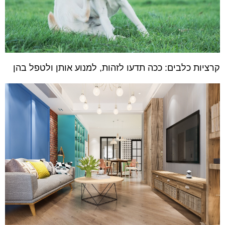
קרציות כלבים: ככה תדעו לזהות, למנוע אותן ולטפל בהן