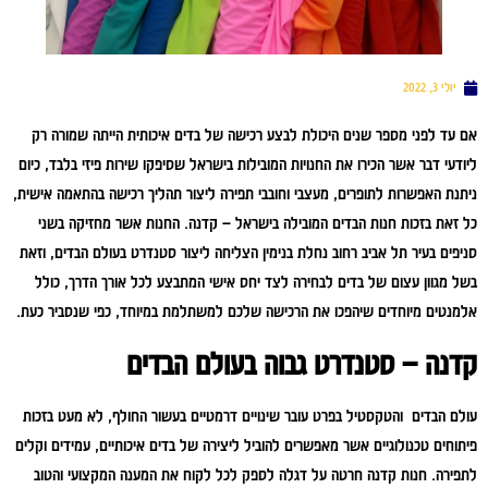
יולי 3, 2022
אם עד לפני מספר שנים היכולת לבצע רכישה של בדים איכותית הייתה שמורה רק
ליודעי דבר אשר הכירו את החנויות המובילות בישראל שסיפקו שירות פיזי בלבד, כיום
ניתנת האפשרות לתופרים, מעצבי וחובבי תפירה ליצור תהליך רכישה בהתאמה אישית,
כל זאת בזכות חנות הבדים המובילה בישראל – קדנה. החנות אשר מחזיקה בשני
סניפים בעיר תל אביב רחוב נחלת בנימין הצליחה ליצור סטנדרט בעולם הבדים, וזאת
בשל מגוון עצום של בדים לבחירה לצד יחס אישי המתבצע לכל אורך הדרך, כולל
אלמנטים מיוחדים שיהפכו את הרכישה שלכם למשתלמת במיוחד, כפי שנסביר כעת.
קדנה – סטנדרט גבוה בעולם הבדים
עולם הבדים והטקסטיל בפרט עובר שינויים דרמטיים בעשור החולף, לא מעט בזכות
פיתוחים טכנולוגיים אשר מאפשרים להוביל ליצירה של בדים איכותיים, עמידים וקלים
לתפירה. חנות קדנה חרטה על דגלה לספק לכל לקוח את המענה המקצועי והטוב