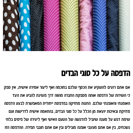
הדפסה על כל סוגי הבדים
אם אתם רוצים להשקיע את הכסף שלכם בחוכמה ואף ליצור אמירה אישית, אין ספק
כי השירות של הדפסה אותה מספקת החברה מהווה דרך מצוינת להביע את הצד
האומנתי והאופנתי שלכם. החנות מחזיקה במדפסת ייחודית המאפשרת לבצע הדפסה
מדויקת ובאיכות יוצאת מן הכלל על כל סוגי הבדים, בהתאמה אישית לדרישות ועם
שימת דגש על מענה שיוביל להדגשה של הטעם האישי ואף ליצירה של פיסים בלתי
נשכחים, בין אם אתם מעצבי אופנה מובילים ובין אם אתם חובבי תפירה. ההדפסה הזו