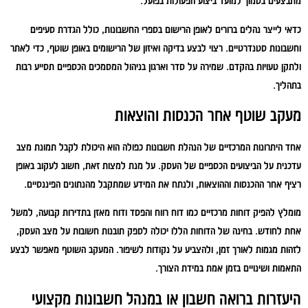
מתבצעים בסמוך למועד ביצוע הפעולות בפועל.
כדאי לייצר נהלים ברורים לאופן הרישום בספרי החשבונות, כולל הגדרת סעיפים
וחשבונות סטנדרטיים. רצוי לבצע בדיקה ואיזון של הרישומים באופן שוטף, כדי לאתר
ולתקן טעויות בהקדם. שמירה על סדר וארגון בניהול המסמכים הכספיים תסייע רבות
בתהליך.
מעקב שוטף אחר הכנסות והוצאות
אחד היתרונות המרכזיים של הנהלת חשבונות כפולה הוא היכולת לקבל תמונת מצב
עדכנית על הביצועים הכספיים של העסק. על מנת למצות זאת, חשוב לעקוב באופן
רציף אחר ההכנסות וההוצאות, ולנתח את המידע שמתקבל מהנתונים הפיננסיים.
מומלץ להפיק דוחות מרכזיים כמו דוח רווח והפסד ודוח מאזן בתדירות קבועה, למשל
אחת לחודש. בחינה של הדוחות הללו יכולה לספק תובנות חשובות על מצב העסק,
לזהות מגמות לאורך זמן, ולהצביע על נקודות לשיפור. המעקב השוטף מאפשר לבצע
התאמות ושינויים בזמן אמת במידת הצורך.
היעזרות ברואה חשבון או במנהל חשבונות מקצועי