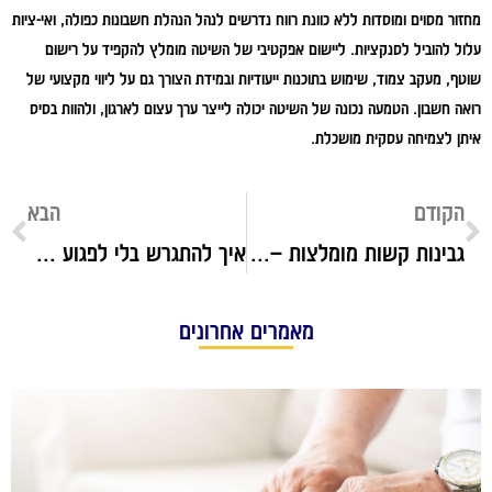
מחזור מסוים ומוסדות ללא כוונת רווח נדרשים לנהל הנהלת חשבונות כפולה, ואי-ציות
עלול להוביל לסנקציות. ליישום אפקטיבי של השיטה מומלץ להקפיד על רישום
שוטף, מעקב צמוד, שימוש בתוכנות ייעודיות ובמידת הצורך גם על ליווי מקצועי של
רואה חשבון. הטמעה נכונה של השיטה יכולה לייצר ערך עצום לארגון, ולהוות בסיס
איתן לצמיחה עסקית מושכלת.
הקודם
הבא
גבינות קשות מומלצות – סקירה מקיפה
איך להתגרש בלי לפגוע בילדים? מדריך להורים
מאמרים אחרונים