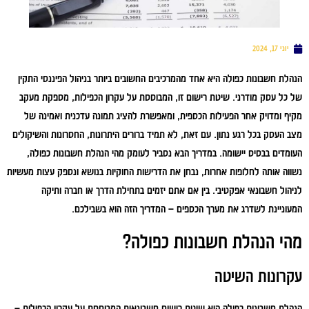
יוני 17, 2024
הנהלת חשבונות כפולה היא אחד מהמרכיבים החשובים ביותר בניהול הפיננסי התקין
של כל עסק מודרני. שיטת רישום זו, המבוססת על עקרון הכפילות, מספקת מעקב
מקיף ומדויק אחר הפעילות הכספית, ומאפשרת להציג תמונה עדכנית ואמינה של
מצב העסק בכל רגע נתון. עם זאת, לא תמיד ברורים היתרונות, החסרונות והשיקולים
העומדים בבסיס יישומה. במדריך הבא נסביר לעומק מהי הנהלת חשבונות כפולה,
נשווה אותה לחלופות אחרות, נבחן את הדרישות החוקיות בנושא ונספק עצות מעשיות
לניהול חשבונאי אפקטיבי. בין אם אתם יזמים בתחילת הדרך או חברה ותיקה
המעוניינת לשדרג את מערך הכספים – המדריך הזה הוא בשבילכם.
מהי הנהלת חשבונות כפולה?
עקרונות השיטה
הנהלת חשבונות כפולה היא שיטת רישום חשבונאית המבוססת על עקרון הכפילות –