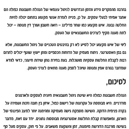
בהרבה מהמקרים הידע והזמן הנדרשים לניהול עצמאי של הנהלת חשבונות כפולה הם
אתגר אמיתי לבעלי עסקים. על כן, פנייה לעזרת אנשי מקצוע בתחום יכולה להיות
החלטה נבונה. איש מקצוע כמו שחר פרילינג – רואה חשבון ועורך דין מנוסה – יכול
לתת מענה מקיף לצרכים החשבונאיים של העסק.
ליווי של איש מקצוע יכול לסייע לא רק בהיבטים הטכניים של ניהול החשבונות, אלא
גם בפן האסטרטגי. ניתוח מעמיק של הדוחות הכספיים ומתן ייעוץ שוטף יכולים לתרום
רבות לקבלת החלטות עסקיות מושכלות. בעת בחירת נותן שירות חיצוני, כדאי לוודא
שמדובר בגורם אמין ומנוסה שיוכל לספק מענה מתאים לצרכי העסק.
לסיכום,
הנהלת חשבונות כפולה היא שיטת ניהול חשבונאית חיונית לעסקים ולארגונים
מודרניים. היא מבוססת על עקרונות של רישום כפול, איזון בין חובה וזכות ושמירה על
בקרה פנימית הדוקה. השיטה מספקת גישה מעמיקה ומהימנה יותר למצב הפיננסי של
הארגון, ומאפשרת קבלת החלטות אסטרטגיות מבוססות נתונים. יחד עם זאת, מדובר
בשיטה מורכבת הדורשת מיומנות, זמן והשקעת משאבים. על פי חוק, עסקים מעל סף