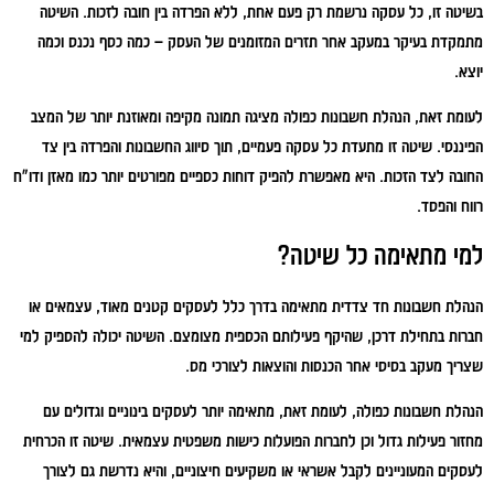
בשיטה זו, כל עסקה נרשמת רק פעם אחת, ללא הפרדה בין חובה לזכות. השיטה
מתמקדת בעיקר במעקב אחר תזרים המזומנים של העסק – כמה כסף נכנס וכמה
יוצא.
לעומת זאת, הנהלת חשבונות כפולה מציגה תמונה מקיפה ומאוזנת יותר של המצב
הפיננסי. שיטה זו מתעדת כל עסקה פעמיים, תוך סיווג החשבונות והפרדה בין צד
החובה לצד הזכות. היא מאפשרת להפיק דוחות כספיים מפורטים יותר כמו מאזן ודו"ח
רווח והפסד.
למי מתאימה כל שיטה?
הנהלת חשבונות חד צדדית מתאימה בדרך כלל לעסקים קטנים מאוד, עצמאים או
חברות בתחילת דרכן, שהיקף פעילותם הכספית מצומצם. השיטה יכולה להספיק למי
שצריך מעקב בסיסי אחר הכנסות והוצאות לצורכי מס.
הנהלת חשבונות כפולה, לעומת זאת, מתאימה יותר לעסקים בינוניים וגדולים עם
מחזור פעילות גדול וכן לחברות הפועלות כישות משפטית עצמאית. שיטה זו הכרחית
לעסקים המעוניינים לקבל אשראי או משקיעים חיצוניים, והיא נדרשת גם לצורך