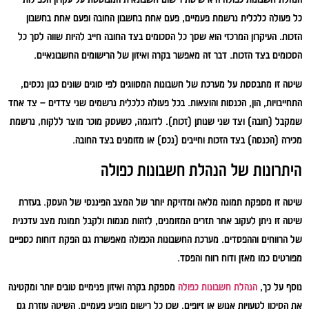
כל פעולה כלכלית נרשמת פעמיים, פעם אחת בחשבון החובה ופעם אחת בחשבון
הזכות. העיקרון המרכזי הוא שסך כל הסכומים בצד החובה חייב להיות שווה לסך כל
הסכומים בצד הזכות. דבר זה מאפשר בקרה ואיזון של הרישומים החשבונאיים.
שיטה זו מתבססת על מערכת של חשבונות המסווגים לפי סוגים שונים כגון נכסים,
התחייבויות, הון, הכנסות והוצאות. בכל פעולה כלכלית נרשמים שני צדדים – צד אחד
שמקבל (חובה) וצד שני שנותן (זכות). לדוגמה, כשעסק מוכר מוצר ללקוח, נרשמת
מכירה (הכנסה) בצד הזכות וחייבים (נכס) או מזומנים בצד החובה.
היתרונות של הנהלת חשבונות כפולה
שיטה זו מספקת תמונה מלאה ומדויקת יותר של המצב הפיננסי של העסק. בעזרת
שיטה זו ניתן לעקוב אחר תזרים המזומנים, לזהות מגמות ולקבל תמונת מצב עדכנית
של הרווחים וההפסדים. מערכת החשבונות הכפולה מאפשרת גם הפקת דוחות כספיים
מפורטים כמו מאזן ודוח רווח והפסד.
נוסף על כך,
הנהלת חשבונות כפולה
מספקת בקרה ואיזון פנימיים טובים יותר ומקטינה
את הסיכון לטעויות אנוש או זיופים, שכן כל רישום מופיע פעמיים. השיטה עוזרת גם