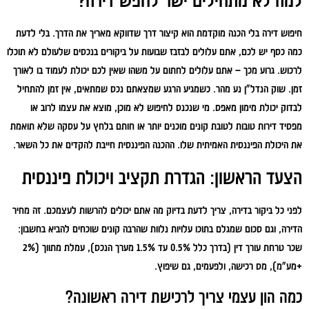
למה לא מתחילים ישר לחפש דירה?
חיפוש דירה בלי הכנה מוקדמת הוא קיצור דרך שדווקא מאריך את הדרך. בלי לדעת
כמה כסף יש לכם, אתם עלולים לבזבז שבועות על ביקורים בנכסים שלעולם לא תוכלו
לרכוש. גרוע מכך – אתם עלולים לחתום על משהו שאין לכם יכולת לעמוד בו לאורך
זמן. שוק הנדל"ן נע מהר. כשמגיע הרגע שמצאתם נכס שמתאים, אין זמן להתחיל
לבדוק יכולת מימון מאפס. מי שנכנס לחיפוש לא מוכן, מוצא את עצמו לרוב או
מפסיד דירות טובות לטובת קונים מוכנים יותר או חותם בלחץ על עסקה שלא תואמת
את היכולת הפיננסית האמיתית שלו.
ההכנה הפיננסית חייבת להקדים את כל השאר
.
הצעד הראשון: הגדרת תקציב ויכולת פיננסית
לפני כל ביקור בדירה, צריך לדעת בדיוק מה אתם יכולים להרשות לעצמכם. זה מחיר
הדירה, וגם סכום שמגלם בתוכו עלויות נלוות שהרבה קונים שוכחים להביא בחשבון:
שכר טרחת עורך דין (בדרך כלל 0.5% עד 1.5% מערך הנכס), עמלת מתווך (2%
+מע"מ), מס רכישה, ולפעמים, גם שיפוץ.
כמה הון עצמי צריך לרכישת דירה ראשונה?