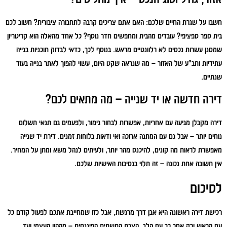
חשבו על שגרת החיים שלכם: האם אתם צריכים קרבה לתחבורה ציבורית? חשוב לכם
בית ספר ספציפי? עובדים מהבית ומחפשים חדר נוסף? כל אחד מהאלה הוא קריטריון
שמסנן עשרות נכסים לא רלוונטיים מראש. בנוסף לכך, כדאי לבדוק תוכניות בנייה
עתידיות ותב"ע של האזור – מה שנראה שקט היום, עשוי להפוך לאתר בנייה בעוד
שנתיים.
דירה חדשה או יד שנייה – מה מתאים לכם?
דירה מקבלן מגיעה עם אחריות, אפשרות לבחור גימור, ולפעמים גם תנאי תשלום
נוחים יותר – אבל גם עם המתנה ארוכה ואי ודאות בלוחות זמנים. דירת יד שנייה
מאפשרת לראות מה קונים, להיכנס מהר יותר, ולעיתים לנהל משא ומתן על המחיר.
אין תשובה אחת נכונה – זה תלוי בנסיבות האישיות שלכם.
לסיכום
רכישת דירה ראשונה היא אבן דרך מרגשת, אבל כזו שמחייבת אתכם לפעול קודם כל
עם הראש ורק אחר כך עם הלב. הצבת התשתית הפיננסית – מההון העצמי ועד