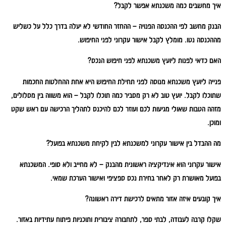
איך מחשבים כמה משכנתא אפשר לקבל?
הבנק מחשב לפי ההכנסה הפנויה – ההחזר החודשי לא יעלה בדרך כלל על כשליש
מההכנסה נטו. מומלץ לקבל אישור עקרוני לפני החיפוש.
האם כדאי לפנות ליועץ משכנתא לפני חיפוש הנכס?
פנייה ליועץ משכנתא מנוסה לפני תחילת החיפוש היא אחת ההחלטות החכמות
שתוכלו לקבל. יועץ טוב לא רק מסביר כמה תוכלו לקבל – הוא משווה בין מסלולים,
מזהה הטבות שאולי מגיעות לכם ועוזר לכם להיכנס לתהליך הרכישה עם ראש שקט
ומוכן.
מה ההבדל בין אישור עקרוני למשכנתא לבין לקיחת משכנתא בפועל?
אישור עקרוני הוא אינדיקציה ראשונית מהבנק – לא מחייב ולא סופי. המשכנתא
בפועל מאושרת רק לאחר בחירת נכס ספציפי ואישור הערכת שמאי.
איך קובעים איזה אזור מתאים לרכישת דירה ראשונה?
שקלו קרבה לעבודה, לבתי ספר, לתחבורה ציבורית ותוכניות פיתוח עתידיות באזור.