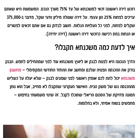
רוכש דירה ראשונה זכאי למשכנתא של עד 75% מערך הנכס. המשמעות היא שאתם
צריכים לפחות 25% הון עצמי. על דירה שעולה מיליון וחצי שקל, מדובר ב-375,000
שקלים לפחות, לפני כל העלויות הנלוות. חשוב לבדוק גם אם אתם זכאים לפטורים
או הנחות במס רכישה כרוכשי דירה ראשונה (דירה יחידה).
איך לדעת כמה משכנתא תקבלו?
הדרך הנכונה היא לפנות לבנק או ליועץ משכנתא עוד לפני שמתחילים לחפש. הבנק
בודק את ההכנסה הפנויה שלכם ומחשב את ההחזר החודשי המקסימלי –
מחשבון
משכנתא
יכול לתת לכם אומדן ראשוני לפני שפונים לבנק – שלא יעלה על כשליש
מההכנסה נטו של משק הבית. האישור העקרוני שתקבלו לא מחייב, אבל הוא נותן
תמונה מדויקת של הסכום הריאלי שתוכלו לקבל. זה שינוי משמעותי בחיפוש –
מחפשים בטווח אמיתי, ולא בחלומות.