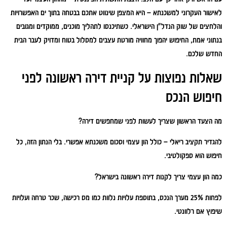
לאישור העקרוני למשכנתא – היא המצפן שינווט אתכם בבטחה בתוך ים האפשרויות
והלחצים של שוק הנדל"ן הישראלי. כשתיכנסו לתהליך מוכנים, ממוקדים ומגובים
בנתוני אמת, החיפוש יהפוך מחוויה מורטת עצבים למסלול בטוח ומדויק לעבר הבית
החדש שלכם.
שאלות נפוצות על קניית דירה ראשונה לפני
חיפוש הנכס
מה הצעד הראשון שצריך לעשות לפני שמחפשים דירה?
להגדיר תקציב ריאלי – כולל הון עצמי וסכום משכנתא אפשרי. בלי הנתון הזה, כל
חיפוש הוא ספקולטיבי.
כמה הון עצמי צריך לקנות דירה ראשונה בישראל?
לפחות 25% מערך הנכס, בתוספת עלויות נלוות כמו מס רכישה, שכר טרחה ועלויות
שיפוץ אם רלוונטי.