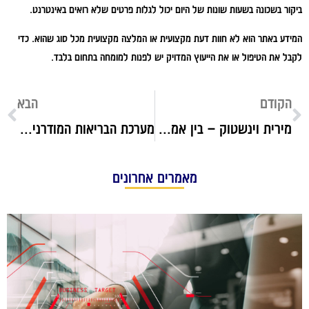
ביקור בשכונה בשעות שונות של היום יכול לגלות פרטים שלא רואים באינטרנט.
המידע באתר הוא לא חוות דעת מקצועית או המלצה מקצועית מכל סוג שהוא. כדי
לקבל את הטיפול או את הייעוץ המדויק יש לפנות למומחה בתחום בלבד.
הקודם
הבא
מירית וינשטוק – בין אמנות, טבע ותרבות: ההרצאות בקתדרה במוז״א
מערכת הבריאות המודרנית: מגמות, טכנולוגיה והיערכות לעתיד
מאמרים אחרונים