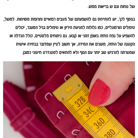
של נוחות וגם ש בריאות ממש.
בנוסף לכך, יש להתייחס גם להשפעתם של מצבים רפואיים ותרופות מסוימות. למשל,
טיפולים הורמונליים, כמו גלולות למניעת היריון או טיפולים בגיל המעבר, יכולים
להשפיע על נפח החזה באופן זמני או קבוע. גם ניתוחים פלסטיים, כולל הגדלה או
הקטנה של החזה, משנים את המידה, אך חשוב לציין שמדובר בבחירה אישית
שמטרתה להרגיש טוב יותר עם הגוף ולא להתאים לסטנדרט חיצוני כמובן.