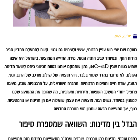
יולי 21, 2025
בעולם שבו יופי הוא עניין תרבותי, אישי ולעיתים גם גנטי, קשה להתעלם מהדיון סביב
מידות הגוף, ובמיוחד סביב החזה הנשי. מידת החזייה הממוצעת בישראל היא איפה
שהוא בטווח שבין 34C–34D, נתון שממקם אותנו בטווח הבינוני ביחס לשאר מדינות
העולם. לא מדובר במדד שטחי בלבד, זוהי תוצאה של שילוב מורכב של הרכב גנטי,
תזונה, אורח חיים ותפיסות תרבותיות. החברה הישראלית, על הרבגוניות שבה, מציגה
פרופיל ייחודי המשלב השפעות מזרחיות ומערביות, מה שהופך את הממוצע שלנו
למעניין במיוחד. נשים רבות מוצאות את עצמן שואלות אם הן חריגות או נורמטיביות
בנוף, אך המציאות מראה שמגוון הוא הנורמה החדשה.
הבדל בין מדינות: השוואה שמספרת סיפור
במבט עולמי, מדינות כמו נורבגיה, שבדיה וארה"ב מתאפיינות במידות חזה ממוצעות