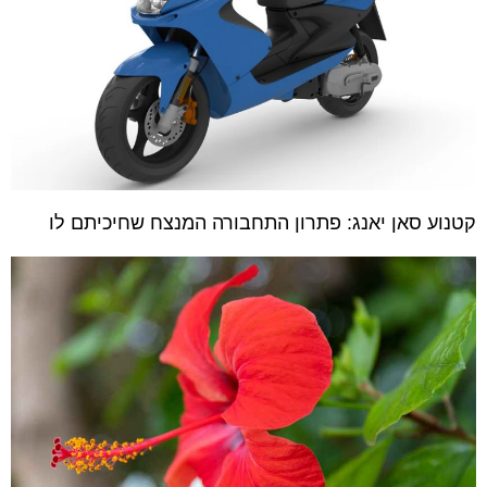
קטנוע סאן יאנג: פתרון התחבורה המנצח שחיכיתם לו