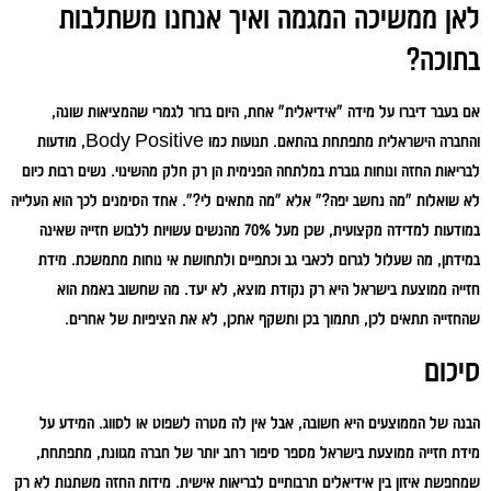
לאן ממשיכה המגמה ואיך אנחנו משתלבות
בתוכה?
אם בעבר דיברו על מידה "אידיאלית" אחת, היום ברור לגמרי שהמציאות שונה,
והחברה הישראלית מתפתחת בהתאם. תנועות כמו Body Positive, מודעות
לבריאות החזה ונוחות גוברת במלתחה הפנימית הן רק חלק מהשינוי. נשים רבות כיום
לא שואלות "מה נחשב יפה?" אלא "מה מתאים לי?". אחד הסימנים לכך הוא העלייה
במודעות למדידה מקצועית, שכן מעל 70% מהנשים עשויות ללבוש חזייה שאינה
במידתן, מה שעלול לגרום לכאבי גב וכתפיים ולתחושת אי נוחות מתמשכת. מידת
חזייה ממוצעת בישראל היא רק נקודת מוצא, לא יעד. מה שחשוב באמת הוא
שהחזייה תתאים לכן, תתמוך בכן ותשקף אתכן, לא את הציפיות של אחרים.
סיכום
הבנה של הממוצעים היא חשובה, אבל אין לה מטרה לשפוט או לסווג. המידע על
מידת חזייה ממוצעת בישראל מספר סיפור רחב יותר של חברה מגוונת, מתפתחת,
שמחפשת איזון בין אידיאלים תרבותיים לבריאות אישית. מידות החזה משתנות לא רק