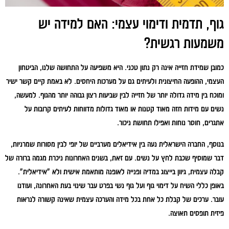
גוף, תדמית ודימוי עצמי: האם למידה יש
משמעות רגשית?
כמובן שמידת חזייה אינה רק נתון טכני. היא משפיעה על התחושה שלנו, הביטחון
העצמי, ההופעה החיצונית ולעיתים גם על מערכות היחסים. לא באמת קיים קשר ישיר
ומוכח בין מידה גדולה יותר של חזייה לבין שביעות רצון גבוהה יותר מהגוף. למעשה,
נשים עם מידות חזה מאוד קטנות או מאוד גדולות מדווחות לעיתים קרובות על
אתגרים, חוסר נוחות ואפילו תחושת ניכור.
בנוסף, החברה הישראלית נעה בין אידיאלים מערביים של יופי לבין מסורות שמרניות,
דבר שמוסיף שכבת לחץ על נשים. עם זאת, בשנים האחרונות ניכרת מגמה ברורה של
קבלה עצמית, גיוון בייצוג במדיה ופנייה לאופנה מותאמת אישית ולא "אידיאלית".
באופן כללי השיח על דימוי גוף ועל גוף נשי בפרט עבר שינוי בעת האחרונה, ועודנו
עובר. ערכים של קבלת כל אחת בכל מידה והערכה עצמית שאינה קשורה לנראות
פיזית תופסים תאוצה.