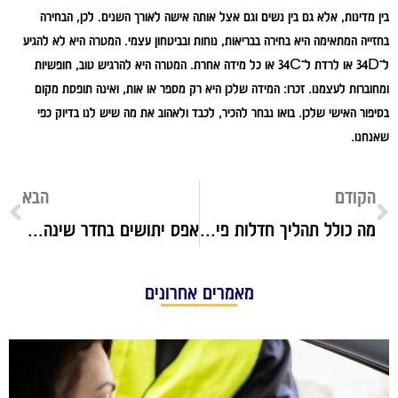
בין מדינות, אלא גם בין נשים וגם אצל אותה אישה לאורך השנים. לכן, הבחירה
בחזייה המתאימה היא בחירה בבריאות, נוחות ובביטחון עצמי. המטרה היא לא להגיע
ל־34D או לרדת ל־34C או כל מידה אחרת. המטרה היא להרגיש טוב, חופשיות
ומחוברות לעצמנו. זכרו: המידה שלכן היא רק מספר או אות, ואינה תופסת מקום
בסיפור האישי שלכן. בואו נבחר להכיר, לכבד ולאהוב את מה שיש לנו בדיוק כפי
שאנחנו.
הקודם
הבא
מה כולל תהליך חדלות פירעון ולמי הוא מתאים?
אפס יתושים בחדר שינה: כל הפתרונות ללילה בלי עקיצות
מאמרים אחרונים