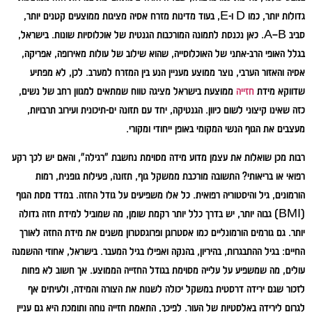
גדולות יותר, כמו D ו-E, בעוד מדינות מזרח אסיה מציגות ממוצעים קטנים יותר,
סביב A–B. כאן נכנסת לתמונה המורכבות הגנטית של אוכלוסיות שונות. בישראל,
בגלל האופי הרב-אתני של האוכלוסייה, שהוא שילוב של עולות מאירופה, אפריקה,
אסיה והאזור הערבי, נוצר ממוצע מעניין הנע בין המזרח למערב. לכן, לא מפתיע
שדווקא מידת
חזייה
ממוצעת בישראל מציגה טווח שמתאים למגוון רחב של נשים,
כזה שאינו קיצוני לשום כיוון. הגנטיקה, יחד עם תזונה ים-תיכונית ועירוב תרבויות,
מעצבים את הגוף הנשי המקומי באופן ייחודי ומקורי.
רבות מכן שואלות את עצמן מדוע מידה מסוימת נחשבת "רגילה", והאם יש לכך רקע
רפואי או בריאותי? התשובה מורכבת ממשקל גוף, תזונה, פעילות גופנית, רמות
הורמונים, גיל והיסטוריה רפואית. כל אלו משפיעים על גודל החזה. במדד מסת הגוף
(BMI) גבוה יותר, יש בדרך כלל יותר רקמת שומן, מה שמוביל למידת חזה גדולה
יותר. גם גורמים הורמונליים כמו אסטרוגן ופרוגסטרון משנים את מידת החזה לאורך
החיים: בגיל ההתבגרות, בהיריון, בהנקה ואפילו בגיל המעבר. בישראל, אחוזי ההשמנה
עולים, מה שמשפיע על עלייה מסוימת בגודל החזייה הממוצע. אך חשוב לא פחות
לזכור שגם ירידה דרסטית במשקל יכולה לשנות את הצורה והמידה, ולעיתים אף
לגרום לירידה באלסטיות של העור. לפיכך, התאמת חזייה נוחה ותומכת היא גם עניין