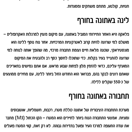
חנויות, קולנוע, מתחם משחקים ומסעדות.
לינה באתונה בחורף
פלאקה היא האזור התיירותי המוביל באתונה, עם מיקום מצוין למרגלות האקרופוליס –
מושלם למי שרוצה להיות קרוב לאטרקציות המרכזיות. אזור נוח נוסף ללינה הוא
מונסטיראקי, שכונה מלאת חיים וצומת תחבורה מרכזי, מה שהופך אותה לנוחה למי
שרוצה להתנייד בעיר בקלות. כדי שתוכלו לחסוך כסף רב ולהבטיח את המיקום
המועדף עליכם, כדאי להזמין מלון לפחות שבוע מראש. אם אתם גמישים בתאריכים
שאתם רוצים לבקר בהם, פברואר הוא החודש הזול ביותר ללינה, עם מחירים ממוצעים
של כ-550 שקלים ללילה.
תחבורה באתונה בחורף
מערכת התחבורה הציבורית של אתונה כוללת מטרו, רכבות, חשמליות, אוטובוסים
ומוניות. אמצעי התחבורה הנוח ביותר לתיירים הוא המטרו – הקו הכחול (M3) מחבר
את שדה התעופה למרכז העיר ופועל בתדירות גבוהה. לא רק זאת, קווי המטרו פועלים