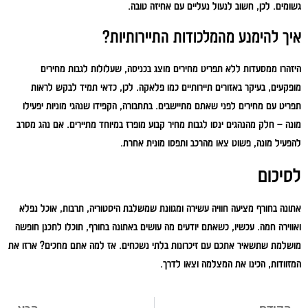
גשומים. לכן, חשוב לנעול נעליים עם אחיזה טובה.
איך להימנע מהמלכודות התיירותיות?
היזהרו ממסעדות ללא תפריט מחירים מוצג בכניסה, שעלולות לגבות מחירים
מופקעים, בעיקר באזורים תיירותיים כמו פלאקה. לכן, כדאי תמיד לבקש לראות
תפריט עם מחירים לפני שאתם מתיישבים. בתחבורה, הקפידו שנהגי מוניות יפעילו
מונה – חלק מהנהגים ינסו לגבות מחיר קבוע מופרז במיוחד מתיירים. אם נהג מסרב
להפעיל מונה, פשוט צאו מהרכב ותפסו מונית אחרת.
לסיכום
אתונה בחורף מציעה חוויה עשירה ומגוונת שמשלבת היסטוריה, תרבות, אוכל נפלא
ואווירה חמה. עכשיו, כשאתם יודעים מה עושים באתונה בחורף, תוכלו לתכנן חופשה
מושלמת שתשאיר אתכם עם זיכרונות בלתי נשכחים. אז למה אתם מחכים? ארזו את
המזוודות, הכינו את המצלמה וצאו לדרך.