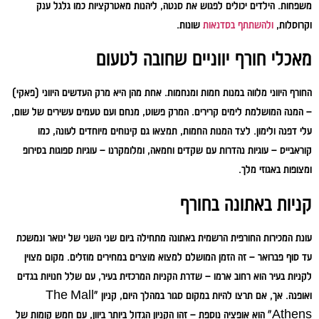
משפחות. הילדים יכולים לפגוש את סנטה, ליהנות מאטרקציות כמו גלגל ענק
וקרוסלות,
ולהשתתף בסדנאות
שונות.
מאכלי חורף יווניים שחובה לטעום
החורף היווני מלווה במנות חמות ומנחמות. אחת מהן היא מרק העדשים היווני (פאקי)
– המנה המושלמת לימים קרירים. המרק פשוט, מנחם ועם טעמים עשירים של שום,
עלי דפנה ולימון. לצד המנות החמות, תמצאו גם קינוחים מיוחדים לעונה, כמו
קוראבייס – עוגיות נהדרות עם שקדים וחמאה, ומלומקרנו – עוגיות ספוגות בסירופ
ומצופות באגוזי מלך.
קניות באתונה בחורף
עונת המכירות החורפית הרשמית באתונה מתחילה ביום שני השני של ינואר ונמשכת
עד סוף פברואר – זה הזמן המושלם למצוא מוצרים במחירים מוזלים. מקום מצוין
לקניות בעיר הוא רחוב ארמו – שדרת הקניות המרכזית בעיר, עם שלל חנויות בגדים
ואופנה. אך, אם תרצו להיות במקום סגור במהלך היום, קניון "The Mall
Athens" הוא אופציה נוספת – זהו הקניון הגדול ביותר ביוון, עם חמש קומות של