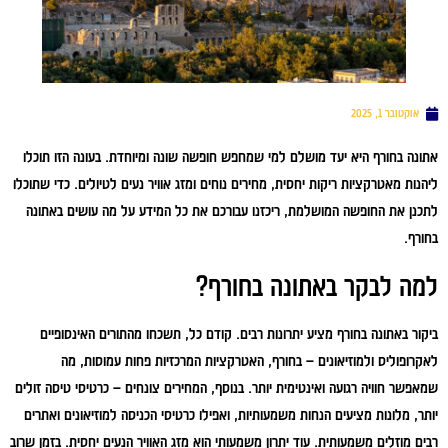
אוקטובר 1, 2025
אתונה בחורף היא יעד מושלם למי שמחפש חופשה שונה ומיוחדת. בעונה הזו תוכלו
ליהנות מאטרקציות ריקות יחסית, מחירים נוחים ומזג אוויר נעים לטיולים. כדי שתוכלו
לתכנן את החופשה המושלמת, ריכזנו עבורכם את כל המידע על מה עושים באתונה
בחורף.
למה לבקר באתונה בחורף?
ביקור באתונה בחורף מציע יתרונות רבים. קודם כל, תשכחו מהתורים האינסופיים
לאקרופוליס ולמוזיאונים – בחורף, האטרקציות המרכזיות פחות עמוסות, מה
שמאפשר חוויה רגועה ואינטימית יותר. בנוסף, המחירים צונחים – כרטיסי טיסה זולים
יותר, מלונות מציעים הנחות משמעותיות, ואפילו כרטיסי הכניסה למוזיאונים ואתרים
רבים מוזלים משמעותית. עוד יתרון משמעותי הוא מזג האוויר הנעים יחסית. בזמן שרוב