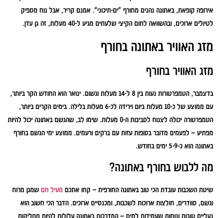
אירופה קופאת, באתונה נהנים מחורף "ים-תיכוני". אמנם קריר, אבל נוח מספיק
לטיולים ארוכים, ובהשוואה לחום הקיצי שלעתים מגיע ל-40 מעלות, זה גן עדן.
מזג האוויר באתונה בחורף
מזג האוויר בחורף
בדצמבר, הטמפרטורות נעות בין 8 ל-14 מעלות וגשום. ינואר הוא החודש הקר ביותר,
עם ממוצע של כ-10 מעלות ביום וירידה לכ-6 מעלות בלילה. בימים הקרים ביותר,
הטמפרטורה יכולה לצנוח לסביבות ה-0 מעלות. שימו לב, שהגשם באתונה יכול להיות
מפתיע – לפעמים מדובר בסופות עזות עם ברקים ורעמים. ממוצע ימי הגשם בחורף
באתונה הוא כ-5-9 ימים בחודש.
מה ללבוש בחורף באתונה?
שיטת השכבות עובדת הכי טוב באתונה החורפית – קחו אתכם
מעיל חם
שמגן מרוח
וגשם, סוודרים, חולצות ארוכות לשכבות, ומכנסיים ארוכים. הדבר הכי חשוב הוא
נעליים טובות ונוחות שעמידות למים – המדרכות באתונה עלולות להיות מחליקות