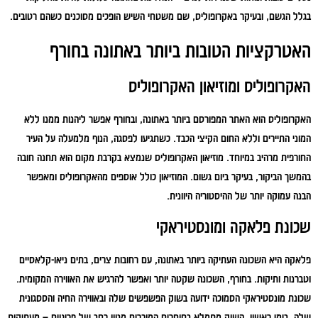
בגלל הגשם, ובעיקר באקרופוליס, שם משטחי השיש הופכים מסוכנים כשהם רטובים.
האטרקציות הטובות ביותר באתונה בחורף
האקרופוליס ומוזיאון האקרופוליס
האקרופוליס הוא האתר המפורסם ביותר באתונה, ובחורף אפשר ליהנות ממנו ללא
המוני התיירים וללא החום הקיצי הכבד. כשתגיעו לפסגה, הנוף מלמעלה על העיר
החורפית מרהיב במיוחד. מוזיאון האקרופוליס שנמצא בקרבת מקום הוא תחנה חובה
בהמשך הביקור, בעיקר ביום גשום. המוזיאון כולל אוספים מהאקרופוליס ומאפשר
הבנה עמוקה יותר של ההיסטוריה היוונית.
שכונת פלאקה ומונסטיראקי
פלאקה היא השכונה העתיקה ביותר באתונה, עם רחובות צרים, בתים ניאו-קלאסיים
וטברנות ותיקות. בחורף, השכונה שקטה יותר ואפשר להרגיש את האווירה המקומית.
שכונת מונסטיראקי הסמוכה ידועה בשוק הפשפשים שלה ובאווירה החיה והססגונית
שלה. בימי ראשון, השוק מתמלא בסוחרים המוכרים מגוון רחב של פריטים – מעתיקות