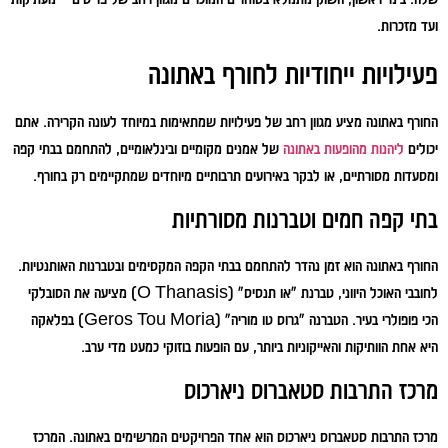
ועד מזכרות.
פעילויות ייחודיות לחורף באתונה
החורף באתונה מציע מגוון רחב של פעילויות שמתאימות במיוחד לעונה הקרירה. אתם
יכולים
ליהנות מהופעות באתונה
של אמנים מקומיים ובינלאומיים, להתחמם בבתי קפה
ומסעדות מסורתיים, או לבקר באירועים תרבותיים מיוחדים שמתקיימים רק בחורף.
בתי קפה חמים וטברנות מסורתיות
החורף באתונה הוא זמן נהדר להתחמם בבתי הקפה המקסימים ובטברנות האותנטיות.
לחובבי האוכל היווני, טברנת "או תנסיס" (O Thanasis) מציעה את הסובלקי
הכי פופולרי בעיר. הטברנה "גרוס טו מוריה" (Geros Tou Moria) בפלאקה
היא אחת הוותיקות והאייקוניות ביותר, עם הופעות בוזוקי כמעט מדי ערב.
מרכז התרבות סטאברוס ניארכוס
מרכז התרבות סטאברוס ניארכוס הוא אחד הפרויקטים המרשימים באתונה. המרכז