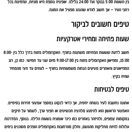
בין השעות 5:00 בבוקר ועד 24:00 בלילה. אופציה נוספת היא מוניות, שזמינות בכל
רחבי העיר – אך חשוב לוודא שהנהג מפעיל את המונה.
טיפים חשובים לביקור
שעות פתיחה ומחירי אטרקציות
חשוב לדעת ששעות הפתיחה משתנות בחורף. האקרופוליס פתוח בדרך כלל בין 8:00-
15:00, ומוזיאון האקרופוליס פתוח בין 9:00-17:00 מיום שני עד חמישי. כמו כן, רוב
המוזיאונים והאתרים מציעים הנחות משמעותיות בחורף – לעתים עד חצי מהמחיר
שהיה בקיץ.
טיפים לבטיחות
אתונה נחשבת לעיר בטוחה יחסית, אך כדאי לנקוט במספר אמצעי זהירות בסיסיים.
האמצעי הראשון הוא להימנע מלהציג תכשיטים או חפצי ערך, לשמור על תיקים
במקומות צפופים, ולהיזהר באזורים כמו כיכר אומוניה בשעות הלילה. בנוסף, המדרכות
עלולות להיות מחליקות מהגשם, וחלק מהרחובות באקרופוליס הופכים מסוכנים בימים