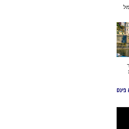
מל
 פינס