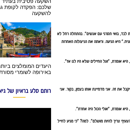
השקעה פסיבית בעתיד
שלכם: הפקדה לקופת ג
להשקעה
 לבד, בואי תסרגי עם אנשים".
בהתחלה רחל לא
נית."
היא הגיעה. וראתה את הניצולות האחרות
היא אומרת, "ועל החיילים שלא היו לנו אז".
היעדים המומלצים ביותר
באירופה לשומרי מסורת
בל את זה. אני מדמיינת אותו בצפון, בקור. אני
רותם סלע בראיון של גיא
היא אומרת, "אולי הכול היה אחרת".
 הצעיף צריך להיות מושלם".
למה? "כי מגיע לחייל