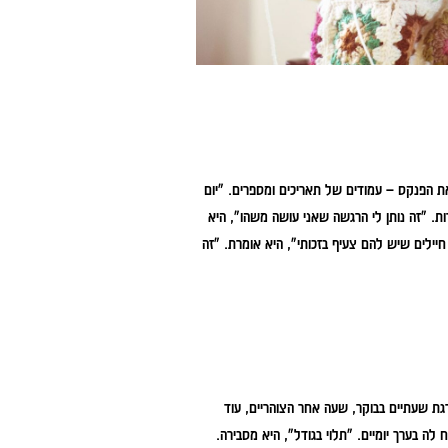
ת הפנקס – עמודים של תאריכים ומספרים.
"יום
"זה נותן לי הרגשה שאני עושה משהו", היא
פעמים היא מסתכלת על המספר ולא מאמינה. "847 חיילים שיש להם צעיף בזכותי", היא אומרת. "זה
גת שעתיים בבוקר, שעה אחר הצוהריים, עוד
 לה בערך יומיים. "תלוי בגודל", היא מסבירה.