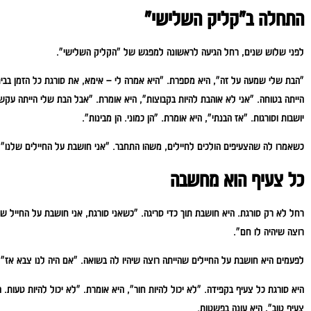
התחלה ב"קליק השלישי"
לפני שלוש שנים, רחל הגיעה לראשונה למפגש של "הקליק השלישי".
"הבת שלי שמעה על זה", היא מספרת. "היא אמרה לי – אימא, את סורגת כל הזמן בבית
הייתה בטוחה. "אני לא אוהבת להיות בקבוצות", היא אומרת. "אבל הבת שלי הייתה עקש
יושבות וסורגות.
"אז הבנתי", היא אומרת. "הן כמוני. הן מבינות".
כשאמרו לה שהצעיפים הולכים לחיילים, משהו התחבר.
"אני חושבת על החיילים שלנו", 
כל צעיף הוא מחשבה
רחל לא רק סורגת. היא
חושבת
תוך כדי סריגה.
"כשאני סורגת, אני חושבת על החייל שיק
רוצה שיהיה לו חם".
לפעמים היא חושבת על החיילים שהייתה רוצה שיהיו לה בשואה. "אם היה לנו צבא אז", 
היא סורגת כל צעיף בקפידה. "לא יכול להיות חור", היא אומרת. "לא יכול להיות טעות.
צעיף טוב", היא עונה בפשטות.