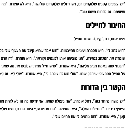
"יש צעיפים קטנים שלוקחים יום, ויש גדולים שלוקחים שלושה".
היא לא עוצרת. "מה א
משעמם. זה לפחות משהו טוב".
החיבור לחיילים
פעם אחת, רחל קיבלה מכתב מחייל.
"הוא כתב לי", היא מספרת ועיניים מתייבשות. "הוא אמר שהוא קיבל את הצעיף שלי בלבנ
שומרת את המכתב במגירה. "אני מוציאה אותו לפעמים וקוראת", היא אומרת. "זה גורם 
"הבנתי שזה באמת מגיע אליהם", היא אומרת. "שיש חייל אמיתי שלובש את מה שאני 
על החייל הספציפי שיקבל אותו. "אולי הוא זה שכתב לי", היא אומרת. "אולי לא. זה ל
הקשר בין הדורות
"יש משהו מיוחד בזה", רחל אומרת. "אני ניצולת שואה. אני יודעת מה זה לא להיות מוג
הצעיף בידיים. "והחיילים האלה", היא ממשיכה, "הם מגנים עליי היום. הם נלחמים שלא
קטן", היא אומרת. "והם נותנים לי את החיים שלי".