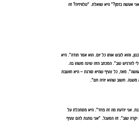
ני אעשה בזמן?" היא שואלת. "טלוויזיה? זה
ון, והוא לובש אותו כל יום. הוא אמר תודה".
היא
לי להרגיש טוב".
המכתב הזה שינה משהו בה.
עושה".
מאז, כל צעיף שהיא סורגת – היא חושבת
א משנה. חשוב שהוא יהיה חם".
נת. אני יודעת מה זה פחד".
היא מסתכלת על
 יקרה שוב".
זה המעגל. "אני נותנת להם צעיף