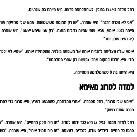
רחל נולדה ב-1937 בפולין. כשהמלחמה פרצה, היא הייתה בת שנתיים.
"אני לא זוכרת הרבה", היא אומרת. "יש רק תמונות מטושטשות. אמא שלי מחזיקה אותי,
הייתה בגטו. אימא, אבא, שתי אחיות גדולות ממנה.
"רק אני ואימא יצאנו", היא אומרת
לא ראינו אותן יותר".
אימא שלה הצליחה להבריח אותה אל משפחה פולנית שהסתירה אותה. "אימא לא יכלה ל
מדי. היא הלכה למקום אחר. נפגשנו רק אחרי המלחמה".
היא הייתה בת 8 כשהמלחמה הסתיימה.
למדה לסרוג מאימא
"אימא שלי סרגה", רחל מספרת. "אחרי המלחמה, כשהגענו לארץ, היא סרגה כדי להרוויח
מכרה אותם בשוק".
רחל למדה ממנה. בגיל 12 היא כבר ידעה לסרוג.
"זה היה חלק מהחיים", היא אומרת. "א
סרגה כל החיים. לילדים שלה, לנכדים, לעצמה. "זה היה תמיד איתי", היא אומרת. "כ