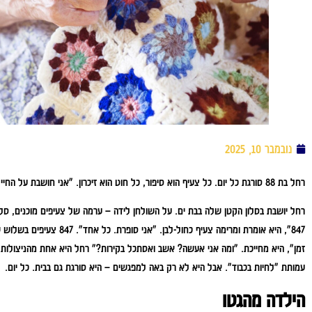
נובמבר 10, 2025
רחל בת 88 סורגת כל יום. כל צעיף הוא סיפור, כל חוט הוא זיכרון. "אני חושבת על החיילים שלנו ועל החיילים שלא היו לנו אז"/
רחל יושבת בסלון הקטן שלה בבת ים. על השולחן לידה – ערמה של צעיפים מוכנים, סל
847", היא אומרת ומרימה צעיף כחול-לבן. "אני סופרת. כל אחד".
847 צעיפים בשלוש שנים. זה בערך צעיף אחד כל יום וחצי.
זמן", היא מחייכת. "ומה אני אעשה? אשב ואסתכל בקירות?"
רחל היא אחת מהניצולות
עמותת "לחיות בכבוד". אבל היא לא רק באה למפגשים – היא סורגת גם בבית. כל יום.
הילדה מהגטו