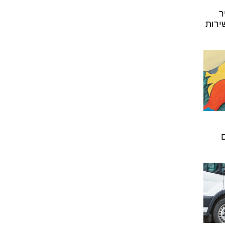
ר
ירות