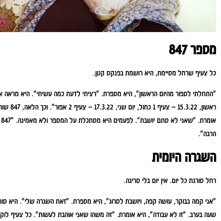
מספר 847
כל צעיף שרחל מסיימת, היא רושמת בפנקס קטן.
"התחלתי לספור מהיום הראשון", היא מספרת. "רציתי לדעת כמה עשיתי".
היא מראה א
ראשון, 15.3.22 – צעיף 1 כחול, יום שני, 17.3.22 – צעיף 2 אפור".
וכך הלאה, 847 שורות.
אומרת. "שאני לא סתם יושבת".
ל
הרבה".
השגרה היומית
רחל סורגת כל יום. אין יום בלי סריגה.
"אני קמה בבוקר, עושה קפה, ויושבת לסרוג", היא מספרת. "זאת השגרה שלי".
היא סור
שעה בערב.
"זו לא עבודה", היא אומרת. "זה משהו שאני אוהבת לעשות".
כל צעיף לוקח