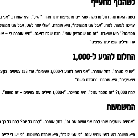
כשהגוף מתעייף
בשנה האחרונה, רחל מרגישה שהידיים מתעייפות יותר מהר.
"הגיל", היא אומרת. "אני בת 88. הידיים כבר לא מה שהן ה
צריכה לעצור, לנוח. "אבל אני ממשיכה", היא אומרת. "אולי יותר לאט, אבל אני ממשיכ
הסריגה?" היא שואלת. "זה מה שמחזיק אותי".
הבת שלה דואגת. "היא אומרת לי – אימ
עוד חיילים שצריכים צעיפים".
החלום להגיע ל-1,000
"יש לי מטרה", רחל אומרת. "אני רוצה להגיע ל-1,000 צעיפים".
עוד 153 צעיפים. בקצב הנוכחי שלה, זה עוד חצי שנה בערך.
שאצליח", היא אומרת. "בעזרת השם".
למה 1,000? "זה מספר עגול", היא מחייכת. "ו-1,000 חיילים עם צעיפים – זה משהו".
המשמעות
"אנשים שואלים אותי למה אני עושה את זה", רחל אומרת. "למה כל יום? למה כל כך 
היא חושבת רגע לפני שהיא עונה.
"כי אני יכולה", היא אומרת בפשטות. "כי יש לי ידיים שי