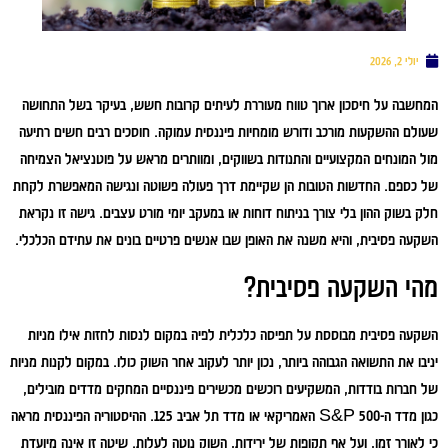
יולי 2, 2026
המחשבה על חיסכון ארוך טווח מעוררת לעיתים קרובות חשש, בעיקר בשל התחושה
שעולם ההשקעות מורכב ודורש מומחיות פיננסית עמוקה. חוסכים רבים חשים רתיעה
מול המונחים המקצועיים והתנודות בשווקים, ומוותרים מראש על פוטנציאל הצמיחה
של כספם. החדשות הטובות הן שקיימת דרך פעולה פשוטה ונגישה המאפשרת לקחת
חלק בשוק ההון בלי צורך בניתוח דוחות או במעקב יומי מורט עצבים. גישה זו נקראת
השקעה פסיבית, והיא משנה את האופן שבו אנשים פרטיים בונים את עתידם הכלכלי.
מהי השקעה פסיבית?
השקעה פסיבית מבוססת על תפיסה כלכלית לפיה במקום לנסות לחזות אילו מניות
יניבו את התשואה הגבוהה ביותר, נכון יותר לעקוב אחר השוק כולו. במקום לקנות מניות
של חברות בודדות, המשקיעים רוכשים מכשירים פיננסיים המחקים מדדים מובילים,
כגון מדד ה-S&P 500 האמריקאי או מדד תל אביב 125. ההיסטוריה הפיננסית מראה
כי לאורך זמן, ועל אף תקופות של ירידות, השוק נוטה לעלות. שיטה זו אינה מיועדת