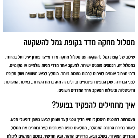
מסלול מחקה מדד בקופת גמל להשקעה
שילוב של קופת גמל להשקעה עם מסלול מחקה מדד מייצר פתרון יעיל וזול במיוחד.
במסלול זה, הכספים מופנים ישירות למעקב אחר מדדי מניות עולמיים או מקומיים,
ודמי הניהול צונחים לעיתים לרמות נמוכות ביותר. מומלץ לבצע השוואת שוק מקיפה
לפני הבחירה, שכן הגופים הפיננסיים נבדלים זה מזה ברמת השירות, באיכות המערכות
הדיגיטליות וביעילות המעקב אחר המדדים השונים.
איך מתחילים להפקיד בפועל?
הצטרפות לתוכנית חיסכון זו היא הליך טכני קצר שניתן לבצע באופן דיגיטלי מלא.
לאחר בחירת החברה המנהלת, ממלאים טופס הצטרפות קצר ובוחרים את מסלול
המדדים המועדף. בשלב הבא, מגדירים הוראת קבע חודשית בסכום המתאים ליכולת