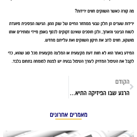
מה קורה כאשר השווקים חווים ירידות?
ירידות שערים הן חלק טבעי ממחזור החיים של שוק ההון. הגישה הפסיבית מיועדת
לטווח הבינוני והארוך, ולכן חוסכים שאינם זקוקים לכסף באופן מיידי ומותירים אותו
מושקע, חווים לרוב את תיקון השווקים ואת עלייתם מחדש.
המידע באתר הוא לא חוות דעת מקצועית או המלצה מקצועית מכל סוג שהוא, כדי
לקבל את הטיפול המדויק לצורך הטיפול בבעיה יש לפנות למומחה בתחום בלבד.
הקודם
הרגע שבו הפיזיקה התיאורטית הפכה לבעיה (וליתרון) של מהנדסי חשמל
מאמרים אחרונים