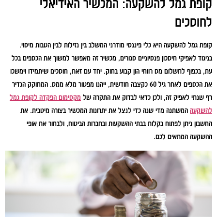
קופת גמל להשקעה: המכשיר האידיאלי
לחוסכים
קופת גמל להשקעה היא כלי פיננסי מודרני המשלב בין נזילות לבין הטבות מיסוי.
בניגוד לאפיקי חיסכון פנסיוניים סגורים, מכשיר זה מאפשר למשוך את הכספים בכל
עת, בכפוף לתשלום מס רווחי הון קבוע בחוק. יחד עם זאת, חוסכים שיתמידו וימשכו
את הכספים לאחר גיל 60 כקצבה חודשית, ייהנו מפטור מלא ממס. המחוקק הגדיר
רף שנתי לאפיק זה, ולכן כדאי לבדוק את התקרה של
מקסימום הפקדה לקופת גמל
להשקעה
המשתנה מדי שנה כדי לנצל את יתרונות המכשיר בצורה מיטבית. את
החשבון ניתן לפתוח בקלות בבתי ההשקעות ובחברות הביטוח, ולבחור את אופי
ההשקעה המתאים לכם.