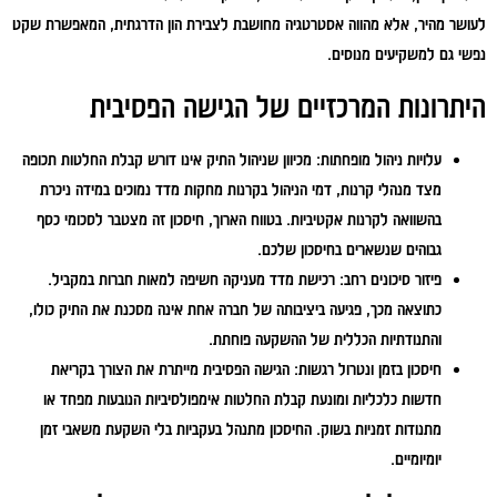
לעושר מהיר, אלא מהווה אסטרטגיה מחושבת לצבירת הון הדרגתית, המאפשרת שקט
נפשי גם למשקיעים מנוסים.
היתרונות המרכזיים של הגישה הפסיבית
עלויות ניהול מופחתות:
מכיוון שניהול התיק אינו דורש קבלת החלטות תכופה
מצד מנהלי קרנות, דמי הניהול בקרנות מחקות מדד נמוכים במידה ניכרת
בהשוואה לקרנות אקטיביות. בטווח הארוך, חיסכון זה מצטבר לסכומי כסף
גבוהים שנשארים בחיסכון שלכם.
פיזור סיכונים רחב:
רכישת מדד מעניקה חשיפה למאות חברות במקביל.
כתוצאה מכך, פגיעה ביציבותה של חברה אחת אינה מסכנת את התיק כולו,
והתנודתיות הכללית של ההשקעה פוחתת.
חיסכון בזמן ונטרול רגשות:
הגישה הפסיבית מייתרת את הצורך בקריאת
חדשות כלכליות ומונעת קבלת החלטות אימפולסיביות הנובעות מפחד או
מתנודות זמניות בשוק. החיסכון מתנהל בעקביות בלי השקעת משאבי זמן
יומיומיים.