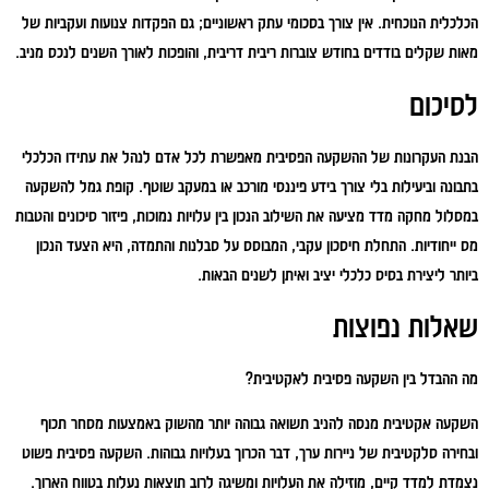
הכלכלית הנוכחית. אין צורך בסכומי עתק ראשוניים; גם הפקדות צנועות ועקביות של
מאות שקלים בודדים בחודש צוברות ריבית דריבית, והופכות לאורך השנים לנכס מניב.
לסיכום
הבנת העקרונות של ההשקעה הפסיבית מאפשרת לכל אדם לנהל את עתידו הכלכלי
בתבונה וביעילות בלי צורך בידע פיננסי מורכב או במעקב שוטף. קופת גמל להשקעה
במסלול מחקה מדד מציעה את השילוב הנכון בין עלויות נמוכות, פיזור סיכונים והטבות
מס ייחודיות. התחלת חיסכון עקבי, המבוסס על סבלנות והתמדה, היא הצעד הנכון
ביותר ליצירת בסיס כלכלי יציב ואיתן לשנים הבאות.
שאלות נפוצות
מה ההבדל בין השקעה פסיבית לאקטיבית?
השקעה אקטיבית מנסה להניב תשואה גבוהה יותר מהשוק באמצעות מסחר תכוף
ובחירה סלקטיבית של ניירות ערך, דבר הכרוך בעלויות גבוהות. השקעה פסיבית פשוט
נצמדת למדד קיים, מוזילה את העלויות ומשיגה לרוב תוצאות נעלות בטווח הארוך.