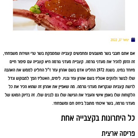
ינואר 17, 2022
אם אתם חובבי בשר מושבעים ומחפשים קצבייה שמספקת בשר טרי ושירות משפחתי,
זה הזמן להכיר את מעדני גורמה. קצביית מעדני גורמה היא קצבייה עם סיפור חיים
מיוחד במינו. בשנת 1972 החליט אדם בשם אהרון עזר ז"ל החליט לממש את האהבה
שלו לבשר ולהקים אטליז בשם אהרון עזר ובניו. לימים, האטליז הפך למבוקש וגדל
לרשת קצביות שנקראת מעדני גורמה. מה שאפיין את אהרון זה שהוא הכיר את כל
הלקוחות שלו באופן אישי והעביר את הגישה שלו גם לבנים שלו. זה בדיוק המוטו של
מעדני גורמה, בשר איכותי מתובל ביחס חם ומשפחתי.
כל היתרונות בקצבייה אחת
פריסה ארצית