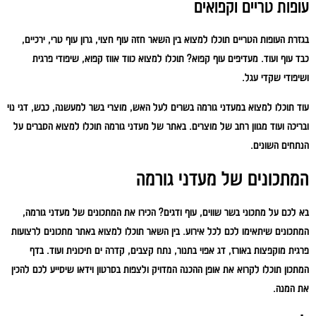
עופות טריים וקפואים
בגזרת העופות הטריים תוכלו למצוא בין השאר חזה עוף חצוי, גרון עוף טרי, ירכיים,
כבד עוף ועוד. מעדיפים עוף קפוא? תוכלו למצוא כווד אווז קפוא, שיפודי פרגית
ושיפודי שקדי עגל.
עוד תוכלו למצוא במעדני גורמה בשרים לעל האש, מוצרי בשר למעשנה, כבש, דגי נוי
ובריכה ועוד מגוון רחב של מוצרים. באתר של מעדני גורמה תוכלו למצוא הסברים על
הנתחים השונים.
המתכונים של מעדני גורמה
בא לכם על מתכוני בשר שווים, עוף ודגים? הכירו את המתכונים של מעדני גורמה,
המתכונים שיתאימו לכם לכל אירוע. בין השאר תוכלו למצוא באתר מתכונים לרצועות
פרגית מוקפצות באורז, דג אפוי בתנור, נתח קצבים, קדרה ים תיכונית ועוד. בדף
המתכון תוכלו לקרוא את אופן ההכנה המדויק ולצפות בסרטון וידאו שיסייע לכם להכין
את המנה.