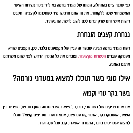
כפי שכבר ציינו בהתחלה, המוטו של מעדני גורמה בא לידי ביטוי בשירות האישי
והמשפחתי שלה ללקוחות. את זה אתם תרגישו מיד כשתכנסו לקצבייה, תקבלו
רישות אישי וחם שרק יגרום לכם לשוב לרשת הזו בעתיד.
נבחרת קצבים מובחרת
רשת מעדני גורמה מבינה שבשר זה עניין של מקצוענים בלבד. לכן, הקצבים שהיא
מעסיקה עוברים
הכשרות מקצועיות
וצוברים את כל הניסיון הדרוש לפני שהם משרתים
אתכם נאמנה.
אילו סוגי בשר תוכלו למצוא במעדני גורמה?
בשר בקר טרי וקפוא
אם אתם פריקים של בשר טרי, תוכלו למצוא במעדני גורמה מגוון רחב של מוצרים. בין
השאר, אוסובוקו בקר, אנטריקוט עם עצם, אסאדו ועוד. מעדיפים קפוא? תוכלו
למצוא אנטריקוט בורגר, המבורגר אסאדו, קבב עגל טלה ועוד.