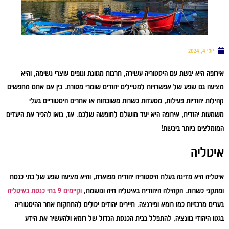
יולי 4, 2024
אירופה היא יבשת עם היסטוריה עשירה, תרבות מגוונת ונופים עוצרי נשימה, והיא
מציעה גם שפע של אפשרויות למטיילים יהודים שומרי מסורת. בין אם אתם מחפשים
קהילות יהודיות פעילות, מסעדות כשרות משובחות או אתרים היסטוריים בעלי
משמעות יהודית, אירופה היא יעד מושלם לחופשה שלכם. אז, בואו להכיר את היעדים
המומלצים ביותר ביבשת!
איטליה
איטליה היא מדינה בעלת היסטוריה יהודית מפוארת, והיא מציעה שפע של בתי כנסת
ומתקני כשרות. הקהילה היהודית באיטליה חיה ונושמת,
וקיימים 9 בתי כנסת באיטליה
בערים מרכזיות כמו רומא ופירנצה. תיירים יהודים יכולים להתחקות אחר ההיסטוריה
בגטו היהודי בוונציה, להתפלל בבית הכנסת הגדול של רומא ולהעשיר את הידע