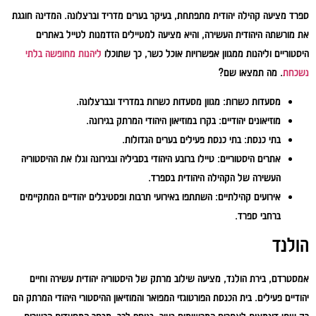
ספרד מציעה קהילה יהודית מתפתחת, בעיקר בערים מדריד וברצלונה. המדינה חוגגת
את מורשתה היהודית העשירה, והיא מציעה למטיילים הזדמנות לטייל באתרים
היסטוריים וליהנות ממגוון אפשרויות אוכל כשר, כך שתוכלו
ליהנות מחופשה בלתי
נשכחת
. מה תמצאו שם?
מסעדות כשרות:
מגוון מסעדות כשרות במדריד ובברצלונה.
מוזיאונים יהודיים:
בקרו במוזיאון היהודי המרתק בגירונה.
בתי כנסת:
בתי כנסת פעילים בערים הגדולות.
אתרים היסטוריים:
טיילו ברובע היהודי בסביליה ובגירונה וגלו את ההיסטוריה
העשירה של הקהילה היהודית בספרד.
אירועים קהילתיים:
השתתפו באירועי תרבות ופסטיבלים יהודיים המתקיימים
ברחבי ספרד.
הולנד
אמסטרדם, בירת הולנד, מציעה שילוב מרתק של היסטוריה יהודית עשירה וחיים
יהודיים פעילים. בית הכנסת הפורטוגזי המפואר והמוזיאון ההיסטורי היהודי המרתק הם