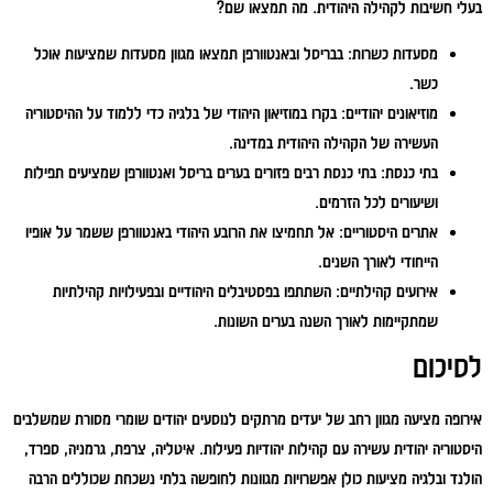
בעלי חשיבות לקהילה היהודית. מה תמצאו שם?
מסעדות כשרות:
בבריסל ובאנטוורפן תמצאו מגוון מסעדות שמציעות אוכל
כשר.
מוזיאונים יהודיים:
בקרו במוזיאון היהודי של בלגיה כדי ללמוד על ההיסטוריה
העשירה של הקהילה היהודית במדינה.
בתי כנסת:
בתי כנסת רבים פזורים בערים בריסל ואנטוורפן שמציעים תפילות
ושיעורים לכל הזרמים.
אתרים היסטוריים:
אל תחמיצו את הרובע היהודי באנטוורפן ששמר על אופיו
הייחודי לאורך השנים.
אירועים קהילתיים:
השתתפו בפסטיבלים היהודיים ובפעילויות קהילתיות
שמתקיימות לאורך השנה בערים השונות.
לסיכום
אירופה מציעה מגוון רחב של יעדים מרתקים לנוסעים יהודים שומרי מסורת שמשלבים
היסטוריה יהודית עשירה עם קהילות יהודיות פעילות. איטליה, צרפת, גרמניה, ספרד,
הולנד ובלגיה מציעות כולן אפשרויות מגוונות לחופשה בלתי נשכחת שכוללים הרבה