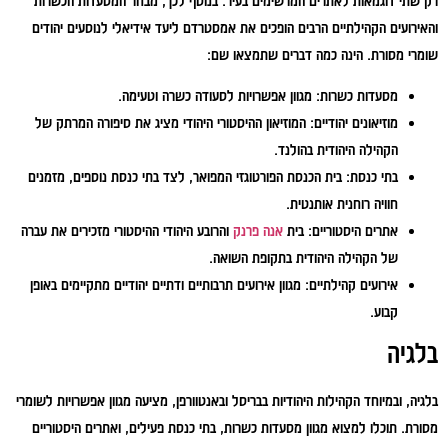
רק שתי דוגמאות לאתרים המרשימים בעיר. בנוסף לכך, מבחר המסעדות הכשרות
והאירועים הקהילתיים הרבים הופכים את אמסטרדם ליעד אידיאלי לנוסעים יהודים
שומרי מסורת. הינה כמה דברים שתמצאו שם:
מסעדות כשרות:
מגוון אפשרויות לסעודה כשרה וטעימה.
מוזיאונים יהודיים:
המוזיאון ההיסטורי היהודי מציג את סיפורה המרתק של
הקהילה היהודית בהולנד.
בתי כנסת:
בית הכנסת הפורטוגזי המפואר, לצד בתי כנסת נוספים, מזמנים
חוויה רוחנית אותנטית.
אתרים היסטוריים:
בית
אנה פרנק
והרובע היהודי ההיסטורי מזכירים את עברה
של הקהילה היהודית בתקופת השואה.
אירועים קהילתיים:
מגוון אירועים תרבותיים ודתיים יהודיים מתקיימים באופן
קבוע.
בלגיה
בלגיה, ובמיוחד הקהילות היהודיות בבריסל ובאנטוורפן, מציעה מגוון אפשרויות לשומרי
מסורת. תוכלו למצוא מגוון מסעדות כשרות, בתי כנסת פעילים, ואתרים היסטוריים