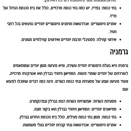
בתי כנסת:
בפריז, יש כמה בתי כנסת מרכזיים, כולל את בית הכנסת הגדול של
פריז.
אתרים היסטוריים:
אנדרטאות וסימנים היסטוריים יהודיים נמצאים בכל רחבי
העיר.
אירועי קהילה:
פסטיבלי תרבות יהודיים ואירועים קהילתיים מגוונים.
גרמניה
גרמניה היא בעלת היסטוריה יהודית עשירה, והיא מציעה מגוון יעדים שמותאמים
לצורכיהם של יהודים שומרי מצוות. המוזיאון היהודי בברלין הוא אטרקציה מרכזית,
והעיר מציעה שפע של מסעדות ובתי כנסת כשרים. הינה כמה דברים שתוכלו למצוא
שם:
מסעדות כשרות:
אפשרויות כשרות רבות בברלין ובפרנקפורט.
מוזיאונים יהודיים:
המוזיאון היהודי בברלין הוא ביקור חובה.
בתי כנסת:
מגוון בתי כנסת פעילים, כולל בית הכנסת החדש בברלין.
אתרים היסטוריים:
אנדרטאות ובתי קברות יהודיים בעלי משמעות.