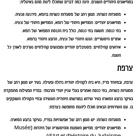
במוזיאונים היהודיים השונים. הינה כמה דברים שתוכלו לינות מהם באיטליה:
מסעדות כשרות:
מגוון רחב של מסעדות כשרות ברומא, פירנצה וונציה.
מוזיאונים יהודיים:
המוזיאון היהודי של רומא, המוזיאון היהודי של ונציה.
בתי כנסת:
תשעה בתי כנסת, כולל בית הכנסת המפואר של רומא.
אתרים היסטוריים:
הגטו היהודי של ונציה, הרובע היהודי ברומא.
אירועים קהילתיים:
פסטיבלים יהודיים ומפגשים קהילתיים נערכים לאורך כל
השנה.
צרפת
צרפת, ובמיוחד פריז, היא בית לקהילה יהודית גדולה ופעילה. בעיר יש מגוון רחב של
מסעדות כשרות, בתי כנסת ואתרים בעלי עניין יהודי ותרבותי. בפריז הפעילות מתמקדת
בעיקר ברובע המארה בעיר שידוע במורשתו היהודית העשירה ובחיי הקהילה השוקקים
בו. עם השירותים הבאים תוכלו ליהנות מחופשה בצרפת:
מסעדות כשרות:
יש מגוון רחב של אפשרויות בפריז, בעיקר ברובע המארה.
מוזיאונים יהודיים:
מוזיאון האמנות וההיסטוריה של היהדות (Musée
d'Art et d'Histoire du Judaïsme).