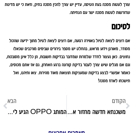
צורך לעטות מסכה בעת הטיסה, עדיין יש צורך להכין מסכה בתיק, וזאת כי יש מדינות
שדורשות לעטות מסכה ישר עם הנחיתה.
לסיכום
אם רוצים לצאת לטיול באווירה רגועה, אם רוצים לצאת לטיול מתוך ידיעה שהכול
מסודר, מאורגן וידוע מראש, בהחלט יש מספר בירורים שבימים מורכבים שכאלו
נחוצים. כאן נעצור לחדד שלמרות שמדובר בבדיקות חשובות, הן כלל אינן מסובכות,
וגם אם מגלים שיש צורך לעבור בדיקת קורונה ברגע האחרון, גם אז אתם מכוסים,
כאמור אפשרי לבצע בדיקות שמעניקות תוצאות מאוד מהירות. צאו ותיהנו, ואל
תישכחו לארוז מסכה!
הקודם
הבא
משכנתא חדשה מחזור או איחוד? חכם משכנתאות כאן כדי לסייע לכם
המותג OPPO הגיע לישראל, והוא מביא איתו בשורה חדשנית בתחום הסמארטפונים
מאמרים אחרונים