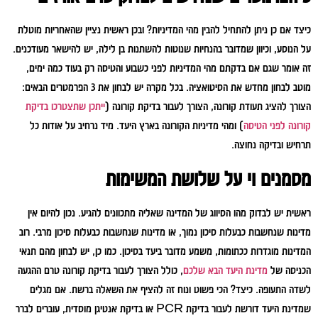
כיצד אם כן ניתן להתחיל להבין מהי המדיניות? ובכן ראשית נציין שהאחריות מוטלת
על הנוסע, וכיוון שמדובר בהנחיות שנוטות להשתנות בן לילה, יש להישאר מעודכנים.
זה אומר שגם אם בדקתם מהי המדיניות לפני כשבוע והטיסה רק בעוד כמה ימים,
מוטב לבחון מחדש את הסיטואציה. בכל מקרה יש לבחון את 3 הפרמטרים הבאים:
הצורך להציג תעודת קורונה, הצורך לעבור בדיקת קורונה (
ייתכן שתצטרכו בדיקת
קורונה לפני הטיסה
) ומהי מדיניות הקורונה בארץ היעד. מיד נרחיב על אודות כל
תרחיש ובדיקה נחוצה.
מסמנים וי על שלושת המשימות
ראשית יש לבדוק מהו הסיווג של המדינה שאליה מתכוונים להגיע. נכון להיום אין
מדינות שנחשבות כבעלות סיכון נמוך, או מדינות שנחשבות כבעלות סיכון מרבי. רוב
המדינות מוגדרות ככתומות, משמע מדובר ביעד בסיכון. כמו כן, יש לבחון מהם תנאי
הכניסה של
מדינת היעד הבא שלכם
, כולל הצורך לעבור בדיקת קורונה טרם ההגעה
לשדה התעופה. כיצד? הכי פשוט ונוח זה להציף את השאלה ברשת. אם מגלים
שמדינת היעד דורשת לעבור בדיקת PCR או בדיקת אנטיגן מוסדית, עוברים לברר