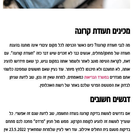
מכינים תעודת קרונה
מה לגבי תעודת קורונה? כיום כאשר הכניסה לכל מקום ציבורי אינה מותנה בהצגת
תעודה של מחוסן/מחלים, אנשים כבר לא זוכרים שיש דבר כזה "תעודת קורונה". עם
זאת, לקראת הטיסה מוטב לאתר ולשמור אותה במקום נגיש, כך שאם תידרשו להציג
אותה, לא תתעכבו ולא תיכנסו ללחץ מיותר. עוד נציין שאם חוששים שמסיבה כלשהי
אתם מוגדרים
במשרד הבריאות
כמאומתים, למרות שאין זה נכון, טוב לדעת שניתן
לבדוק את הסטטוס הפרטי שלכם באתר של רשות האוכלוסין.
דגשים חשובים
אם נדרשים לעשות בדיקת קורונה בשדה התעופה, טוב לדעת שגם זה אפשרי. כל
שצריך לעשות זה להגיע לקומת הקרקע. ממש מול חניון "פרדס" מחכה לכם מתחם
בדיקות מטעם בית החולים איכילוב. עוד ראוי לציין שלמרות שמתאריך 23.5.2022 אין