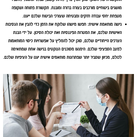
מושגים ביטוחיים מורכבים בצורה ברורה ומובנת. תקשורת פתוחה ושקופה
מטפחת יחסי עבודה חזקים ומבטיחה שצורכי הביטוח שלכם ייענו.
גישה מותאמת אישית:
חפשו מישהו שלוקח את הזמן כדי להבין את הנסיבות
האישיות שלכם, את המטרות הפיננסיות ואת יכולת הסיכון. על ידי הבנת
הצרכים הייחודיים שלכם, סוכן יכול להמליץ על אפשרויות כיסוי המותאמות
למצב הספציפי שלכם. הימנעו מסוכנים הנוקטים בגישה אחת שמתאימה
לכולם, מכיוון שסביר יותר שפתרונות מותאמים אישית יענו על הציפיות שלכם.