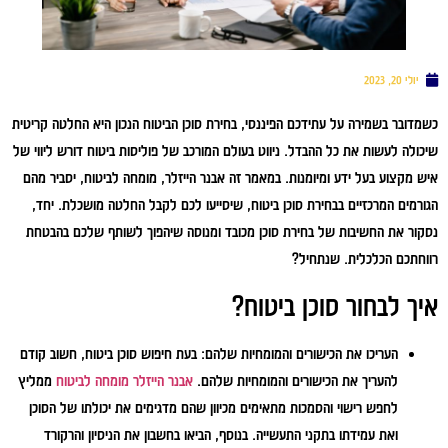
יולי 20, 2023
כשמדובר בשמירה על עתידכם הפיננסי, בחירת סוכן הביטוח הנכון היא החלטה קריטית
שיכולה לעשות את כל ההבדל. ניווט בעולם המורכב של פוליסות ביטוח דורש ליווי של
איש מקצוע בעל ידע ומיומנות. במאמר זה אבנר הייזלר, מומחה לביטוח, יסביר מהם
הגורמים המרכזיים בבחירת סוכן ביטוח, שיסייעו לכם לקבל החלטה מושכלת. יחד,
נסקור את החשיבות של בחירת סוכן מכובד ומנוסה שיהפוך לשותף שלכם בהבטחת
רווחתכם הכלכלית. שנתחיל?
איך לבחור סוכן ביטוח?
העריכו את הכישורים והמומחיות שלהם:
בעת חיפוש סוכן ביטוח, חשוב קודם
להעריך את הכישורים והמומחיות שלהם.
אבנר הייזלר מומחה לביטוח
ממליץ
לחפש רישוי והסמכות מתאימים מכיוון שהם מדגימים את יכולתו של הסוכן
ואת עמידתו בתקני התעשייה. בנוסף, הביאו בחשבון את הניסיון והרקורד