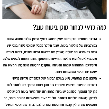
למה כדאי לבחור סוכן ביטוח טוב?
הדרכת מומחים:
סוכן ביטוח אמין משמש כיועץ מהימן שלכם ומנחה אתכם
במורכבויות של פוליסות ביטוח. אבנר הייזלר מסביר שסוכני ביטוח בעלי ידע
נרחב בתעשייה והם יכולים להעריך את דרישות הכיסוי שלכם, לזהות פערים
פוטנציאליים ולהציע פוליסות מתאימות המספקות הגנה נאותה לנכסים שלכם
וליקיריכם. המומחיות שלהם מבטיחה שתקבלו החלטות מושכלות ותמצאו את
אפשרויות הכיסוי המתאימות ביותר.
חיסכון בזמן ובמאמץ:
ניווט בעולם הביטוח יכול לגזול זמן ולהיות קריטי
בנסיבות מסוימות. שימוש בשירותיו של סוכן ביטוח מוסמך יכול לחסוך לכם
זמן יקר ומאמץ. לסוכנים יש גישה למגוון רחב של מוצרי ביטוח והם יכולים
לבדוק ולהשוות פוליסות בשמכם. על ידי הצגת האפשרויות הטובות ביותר, הם
מפשטים את תהליך קבלת ההחלטות ועוזרים לכם לבחור את הכיסוי המועיל