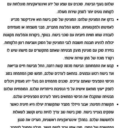
שלהם בענף הביטוח. סוכנים עם שפע של ידע ואינטראקציות מוצלחות עם
לקוחות נוטים יותר לספק שירות מעולה.
בדקו את המוניטין שלהם:
המוניטין של סוכן ביטוח הוא אינדיקטור מכריע
לאמינותו ולמקצועיותו. חפשו המלצות מחברים, מבני משפחה או מעמיתים
לעבודה שחוו חוויות חיוביות עם סוכני ביטוח. בנוסף, ביקורות והמלצות מקוונות
יכולות להציע תובנות חשובות לגבי המוניטין של הסוכן ושביעות רצון הלקוחות.
בחירת סוכן עם מוניטין מוצק מבטיחה שאתם מתקשרים עם מישהו שיש לו
רקורד מוכח של מתן שירות איכותי.
קבעו את התמחותם:
הביטוח מכסה קשת רחבה, החל מביטוח חיים ובריאות
ועד ביטוח רכוש ונפגעים. בהתאם לצרכים שלכם, חפשו סוכן המתמחה בסוג
הכיסוי הספציפי שאתם צריכים. סוכנים מתמחים הם בעלי ידע מעמיק ויכולים
לספק ייעוץ מותאם אישית על פי הנסיבות הייחודיות שלכם. המומחיות שלהם
מבטיחה שתקבלו את הכיסוי המתאים ביותר לצרכים הספציפיים שלכם.
תקשורת וזמינות:
אבנר הייזלר מסביר שתקשורת יעילה היא חיונית כאשר
עוסקים בענייני ביטוח. סוכן ביטוח טוב צריך להיות נגיש וקשוב לשאלות
ולחששות שלכם. במהלך אינטראקציות ראשוניות, העריכו את סגנון
התקשורת של הסוכן. סוכן אמין צריך להיות קשוב, סבלני ומסוגל להסביר