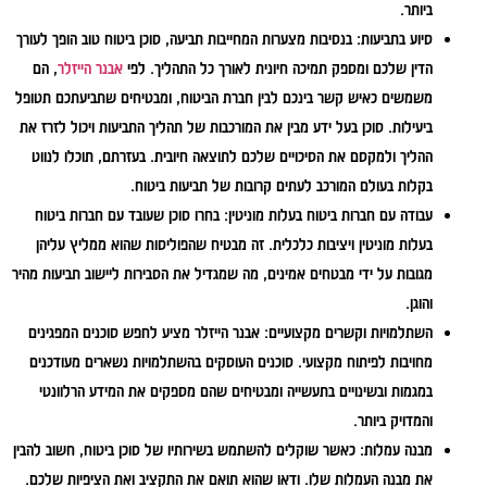
ביותר.
סיוע בתביעות:
בנסיבות מצערות המחייבות תביעה, סוכן ביטוח טוב הופך לעורך
הדין שלכם ומספק תמיכה חיונית לאורך כל התהליך. לפי
אבנר הייזלר
, הם
משמשים כאיש קשר בינכם לבין חברת הביטוח, ומבטיחים שתביעתכם תטופל
ביעילות. סוכן בעל ידע מבין את המורכבות של תהליך התביעות ויכול לזרז את
ההליך ולמקסם את הסיכויים שלכם לתוצאה חיובית. בעזרתם, תוכלו לנווט
בקלות בעולם המורכב לעתים קרובות של תביעות ביטוח.
עבודה עם חברות ביטוח בעלות מוניטין:
בחרו סוכן שעובד עם חברות ביטוח
בעלות מוניטין ויציבות כלכלית. זה מבטיח שהפוליסות שהוא ממליץ עליהן
מגובות על ידי מבטחים אמינים, מה שמגדיל את הסבירות ליישוב תביעות מהיר
והוגן.
השתלמויות וקשרים מקצועיים:
אבנר הייזלר מציע לחפש סוכנים המפגינים
מחויבות לפיתוח מקצועי. סוכנים העוסקים בהשתלמויות נשארים מעודכנים
במגמות ובשינויים בתעשייה ומבטיחים שהם מספקים את המידע הרלוונטי
והמדויק ביותר.
מבנה עמלות:
כאשר שוקלים להשתמש בשירותיו של סוכן ביטוח, חשוב להבין
את מבנה העמלות שלו. ודאו שהוא תואם את התקציב ואת הציפיות שלכם.