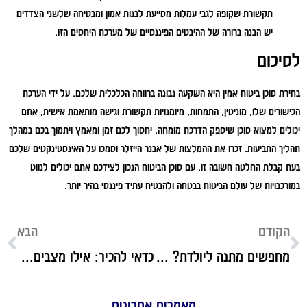
תקשורת שקופה לגבי עמלות מסייעת לבנות אמון ומבטיחה שלשני הצדדים
יש הבנה ברורה של ההיבטים הפיננסיים של מערכת היחסים הזו.
לסיכום
בחירת סוכן ביטוח אמין היא השקעה נבונה ברווחה הכלכלית שלכם. על ידי הערכת
הכישורים שלו, מוניטין, התמחות, מיומנויות תקשורת וגישה מותאמת אישית, אתם
יכולים למצוא סוכן שיספק הדרכת מומחה, יחסוך לכם זמן ומאמץ ויתמוך בכם במהלך
תהליך התביעות. זכרו את ההמלצות של אבנר הייזלר וסמכו על האינסטינקטים שלכם
בעת קבלת החלטה חשובה זו. עם סוכן הביטוח הנכון לצידכם אתם יכולים לנווט
במורכבויות של עולם הביטוח בבטחה ולהבטיח עתיד פיננסי בהיר יותר.
הקודם
הבא
מחפשים מתנה ליולדת? הינה כמה רעיונות מושלמים
כדאי להכיר: אילו מצבים מגדירים היריון בסיכון גבוה?
מאמרים אחרונים