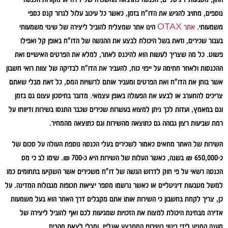
נוספים, מחויב להגיש את הדו"ח בזמן, כאשר כל עיכוב עלול לגרור קנס כספי
משמעותי.
אתר OTAX
הינו אתר שמצליח להוביל ליצירה של שינוי משמעותי
בעבור שכירים, וזאת בשל היכולת לבצע את ההגשה של הדו"ח באופן קל ואפילו
פשוט. כל מה שצריך לעשות הוא להיכנס לאתר, למלא את הפרטים האישיים ואת
ההכנסות ולאחר חתימה על ייפוי כוח, להעביר את הדו"ח לבדיקה של צוות רואי חשבון
אשר בוחן את הדו"ח ואת הפרטים ומעביר אותם לרשויות המס, כל זאת מבלי שאתם
צריכים להתערב או לבצע את הפעולה באופן עצמאי. מדובר בחיסכון עצום גם בזמן
וגם במאמץ, ועדות לכך ניתן למצוא בעשרות שכירים שכבר התנסו בשירות ודיווחו על
רמת שביעות רצון גבוהה גם כתוצאה מהשירות וגם כתוצאה מהמחיר.
השירות של האתר מתאים כאמור לשכירים בעלי הכנסה נוספת העולה על סכום של
כ-650,000 ₪ בשנה, כאשר העלות של השירות היא כ-700 ₪. שימו לב כי מס
הכנסה רשאי על פי חוק לדרוש הגשה של דו"ח משכירים אשר השקיעו בתחומים כמו
למשל מטבעות דיגיטליים או כאשר נרשמו מספר יציאות תכופות מגבולות המדינה. על
כן, צריך לקחת בחשבון כי השירות אותו אתם מקבלים דרך האתר הוא בעל משמעות
אדירה מבחינת היכולת למצות את הזכויות שמגיעות לכם ואף להוביל ליצירה של
מענה המגיע לידי ביטוי בשירות המתבצע אונליין, ומבלי לצאת מהבית.