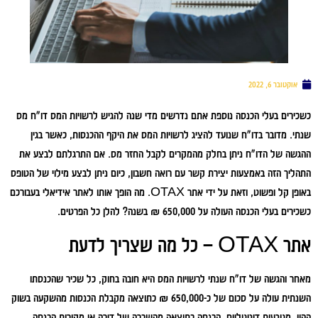
אוקטובר 6, 2022
כשכירים בעלי הכנסה נוספת אתם נדרשים מדי שנה להגיש לרשויות המס דו"ח מס
שנתי. מדובר בדו"ח שנועד להציג לרשויות המס את היקף ההכנסות, כאשר בגין
ההגשה של הדו"ח ניתן בחלק מהמקרים לקבל החזר מס. אם התרגלתם לבצע את
התהליך הזה באמצעות יצירת קשר עם רואה חשבון, כיום ניתן לבצע מילוי של הטופס
באופן קל ופשוט, וזאת על ידי אתר OTAX. מה הופך אותו לאתר אידיאלי בעבורכם
כשכירים בעלי הכנסה העולה על 650,000 ₪ בשנה? להלן כל הפרטים.
אתר OTAX – כל מה שצריך לדעת
מאחר והגשה של דו"ח שנתי לרשויות המס היא חובה בחוק, כל שכיר שהכנסתו
השנתית עולה על סכום של כ-650,000 ₪ כתוצאה מקבלת הכנסות מהשקעה בשוק
ההון, מטבעות דיגיטליים, הכנסה כתוצאה מהשכרה של דירה או מקורות הכנסה