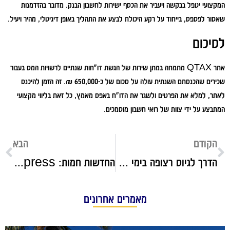
המקצועי יטפל בבקשה ויעביר את הכסף ישירות לחשבון הבנק. מדובר בהזדמנות
שאסור לפספס, בייחוד על רקע היכולת לבצע את התהליך באופן דיגיטלי, מהיר ויעיל.
לסיכום
אתר QTAX מתמחה במתן שירות של הגשת דו"חות שנתיים לרשויות המס בעבור
שכירים שהכנסתם השנתית עולה על סכום של כ-650,000 ₪. זה הזמן להיכנס
לאתר, למלא את הפרטים ולשגר את הדו"ח באפס מאמץ, כל זאת בליווי מקצועי
המתבצע על ידי צוות של רואי חשבון מוסמכים.
הקודם
הבא
הדרך לגיוס רצופה בימי מיון: מה ההבדל בין הצו הראשון ליום המאה?
החדשות חמות: Platin Express הוא הכוכב הבא בעולם קניות מותגים אונליין!
מאמרים אחרונים