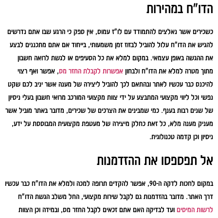
הדו"ח במהירות
כשכירים אשר נאלצים להתמודד עם לו"ז עמוס, אין ספק כי הרגע שבו אתם נדרשים
להגיש את הדו"ח עלול להוביל לבזוז זמן משמעותי, בייחוד אם אתם מתכננים לבצע
את ההגשה באופן עצמאי. במקום למלא את כל הסעיפים או לגשת לרואה חשבון
מתוך מטרה למלא את הדו"ח ולבחון
אפשרות לקבלת החזר מס
, אפשר ואף רצוי
להיכנס כבר עכשיו לאתר ובהתאם לכך להוביל ליצירה של מענה אשר יניב לכם שקט
נפשי וכל ליווי מקצועי המתבצע על ידי צוות מקצועי המורכב מרואי חשבון בעלי ניסיון
של שנים רבות בענף. כמי שמבינים את הצרכים של שכירים, מדובר באתר מוביל אשר
מעניק מענה מלא, כל זאת כחלק מיצירה של מעטפת מקצועית המבוססת על ידע,
ניסיון וכן קדמה טכנולוגית.
אל תפספסו את ההזדמנות
במקום לחכות לדקה ה-90, אפשר להקדים תרופה למכה ולמלא את הדו"ח כבר עכשיו
דרך האתר. מדובר בהזדמנות גם לקבל שירות מקצועי, החל משלב הגשת הדו"ח
לרשות המיסים
ועד לבדיקה האם אתם זכאים לקבל החזר מס, ובמידה וכן הצוות